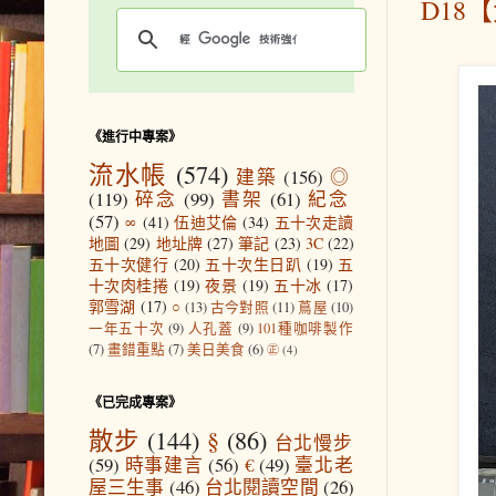
D18
《進行中專案》
流水帳
(574)
建築
(156)
◎
(119)
碎念
(99)
書架
(61)
紀念
(57)
∞
(41)
伍迪艾倫
(34)
五十次走讀
地圖
(29)
地址牌
(27)
筆記
(23)
3C
(22)
五十次健行
(20)
五十次生日趴
(19)
五
十次肉桂捲
(19)
夜景
(19)
五十冰
(17)
郭雪湖
(17)
○
(13)
古今對照
(11)
蔦屋
(10)
一年五十次
(9)
人孔蓋
(9)
101種咖啡製作
(7)
畫錯重點
(7)
美日美食
(6)
㊣
(4)
《已完成專案》
散步
(144)
§
(86)
台北慢步
(59)
時事建言
(56)
€
(49)
臺北老
屋三生事
(46)
台北閱讀空間
(26)