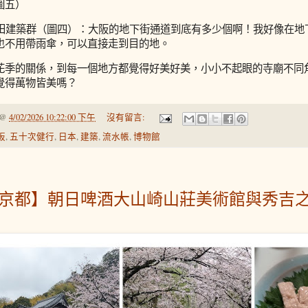
圖五）
阪梅田建築群（圖四）：大阪的地下街通道到底有多少個啊！我好像在
也不用帶雨傘，可以直接走到目的地。
花季的關係，到每一個地方都覺得好美好美，小小不起眼的寺廟不同
覺得萬物皆美嗎？
@
4/02/2026 10:22:00 下午
沒有留言:
阪
,
五十次健行
,
日本
,
建築
,
流水帳
,
博物館
6【京都】朝日啤酒大山崎山莊美術館與秀吉