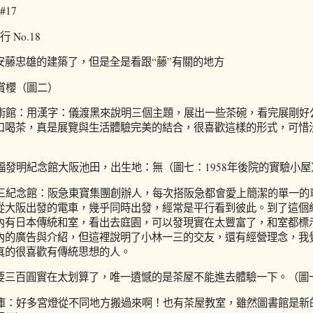
#17
 No.18
安藤忠雄的建築了，但是全是看跟“藤”有關的地方
橋賞櫻（圖二）
田美術館：用漢字：儀渡黑來說明三個主題，展出一些茶碗，看完展剛
口喝茶，真是展覽與生活體驗完美的結合，很喜歡這樣的形式，可惜
百福發明紀念館大阪池田，出生地：無（圖七：1958年後院的實驗小屋
林一三紀念館：阪急東寶集團創辦人，每次搭阪急都會愛上簡潔的單一
從大阪出發的電車，幾乎同時出發，經常是平行看到彼此。到了這個
內有日本傳統和室，看出去庭園，可以發現實在太豐富了，和室都標
內的廣告與介紹，但這裡說明了小林一三的交友，還有經營理念，我
真的很喜歡有傳統思想的人。
要三百圓實在太划算了，唯一遺憾的是茶屋不能進去體驗一下。（圖
田文庫：好多宮燈從不同地方搬過來啊！也有茶屋教室，雖然圖書館是