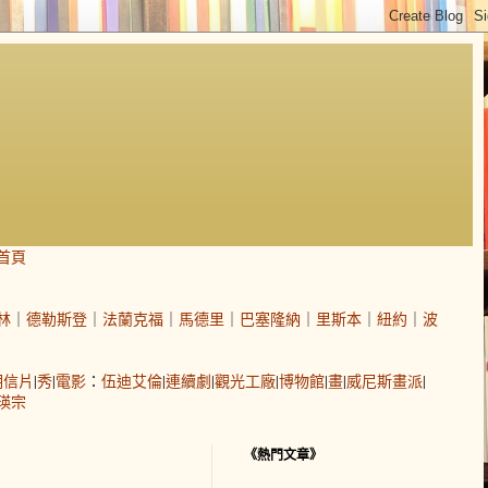
首頁
林
｜
德勒斯登
｜
法蘭克福
｜
馬德里
｜
巴塞隆納
｜
里斯本
｜
紐約
｜
波
明信片
|
秀
|
電影
：
伍迪艾倫
|
連續劇
|
觀光工廠
|
博物館
|
畫
|
威尼斯畫派
|
瑛宗
《熱門文章》