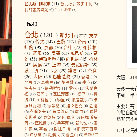
台北咖啡印象
(11)
台北捷運散步手帖
(8)
我的書店時光
(6)
台北小散步
(5)
《城市》
台北
(3201)
新北市
(227)
東京
(150)
倫敦
(147)
巴黎
(127)
台南
(101)
紐約
(96)
京都
(76)
台中
(72)
布拉格
(71)
羅馬
(66)
吳哥
(65)
威尼斯
(63)
高
雄
(58)
伊斯坦堡
(48)
維也納
(45)
柏林
(43)
廣島
(42)
上海
(35)
佛羅倫斯
(35)
波士頓
(31)
北京
(29)
鎌倉
(27)
奈良
(26)
大阪
(23)
巴塞隆納
(21)
香港
(19)
大阪 #1
門司
(17)
馬德里
(16)
黎巴嫩
(16)
神戶
(15)
名古屋
(14)
德勒斯登
(14)
雲林
(13)
法蘭克
最後一天
福
(12)
澳門
(12)
瓦拉那西
(12)
德里
(11)
費
不到一半
城
(11)
阿格拉
(11)
約旦
(9)
耶路撒冷
(9)
卡
羅維瓦利
(7)
德黑蘭
(6)
迪亞巴克
(6)
金邊
主要是有
(6)
克倫洛夫
(5)
布達佩斯
(5)
廈門
(5)
瑪麗
的腦自動
安斯基
(5)
貝魯特
(5)
阿勒坡
(5)
阿姆斯特
點非常不
丹
(5)
亞維儂
(4)
布魯塞爾
(4)
新加坡
(4)
齋
浦爾
(4)
亭布
(3)
提比里斯
(3)
斯德哥爾摩
1. 中之
(3)
洛杉磯
(3)
紐澳良
(3)
舊金山
(3)
伊斯法罕