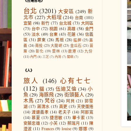
《台灣各地》
台北
(3201)
大安區
(249)
新
北市
(227)
大稻埕
(214)
台南
(101)
宜蘭
(98)
新竹
(77)
台北城
(73)
大同區
(73)
台中
(72)
桃園
(61)
高雄
(58)
金門
(53)
淡水
(49)
台東
(43)
花蓮
(36)
信義
區
(31)
屏東
(28)
馬祖
(28)
艋舺
(25)
嘉
義
(24)
南投
(23)
大龍峒
(23)
金瓜石
(21)
苗
栗
(20)
彰化
(19)
雲林
(13)
鹿港
(12)
九份
(11)
內門
(8)
三芝
(7)
內灣
(7)
蘭嶼
(7)
《人》
旅人
(146)
心有七七
(112)
貓
(35)
伍迪艾倫
(34)
小
魚
(29)
海豚飛
(29)
街頭藝人
(29)
木馬
(27)
梵谷
(24)
阿貝
(21)
郭雪
湖
(17)
蔣渭水
(15)
高更
(15)
天使蛋捲
(14)
渡邊義孝
(14)
老夫子
(14)
阿部寬
(14)
慕夏
(13)
捷思敏
(13)
畢卡索
(13)
安藤忠雄
(12)
小芙
(12)
蔡瑞月
(11)
陳
澄波
(11)
Frances
(9)
louise
(9)
娜娜
(9)