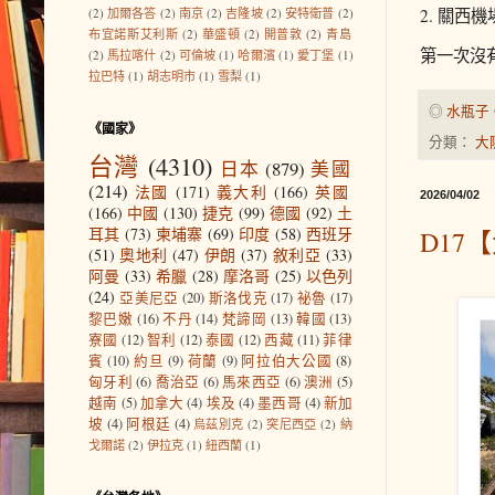
(2)
加爾各答
(2)
南京
(2)
吉隆坡
(2)
安特衛普
(2)
2. 關
布宜諾斯艾利斯
(2)
華盛頓
(2)
開普敦
(2)
青島
第一次沒
(2)
馬拉喀什
(2)
可倫坡
(1)
哈爾濱
(1)
愛丁堡
(1)
拉巴特
(1)
胡志明市
(1)
雪梨
(1)
◎
水瓶子
《國家》
分類：
大
台灣
(4310)
日本
(879)
美國
(214)
法國
(171)
義大利
(166)
英國
2026/04/02
(166)
中國
(130)
捷克
(99)
德國
(92)
土
耳其
(73)
柬埔寨
(69)
印度
(58)
西班牙
D17
(51)
奧地利
(47)
伊朗
(37)
敘利亞
(33)
阿曼
(33)
希臘
(28)
摩洛哥
(25)
以色列
(24)
亞美尼亞
(20)
斯洛伐克
(17)
祕魯
(17)
黎巴嫩
(16)
不丹
(14)
梵諦岡
(13)
韓國
(13)
寮國
(12)
智利
(12)
泰國
(12)
西藏
(11)
菲律
賓
(10)
約旦
(9)
荷蘭
(9)
阿拉伯大公國
(8)
匈牙利
(6)
喬治亞
(6)
馬來西亞
(6)
澳洲
(5)
越南
(5)
加拿大
(4)
埃及
(4)
墨西哥
(4)
新加
坡
(4)
阿根廷
(4)
烏茲別克
(2)
突尼西亞
(2)
納
戈爾諾
(2)
伊拉克
(1)
紐西蘭
(1)