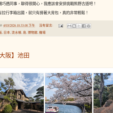
西機場巧遇同事，聊得很開心，我應該會安排挑戰熊野古道吧！
有拉行李箱出國，就只有揹著大背包，真的非常輕鬆！
@
4/03/2026 10:33:00 下午
沒有留言:
阪
,
日本
,
流水帳
,
島
,
博物館
,
機場
【大阪】池田