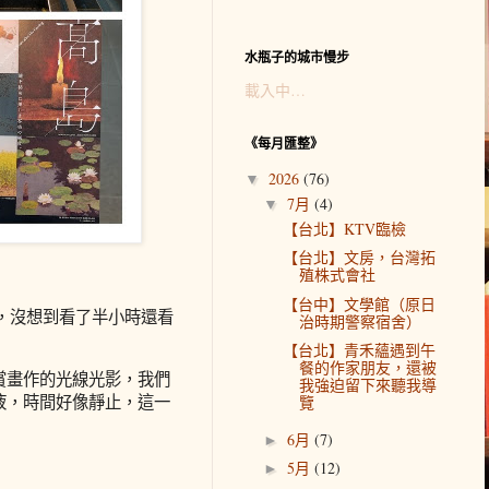
水瓶子的城市慢步
載入中…
《每月匯整》
2026
(76)
▼
7月
(4)
▼
【台北】KTV臨檢
【台北】文房，台灣拓
殖株式會社
【台中】文學館（原日
，沒想到看了半小時還看
治時期警察宿舍）
【台北】青禾蘊遇到午
餐的作家朋友，還被
賞畫作的光線光影，我們
我強迫留下來聽我導
液，時間好像靜止，這一
覽
6月
(7)
►
5月
(12)
►