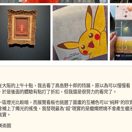
8
在大阪的上午十點，我去看了高島野十郎的特展，原以為可以慢慢看
，於是後面的體驗有點打了折扣，但我還是很努力的看完了。
一區燈光比較暗，而展覽看板也挑選了圖畫的互補色可以"純粹"的欣
會補上了燭光的搖曳，我發現最為"超"現實的是蠟燭燃燒不會產生蠟
真實。
島美術館