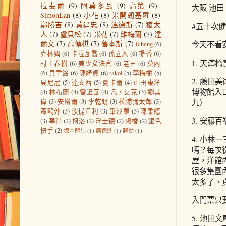
拉斐爾
(9)
阿莫多瓦
(9)
高第
(9)
大阪 池田 
SimonLan
(8)
小花
(8)
米開朗基羅
(8)
鄭勝吉
(8)
黃建忠
(8)
溫德斯
(7)
猶太
#五十次健行
人
(7)
盧貝松
(7)
米勒
(7)
維梅爾
(7)
達
爾文
(7)
高傳棋
(7)
魯本斯
(7)
今天不看
icheng
(6)
克林姆
(6)
卡拉瓦喬
(6)
孫立人
(6)
提香
(6)
1. 天滿
村上春樹
(6)
美少女法官
(6)
老王
(6)
莫內
(6)
貝聿銘
(6)
陳綺貞
(6)
takol
(5)
李梅樹
(5)
2. 藤
貝尼尼
(5)
達文西
(5)
夏卡爾
(4)
山田東洋
博物館入
(4)
林布蘭
(4)
雷諾瓦
(4)
凡‧艾克
(3)
劉其
偉
(3)
安格爾
(3)
李乾朗
(3)
松浦彌太郎
(3)
九）
森鷗外
(3)
波提且利
(3)
畢沙羅
(3)
陳柔縉
3. 安藤
(3)
塞尚
(2)
柯洛
(2)
浮士德
(2)
盧梭
(2)
銀色
快手
(2)
坂本龍馬
(1)
席德進
(1)
蔣勳
(1)
4. 小
嗎？每次
屋，洋館
很多集團
太多了，
入門票只
5. 池