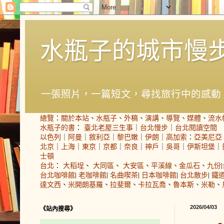
水瓶子的城市慢
一張照片，一篇短文，尋找旅行中的感動
總覽
：
關於本站
、
水瓶子
、
外稿
、
演講
、
導覽
、
媒體
、
流水
水瓶子的書
：
臺北老屋三生事
｜
台北慢步
｜
台北閱讀空間
以色列
｜
阿曼
｜
敘利亞
｜
黎巴嫩
｜
伊朗
｜
高加索
：
亞美尼亞
北京
｜
上海
｜
東京
｜
京都
｜
奈良
｜
神戶
｜
吳哥
｜
伊斯坦堡
｜
士頓
台北
：
大稻埕
、
大同區
、
大安區
、
平溪線
、
金瓜石
、
九份
|
台北咖啡館
|
老咖啡館
|
名曲喫茶
|
日本咖啡館
|
台北散步
|
鐵
達文西
、
米開朗基羅
、
拉斐爾
、
卡拉瓦喬
、
魯本斯
、
米勒
、
2026/04/03
《站內搜尋》