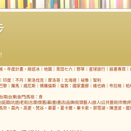
步
！
帳
、
年度計畫
、
綠逗冰
｜
地圖
｜
青田七六
｜
野草
｜
星球旅行
｜
臉書專頁
｜
｜
印度
｜
不丹
｜
斯洛伐克
｜
摩洛哥
｜
北海道
｜
祕魯
｜
智利
巴黎
｜
羅馬
｜
威尼斯
｜
佛羅倫斯
｜
倫敦
：
國家畫廊
｜
維也納
｜
布拉格
｜
柏
台南
|
台東
|
金門
|
馬祖
：
食
道
|
庭園
|
坑道
|
老街
|
古厝
|
懷舊
|
墓
|
書
|
書店
|
品牌
|
街頭藝人
|
旅人
|
公共藝術
|
宗教
|
馬奈
、
莫內
、
高更
、
梵谷
、
慕夏
、
夏卡爾
、
畢卡索
、
郭雪湖
、
陳澄波
、
龍