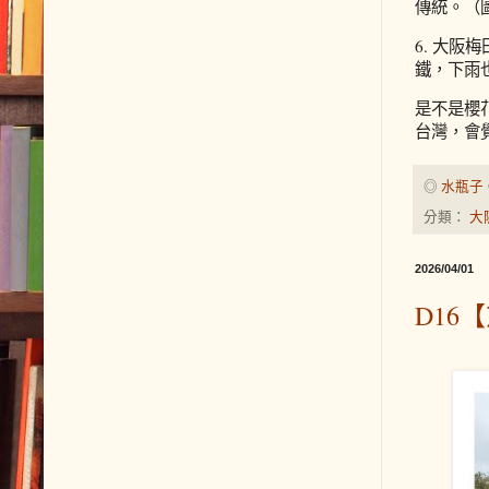
傳統。（
6. 大
鐵，下雨
是不是櫻
台灣，會
◎
水瓶子
分類：
大
2026/04/01
D1