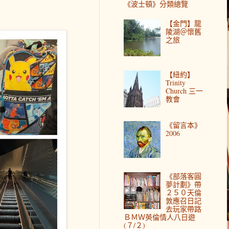
《波士頓》分類總覽
【金門】龍
陵湖＠懷舊
之旅
【紐約】
Trinity
Church 三一
教會
《留言本》
2006
《部落客圓
夢計劃》帶
２５０天倫
敦應召日記
去玩家帶路
ＢＭＷ英倫情人八日遊
(７/２)