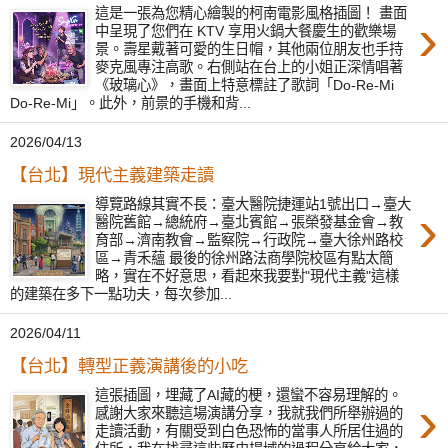
這是一張為您精心繪製的柯南電影風格插圖！ 畫面
›
中呈現了您們在 KTV 享用火鍋大餐慶生的歡樂場
景。壽星戴著可愛的生日帽，其他兩位朋友也手持
麥克風專注高歌。右側站在台上的小姐正深情唱著
《玻璃心》，畫面上特意標註了歌詞「Do-Re-Mi
Do-Re-Mi」。此外，前景的手機和背...
2026/04/13
【台北】現代主義建築走讀
導覽路線其實不長：臺大醫院捷運站1號出口→臺大
›
醫院舊館→總統府→臺北賓館→張榮發基金會→教
育部→濟南教會→監察院→行政院→臺大徐州路校
區→青禾蘊 最後的徐州路法商學院校區有點太簡
略，實在不好意思，看起來我要對"現代主義"這樣
的建築在多下一點功夫，每次參加...
2026/04/11
【台北】轉型正義演講後的小吃
這張插圖，埋藏了AI藏的梗，還蠻不容易理解的。
›
感謝大家來聽這場演講分享，我就我們所舉辦過的
走讀活動，有關受到白色恐怖的當事人所居住過的