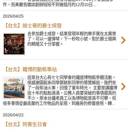
件，而美麗島雜誌創辦短短不到幾個月的12月10日...
2026/04/25
【台北】迪士巷的爵士成發
›
去參加爵士成發，結果發現年輕的樂手實在太厲害
了，可以一邊彈琴，下一秒吹小號，對於爵士隨興
的精隨又十分掌握。
【台北】鐵博的動態車站
這是台大心有七七同學會的鐵道博物館參觀活動，
›
很感謝圖館系同學鄭銘彰同學的導覽解說，我們坐
了一段柴油火車，回憶了童年時光。 主要是講鐵博
這十年的點點滴滴，公務人員要突破的事情還真的
不少，原本台鐵老員工以為博物館是高不可攀，但
很多事情從最底層的工作物品的呈現，到廠房的修復使用，轉...
2026/04/22
【台北】阿寄生日會