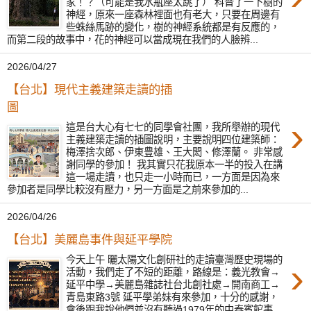
家！？（可能是我水瓶座太跳了） 科普了一下樹的
神經，原來一座森林裡面也有老大，只要在周邊有
些蛛絲馬跡的變化，樹的神經系統都是有反應的，
而第二段的故事中，花的神經可以當成現在我們的人臉辨...
2026/04/27
【台北】現代主義建築走讀的插
圖
›
這是台大心有七七的同學會社團，我所舉辦的現代
主義建築走讀的插圖說明，主要說明四位建築師：
梅澤捨次郎、伊東豊雄、王大閎、修澤蘭。 非常感
謝同學的參加！ 我其實只花我原本一半的投入在講
這一場走讀，也只走一小時而已，一方面是因為來
參加者是同學比較沒有壓力，另一方面是之前來參加的...
2026/04/26
【台北】美麗島事件與延平學院
今天上午 曬太陽文化創研社的走讀臺灣歷史現場的
›
活動，我們走了不短的距離，路線是：義光教會→
延平中學→美麗島雜誌社台北創社處→開南商工→
青島東路3號 延平學弟妹有來參加，十分的感謝，
會後跟我說他們並沒有聽過1979年的中泰賓館事