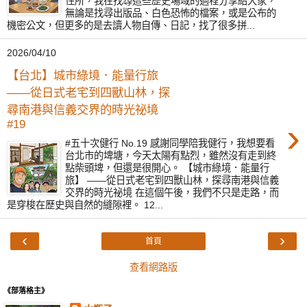
住所，我在找尋這些歷史場域的過程分享給大家，
無論是找尋出版品、白色恐怖的檔案，或是公布的
機密公文，但更多的是去讀人物自傳、日記，找了很多拼...
2026/04/10
【台北】城市綠境．能量行旅
——從日式老宅到四獸山林，探
尋南港與信義交界的時光祕境
›
#19
#五十次健行 No.19 感謝同學陪我健行，我想要看
台北市的埤塘，今天太陽有點烈，雖然沒有走到終
點柴頭埤，但還是很開心。 【城市綠境．能量行
旅】 ——從日式老宅到四獸山林，探尋南港與信義
交界的時光祕境 在這個午後，我們不只是走路，而
是穿梭在歷史與自然的縫隙裡。 12...
‹
›
首頁
查看網路版
《部落格主》