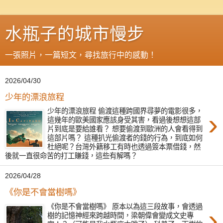
水瓶子的城市慢步
一張照片，一篇短文，尋找旅行中的感動！
2026/04/30
少年的漂浪旅程
少年的漂浪旅程 偷渡這種跨國界尋夢的電影很多，
›
這幾年的歐美國家應該身受其害，看過後想想這部
片到底是要給誰看？ 想要偷渡到歐洲的人會看得到
這部片嗎？ 這種扒光偷渡者的錢的行為，到底如何
杜絕呢？台灣外籍移工有時也透過簽本票借錢，然
後就一直很命苦的打工賺錢，這些有解嗎？
2026/04/28
《你是不會當樹嗎》
《你是不會當樹嗎》 原本以為這三段故事，會透過
›
樹的記憶神經來跨越時間，梁朝偉會變成文史專