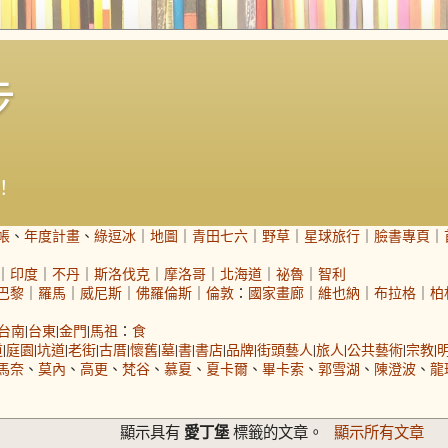
步
！
帳
、
年度計畫
、
綠逗冰
｜
地圖
｜
青田七六
｜
野草
｜
星球旅行
｜
臉書專頁
｜
｜
印度
｜
不丹
｜
斯洛伐克
｜
摩洛哥
｜
北海道
｜
祕魯
｜
智利
巴黎
｜
羅馬
｜
威尼斯
｜
佛羅倫斯
｜
倫敦
：
國家畫廊
｜
維也納
｜
布拉格
｜
柏
台南
|
台東
|
金門
|
馬祖
：
食
道
|
庭園
|
坑道
|
老街
|
古厝
|
懷舊
|
墓
|
書
|
書店
|
品牌
|
街頭藝人
|
旅人
|
公共藝術
|
宗教
|
馬奈
、
莫內
、
高更
、
梵谷
、
慕夏
、
夏卡爾
、
畢卡索
、
郭雪湖
、
陳澄波
、
龍
愛丁堡
顯示具有
標籤的文章。
顯示所有文章