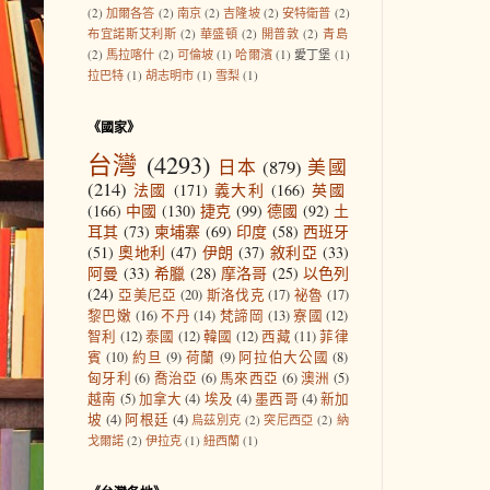
(2)
加爾各答
(2)
南京
(2)
吉隆坡
(2)
安特衛普
(2)
布宜諾斯艾利斯
(2)
華盛頓
(2)
開普敦
(2)
青島
(2)
馬拉喀什
(2)
可倫坡
(1)
哈爾濱
(1)
愛丁堡
(1)
拉巴特
(1)
胡志明市
(1)
雪梨
(1)
《國家》
台灣
(4293)
日本
(879)
美國
(214)
法國
(171)
義大利
(166)
英國
(166)
中國
(130)
捷克
(99)
德國
(92)
土
耳其
(73)
柬埔寨
(69)
印度
(58)
西班牙
(51)
奧地利
(47)
伊朗
(37)
敘利亞
(33)
阿曼
(33)
希臘
(28)
摩洛哥
(25)
以色列
(24)
亞美尼亞
(20)
斯洛伐克
(17)
祕魯
(17)
黎巴嫩
(16)
不丹
(14)
梵諦岡
(13)
寮國
(12)
智利
(12)
泰國
(12)
韓國
(12)
西藏
(11)
菲律
賓
(10)
約旦
(9)
荷蘭
(9)
阿拉伯大公國
(8)
匈牙利
(6)
喬治亞
(6)
馬來西亞
(6)
澳洲
(5)
越南
(5)
加拿大
(4)
埃及
(4)
墨西哥
(4)
新加
坡
(4)
阿根廷
(4)
烏茲別克
(2)
突尼西亞
(2)
納
戈爾諾
(2)
伊拉克
(1)
紐西蘭
(1)