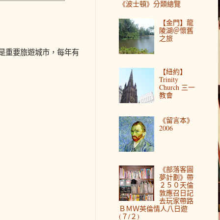
《波士頓》分類總覽
【金門】龍
陵湖＠懷舊
之旅
也是重要旅遊城市，每年有
【紐約】
Trinity
Church 三一
教會
《留言本》
2006
《部落客圓
夢計劃》帶
２５０天倫
敦應召日記
去玩家帶路
ＢＭＷ英倫情人八日遊
(７/２)