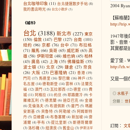
台北咖啡印象
(11)
台北捷運散步手帖
(8)
2004 
我的書店時光
(6)
台北小散步
(5)
【蘇格蘭】西
《城市》
http://trip
台北
(3188)
新北市
(227)
東京
1947年後
(150)
倫敦
(147)
巴黎
(127)
台南
(101)
影、音樂
紐約
(96)
京都
(76)
台中
(71)
布拉格
其實都是
(71)
羅馬
(66)
吳哥
(65)
威尼斯
(63)
高
雄
(58)
伊斯坦堡
(48)
維也納
(45)
柏林
愛丁堡 - Wi
(43)
廣島
(42)
上海
(35)
佛羅倫斯
(35)
http://z
波士頓
(31)
北京
(29)
鎌倉
(27)
奈良
(26)
大阪
(23)
巴塞隆納
(21)
香港
(19)
門司
(17)
馬德里
(16)
黎巴嫩
(16)
神戶
(15)
又是一個
名古屋
(14)
德勒斯登
(14)
雲林
(13)
法蘭克
福
(12)
澳門
(12)
瓦拉那西
(12)
德里
(11)
費
◎
水瓶子
城
(11)
阿格拉
(11)
約旦
(9)
耶路撒冷
(9)
卡
羅維瓦利
(7)
德黑蘭
(6)
迪亞巴克
(6)
金邊
分類：
世
(6)
克倫洛夫
(5)
布達佩斯
(5)
廈門
(5)
瑪麗
安斯基
(5)
貝魯特
(5)
阿勒坡
(5)
阿姆斯特
丹
(5)
亞維儂
(4)
布魯塞爾
(4)
新加坡
(4)
齋
浦爾
(4)
亭布
(3)
提比里斯
(3)
斯德哥爾摩
訂閱：
文章
(3)
洛杉磯
(3)
紐澳良
(3)
舊金山
(3)
伊斯法罕