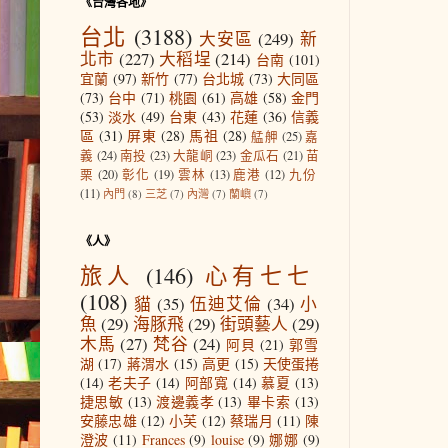
《台灣各地》
台北
(3188)
大安區
(249)
新
北市
(227)
大稻埕
(214)
台南
(101)
宜蘭
(97)
新竹
(77)
台北城
(73)
大同區
(73)
台中
(71)
桃園
(61)
高雄
(58)
金門
(53)
淡水
(49)
台東
(43)
花蓮
(36)
信義
區
(31)
屏東
(28)
馬祖
(28)
艋舺
(25)
嘉
義
(24)
南投
(23)
大龍峒
(23)
金瓜石
(21)
苗
栗
(20)
彰化
(19)
雲林
(13)
鹿港
(12)
九份
(11)
內門
(8)
三芝
(7)
內灣
(7)
蘭嶼
(7)
《人》
旅人
(146)
心有七七
(108)
貓
(35)
伍迪艾倫
(34)
小
魚
(29)
海豚飛
(29)
街頭藝人
(29)
木馬
(27)
梵谷
(24)
阿貝
(21)
郭雪
湖
(17)
蔣渭水
(15)
高更
(15)
天使蛋捲
(14)
老夫子
(14)
阿部寬
(14)
慕夏
(13)
捷思敏
(13)
渡邊義孝
(13)
畢卡索
(13)
安藤忠雄
(12)
小芙
(12)
蔡瑞月
(11)
陳
澄波
(11)
Frances
(9)
louise
(9)
娜娜
(9)