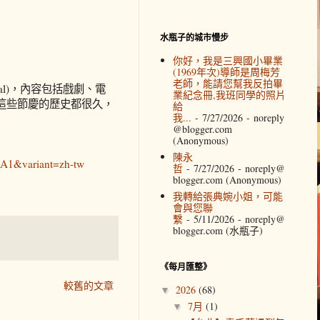
水瓶子的城市慢步
你好，我是三興國小畢業
(1969年次)導師是周梅芳
老師，能請您幫我反拍畢
tival)，內容包括戲劇、電
業紀念冊,我班同學的照片
這些節慶的歷史都很久，
給
我...
- 7/27/2026
- noreply
@blogger.com
(Anonymous)
陳永
A1&variant=zh-tw
哲
- 7/27/2026
- noreply@
blogger.com (Anonymous)
我轉給張典婉小姐，可能
會與您聯
繫
- 5/11/2026
- noreply@
blogger.com (水瓶子)
《每月匯整》
較舊的文章
2026
(68)
▼
7月
(1)
▼