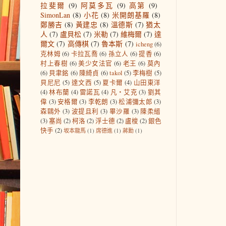
拉斐爾
(9)
阿莫多瓦
(9)
高第
(9)
SimonLan
(8)
小花
(8)
米開朗基羅
(8)
鄭勝吉
(8)
黃建忠
(8)
溫德斯
(7)
猶太
人
(7)
盧貝松
(7)
米勒
(7)
維梅爾
(7)
達
爾文
(7)
高傳棋
(7)
魯本斯
(7)
icheng
(6)
克林姆
(6)
卡拉瓦喬
(6)
孫立人
(6)
提香
(6)
村上春樹
(6)
美少女法官
(6)
老王
(6)
莫內
(6)
貝聿銘
(6)
陳綺貞
(6)
takol
(5)
李梅樹
(5)
貝尼尼
(5)
達文西
(5)
夏卡爾
(4)
山田東洋
(4)
林布蘭
(4)
雷諾瓦
(4)
凡‧艾克
(3)
劉其
偉
(3)
安格爾
(3)
李乾朗
(3)
松浦彌太郎
(3)
森鷗外
(3)
波提且利
(3)
畢沙羅
(3)
陳柔縉
(3)
塞尚
(2)
柯洛
(2)
浮士德
(2)
盧梭
(2)
銀色
快手
(2)
坂本龍馬
(1)
席德進
(1)
蔣勳
(1)