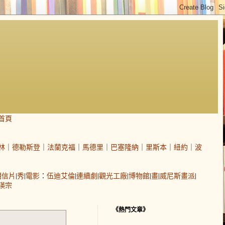
首頁
林
｜
德勒斯登
｜
法蘭克福
｜
馬德里
｜
巴塞隆納
｜
里斯本
｜
紐約
｜
波
明信片
|
秀
|
電影
：
伍迪艾倫
|
連續劇
|
觀光工廠
|
博物館
|
畫
|
威尼斯畫派
|
瑛宗
《熱門文章》