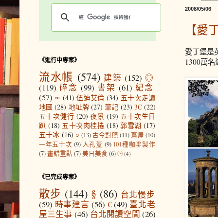
2008/05/06
【愛
愛丁堡是
《進行中專案》
1300萬
流水帳
(574)
建築
(152)
◎
(119)
碎念
(99)
書架
(61)
紀念
(57)
∞
(41)
伍迪艾倫
(34)
五十次走讀
地圖
(28)
地址牌
(27)
筆記
(23)
3C
(22)
五十次健行
(20)
夜景
(19)
五十次生日
趴
(18)
五十次肉桂捲
(18)
郭雪湖
(17)
五十冰
(16)
○
(13)
古今對照
(11)
蔦屋
(10)
一年五十次
(9)
人孔蓋
(9)
101種咖啡製作
(7)
畫錯重點
(7)
美日美食
(6)
㊣
(4)
《已完成專案》
散步
(144)
§
(86)
台北慢步
(59)
時事建言
(56)
€
(49)
臺北老
屋三生事
(46)
台北閱讀空間
(26)