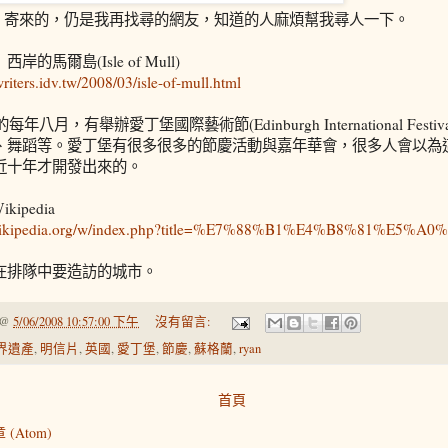
Ryan 寄來的，仍是我再找尋的網友，知道的人麻煩幫我尋人一下。
岸的馬爾島(Isle of Mull)
.writers.idv.tw/2008/03/isle-of-mull.html
的每年八月，有舉辦愛丁堡國際藝術節(Edinburgh International Fes
、舞蹈等。愛丁堡有很多很多的節慶活動與嘉年華會，很多人會以為
近十年才開發出來的。
kipedia
h.wikipedia.org/w/index.php?title=%E7%88%B1%E4%B8%81%E5%A0%
在排隊中要造訪的城市。
@
5/06/2008 10:57:00 下午
沒有留言:
界遺產
,
明信片
,
英國
,
愛丁堡
,
節慶
,
蘇格蘭
,
ryan
首頁
 (Atom)