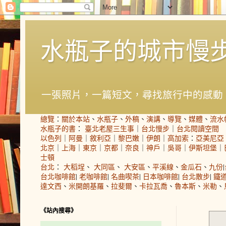
水瓶子的城市慢
一張照片，一篇短文，尋找旅行中的感動
總覽
：
關於本站
、
水瓶子
、
外稿
、
演講
、
導覽
、
媒體
、
流水
水瓶子的書
：
臺北老屋三生事
｜
台北慢步
｜
台北閱讀空間
以色列
｜
阿曼
｜
敘利亞
｜
黎巴嫩
｜
伊朗
｜
高加索
：
亞美尼亞
北京
｜
上海
｜
東京
｜
京都
｜
奈良
｜
神戶
｜
吳哥
｜
伊斯坦堡
｜
士頓
台北
：
大稻埕
、
大同區
、
大安區
、
平溪線
、
金瓜石
、
九份
|
台北咖啡館
|
老咖啡館
|
名曲喫茶
|
日本咖啡館
|
台北散步
|
鐵
達文西
、
米開朗基羅
、
拉斐爾
、
卡拉瓦喬
、
魯本斯
、
米勒
、
《站內搜尋》