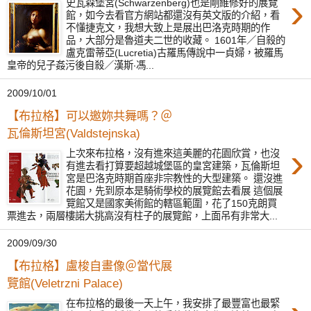
›
史瓦森堡宮(Schwarzenberg)也是剛維修好的展覽
館，如今去看官方網站都還沒有英文版的介紹，看
不懂捷克文，我想大致上是展出巴洛克時期的作
品，大部分是魯道夫二世的收藏。 1601年／自殺的
盧克雷蒂亞(Lucretia)古羅馬傳說中一貞婦，被羅馬
皇帝的兒子姦污後自殺／漢斯‧馮...
2009/10/01
【布拉格】可以邀妳共舞嗎？＠
瓦倫斯坦宮(Valdstejnska)
›
上次來布拉格，沒有進來這美麗的花園欣賞，也沒
有進去看打算要超越城堡區的皇宮建築，瓦倫斯坦
宮是巴洛克時期首座非宗教性的大型建築。 還沒進
花園，先到原本是騎術學校的展覽館去看展 這個展
覽館又是國家美術館的轄區範圍，花了150克朗買
票進去，兩層樓諾大挑高沒有柱子的展覽館，上面吊有非常大...
2009/09/30
【布拉格】盧梭自畫像＠當代展
覽館(Veletrzni Palace)
在布拉格的最後一天上午，我安排了最豐富也最緊