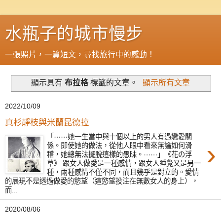
水瓶子的城市慢步
一張照片，一篇短文，尋找旅行中的感動！
顯示具有
布拉格
標籤的文章。
顯示所有文章
2022/10/09
真杉靜枝與米蘭昆德拉
「⋯⋯她一生當中與十個以上的男人有過戀愛關
›
係。即使她的做法，從他人眼中看來無論如何滑
稽，她總無法擺脫這樣的愚昧。⋯⋯」《花の浮
草》 跟女人做愛是一種感情，跟女人睡覺又是另一
種，兩種感情不僅不同，而且幾乎是對立的。愛情
的展現不是透過做愛的慾望（這慾望投注在無數女人的身上），
而...
2020/08/06