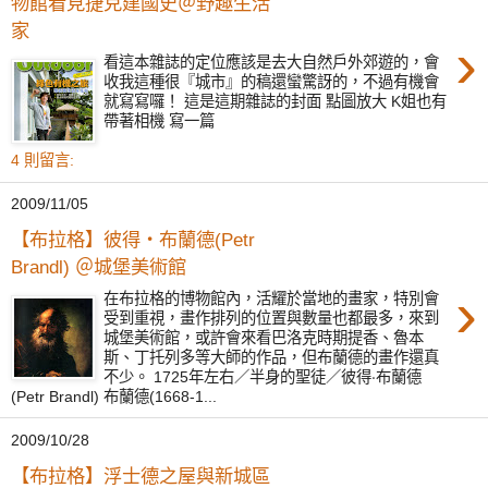
物館看見捷克建國史＠野趣生活
家
›
看這本雜誌的定位應該是去大自然戶外郊遊的，會
收我這種很『城市』的稿還蠻驚訝的，不過有機會
就寫寫囉！ 這是這期雜誌的封面 點圖放大 K姐也有
帶著相機 寫一篇
4 則留言:
2009/11/05
【布拉格】彼得‧布蘭德(Petr
Brandl) ＠城堡美術館
›
在布拉格的博物館內，活耀於當地的畫家，特別會
受到重視，畫作排列的位置與數量也都最多，來到
城堡美術館，或許會來看巴洛克時期提香、魯本
斯、丁托列多等大師的作品，但布蘭德的畫作還真
不少。 1725年左右／半身的聖徒／彼得‧布蘭德
(Petr Brandl) 布蘭德(1668-1...
2009/10/28
【布拉格】浮士德之屋與新城區