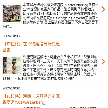
›
本來以為聖阿妮絲女修道院(Klaster Anezky)會有一
些19世紀捷克畫家的作品，沒想到到了這個地方，
卻沒有看到，因為比較近代的作品是移放在城堡區
的聖喬治女修道院(St. George's Convent)美術館。
修道院的庭院 書上描述這裡保留了不少古建築留下
來的...
2009/10/05
【布拉格】在博物館遇見捷克建
國史
›
到捷克團體旅行，可能會在各小鎮趕路，然後到布
拉格停留兩、三天，十天下來除了美景與各類文藝
復興、巴洛克、洛可可到新古典主義的建築外，很
難留下甚麼回憶，若是您有更多時間待在布拉格一
個城市，還有更多選擇可以了解這座城市的歷史。
1346年，查理四世將布拉格定為神聖羅馬帝國的首...
2009/10/02
【布拉格】漢斯‧馮亞深＠史瓦
森堡宮(Schwarzenberg)