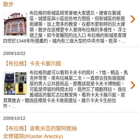
散步
›
布拉格的新城區經常會被大家遺忘，總會在舊城
區、城堡區與小區這些地方閒逛，但新城區的新藝
術建築，加上眾多的教堂，在都市更新時的巨大建
築，散步在這裡更令人覺得布拉格的多樣性。 浮士
德之屋，如今是醫院的出入口 布拉格的新城是查理
四世於1348年所規畫的，城內有三座大型的中央市場，乾草、...
2009/10/22
【布拉格】卡夫卡展示館
布拉格到處可以看到卡夫卡的照片、T恤、精品、馬
›
克杯等等，來布拉格第二次，一直想去找有兩個尿
尿的男人公共藝術品，那應該就是卡夫卡博物館，
可能是停留的時間太短，竟然忘了規劃拜訪。 我在
舊城區的聖尼古拉教堂旁，看到卡夫卡展示館，就
買票進去。聽說這裡是卡夫卡故居遺址，展示卡夫卡生前信
件、...
2009/10/12
【布拉格】波希米亞的聖阿妮絲
女修道院(Klaster Anezky)