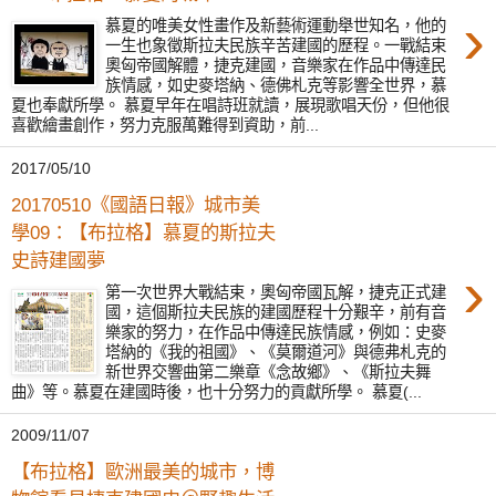
›
慕夏的唯美女性畫作及新藝術運動舉世知名，他的
一生也象徵斯拉夫民族辛苦建國的歷程。一戰結束
奧匈帝國解體，捷克建國，音樂家在作品中傳達民
族情感，如史麥塔納、德佛札克等影響全世界，慕
夏也奉獻所學。 慕夏早年在唱詩班就讀，展現歌唱天份，但他很
喜歡繪畫創作，努力克服萬難得到資助，前...
2017/05/10
20170510《國語日報》城市美
學09：【布拉格】慕夏的斯拉夫
史詩建國夢
›
第一次世界大戰結束，奧匈帝國瓦解，捷克正式建
國，這個斯拉夫民族的建國歷程十分艱辛，前有音
樂家的努力，在作品中傳達民族情感，例如：史麥
塔納的《我的祖國》、《莫爾道河》與德弗札克的
新世界交響曲第二樂章《念故鄉》、《斯拉夫舞
曲》等。慕夏在建國時後，也十分努力的貢獻所學。 慕夏(...
2009/11/07
【布拉格】歐洲最美的城市，博