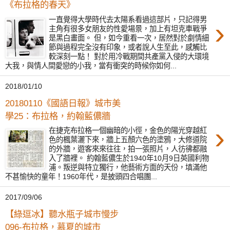
《布拉格的春天》
一直覺得大學時代去太陽系看過這部片，只記得男
›
主角有很多女朋友的性愛場景，加上有坦克車戰爭
是黑白畫面。 但，如今重看一次，居然對於劇情細
節與過程完全沒有印象，或者說人生至此，感觸比
較深刻一點！ 對於用冷戰期間共產黨入侵的大環境
大我，與情人間愛戀的小我，當有衝突的時候你如何...
2018/01/10
20180110《國語日報》城市美
學25：布拉格，約翰藍儂牆
›
在捷克布拉格一個幽暗的小徑，金色的陽光穿越紅
色的楓葉灑下來，牆上五顏六色的塗鴉，大修道院
的外牆，遊客來來往往，拍一張照片，人彷彿都融
入了牆裡。 約翰藍儂生於1940年10月9日英國利物
浦。叛逆與特立獨行，他藝術方面的天份，填滿他
不甚愉快的童年！1960年代，是披頭四合唱團...
2017/09/06
【綠逗冰】聽水瓶子城市慢步
096-布拉格，慕夏的城市