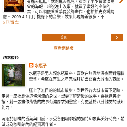
有進去逛逛，就跑進去亂晃，看到了小型音樂演奏
會的海報，想說晚上沒事，就買了蠻好的座位的
票，可以順便看看慕夏裝飾畫作，也拍拍史麥塔納
廳。 2009.4.1 用手機錄下的音樂，效果比現場差很多，不...
5 則留言:
›
首頁
查看網路版
《部落格主》
水瓶子
水瓶子是男人類水瓶星座，喜歡在無盡地深夜面對電腦
螢幕，希望在有生之年完成拜訪書寫百大城市的容顏。
迷上了無目的的城市散步，到世界各大城市留下足跡，
走過一座橋想像這條河流的身世，想更了解背後的故事。喜歡逛美術
館，對一張畫作背後的故事有濃厚求知慾望，有更甚於八卦雜誌的感知
能力。
沉溺於咖啡的香氣與口感，享受各個咖啡館的獨特印象與美好時光，希
望成為咖啡館內的紀實寫作者。