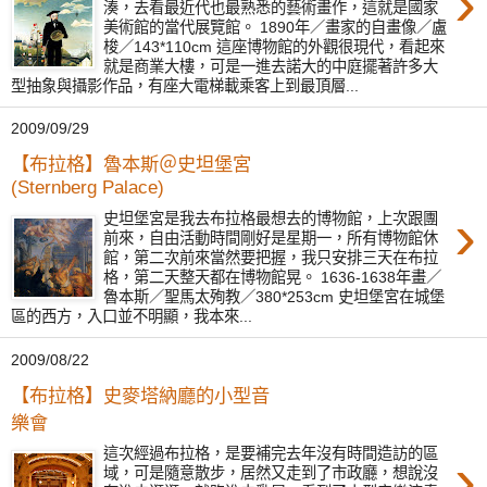
›
湊，去看最近代也最熟悉的藝術畫作，這就是國家
美術館的當代展覽館。 1890年／畫家的自畫像／盧
梭／143*110cm 這座博物館的外觀很現代，看起來
就是商業大樓，可是一進去諾大的中庭擺著許多大
型抽象與攝影作品，有座大電梯載乘客上到最頂層...
2009/09/29
【布拉格】魯本斯＠史坦堡宮
(Sternberg Palace)
›
史坦堡宮是我去布拉格最想去的博物館，上次跟團
前來，自由活動時間剛好是星期一，所有博物館休
館，第二次前來當然要把握，我只安排三天在布拉
格，第二天整天都在博物館晃。 1636-1638年畫／
魯本斯／聖馬太殉教／380*253cm 史坦堡宮在城堡
區的西方，入口並不明顯，我本來...
2009/08/22
【布拉格】史麥塔納廳的小型音
樂會
›
這次經過布拉格，是要補完去年沒有時間造訪的區
域，可是隨意散步，居然又走到了市政廳，想說沒