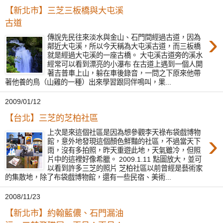
【新北市】三芝三板橋與大屯溪
古道
›
傳說先民往來淡水與金山、石門間經過古道，因為
鄰近大屯溪，所以今天稱為大屯溪古道，而三板橋
就是經過大屯溪的一座古橋。 大屯溪古道旁的溪水
經常可以看到漂亮的小瀑布 在古道上遇到一個人開
著吉普車上山，躲在車後錄音，一問之下原來他帶
著他養的鳥（山雞的一種）出來學習跟同伴鳴叫，果...
2009/01/12
【台北】三芝的芝柏社區
上次是來這個社區是因為想參觀李天祿布袋戲博物
›
館，意外地發現這個顏色鮮豔的社區，不過當天下
雨，沒有多拍照，昨天重遊此地，天氣雖冷，但照
片中的這裡好像希臘。 2009.1.11 點圖放大，並可
以看到許多三芝的照片 芝柏社區以前曾經是藝術家
的集散地，除了布袋戲博物館，還有一些民宿、美術...
2008/11/23
【新北市】約翰藍儂、石門漏油