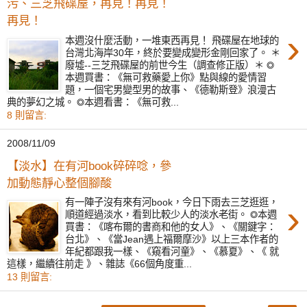
污、三芝飛碟屋，再見！再見！
再見！
›
本週沒什麼活動，一堆東西再見！ 飛碟屋在地球的
台灣北海岸30年，終於要變成變形金剛回家了。 ＊
廢墟--三芝飛碟屋的前世今生（調查修正版）＊ ◎
本週買書：《無可救藥愛上你》點與線的愛情習
題，一個宅男變型男的故事、《德勒斯登》浪漫古
典的夢幻之城。 ◎本週看書：《無可救...
8 則留言:
2008/11/09
【淡水】在有河book碎碎唸，參
加動態靜心整個腳酸
›
有一陣子沒有來有河book，今日下雨去三芝逛逛，
順道經過淡水，看到比較少人的淡水老街。 ◎本週
買書：《喀布爾的書商和他的女人》、《關鍵字：
台北》、《當Jean遇上福爾摩沙》以上三本作者的
年紀都跟我一樣、《窺看河童》、《慕夏》、《 就
這樣，繼續往前走 》、雜誌《66個角度重...
13 則留言: