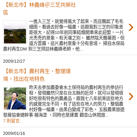
【新北市】林義峰＠三芝共榮社
區
›
一進入三芝，就覺得風大了起來，而且飄起了毛毛
細雨，看過去好像一幅畫，這跟我對三芝的印象差
距很大，記得10年前同事結婚開車來此迎娶，一片
光禿禿的景象，有天壤之別。 雖然陰天飄著雨，但
遠方雲霧，這片農村景象十分有意境。 掃自水保局
農村再生DM 到三芝拜訪林義峰老師，他...
2009/12/27
【新北市】農村再生，整理環
境，找出在地特色
›
昨天去參加農委會水土保持局的農村再生的參訪行
程，發現雖然只是在台北縣的近郊，就可以發現很
好吃很有特色的農產品，跟我七八年前來這些地方
的感覺完全不同，有了這些在地人的努力，整個農
村好像一幅畫，由黑白變成了彩色。 五股農業旅遊
發展協會總幹事 楊海塗 ，同時也是建置 觀音山休閒旅...
7 則留言:
2009/01/16