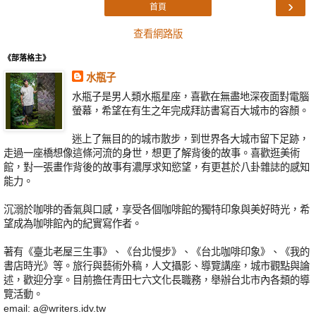
›
首頁
查看網路版
《部落格主》
水瓶子
水瓶子是男人類水瓶星座，喜歡在無盡地深夜面對電腦
螢幕，希望在有生之年完成拜訪書寫百大城市的容顏。
迷上了無目的的城市散步，到世界各大城市留下足跡，
走過一座橋想像這條河流的身世，想更了解背後的故事。喜歡逛美術
館，對一張畫作背後的故事有濃厚求知慾望，有更甚於八卦雜誌的感知
能力。
沉溺於咖啡的香氣與口感，享受各個咖啡館的獨特印象與美好時光，希
望成為咖啡館內的紀實寫作者。
著有《臺北老屋三生事》、《台北慢步》、《台北咖啡印象》、《我的
書店時光》等。旅行與藝術外稿，人文攝影、導覽講座，城市觀點與論
述，歡迎分享。目前擔任青田七六文化長職務，舉辦台北市內各類的導
覽活動。
email: a@writers.idv.tw