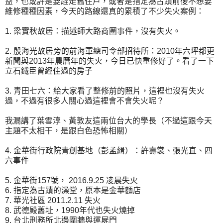
益，也或許是要趕走舊住戶，或者是指定為古蹟前後不想要
維修種種因素，今天的路線還真的累積了不少失火案例：
1. 梁實秋故居：描述師大路商圈事件，沒有失火。
2. 殷海光故居旁的前海軍總司令部招待所：2010年六坪都更
新聞與2013年農曆年的失火，今日已快重修好了。看了一下
立石鐵臣曾經住過的房子
3. 青田七六：給大家看了整修前的照片，這裡也沒有失火
過，不過有很多人關心過這裡會不會失火呢？
我漏講了葉雪淳、黃敦友這兩位台大的學長（不過這跟今天
主題不太相干，是跟白色恐怖相關）
4. 金華街行政院青創基地（彭孟緝）：許壽裳、張光直、四
六事件
5. 金華街157號， 2016.9.25 凌晨失火
6. 指定為古蹟的澡堂，原本是金華麵店
7. 華光社區 2011.2.11 失火
8. 武德殿舊址，1990年代也失火燒掉
9. 台北刑務所北邊圍牆與運屍門