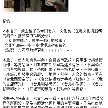
紀錄一下
✔水瓶子：黃金種子暨青田七六／文化長（在地文化與服務
的結合、推廣操作策略分析）
#今晚要來聽台北最美一條街的故事了
#文化推廣是一步一步慢慢深耕累積的
（點選下方資訊瞭解更多 ↓ ↓ ↓ ↓ ↓ ）⋯⋯
水瓶子，台大地質系畢業，喜愛城市散步，從事旅行與藝術
寫作、導覽講座，對於城市觀點與論述多有研究，參與過台
北市各類導覽活動，帶領民眾了解一棟老房子、一個街區、
一座城市所發生過的歷史、地理、科學、人文的故事。著有
《台北閱讀空間》、《台北捷運散步手帖（紅線）》、《我
的書店時光》、《台北咖啡時光》《台北小散步》、《台北
咖啡印象》、《在城市的彼端，我站著》等書籍。
水瓶子現任青田七六文化長一職，青田七六於2011年由黃金
種子所開設，是為古蹟活化再利用的主要項目，作為推廣地