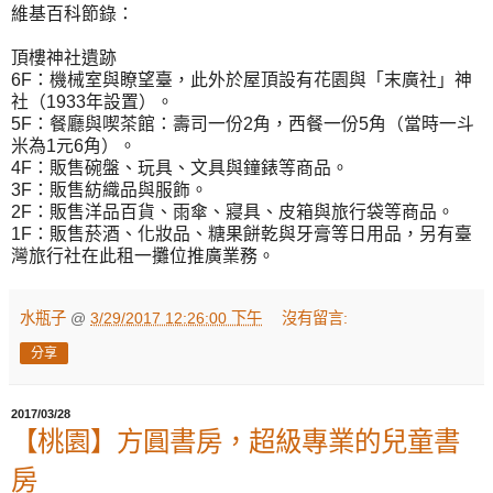
維基百科節錄：
頂樓神社遺跡
6F：機械室與瞭望臺，此外於屋頂設有花園與「末廣社」神
社（1933年設置）。
5F：餐廳與喫茶館：壽司一份2角，西餐一份5角（當時一斗
米為1元6角）。
4F：販售碗盤、玩具、文具與鐘錶等商品。
3F：販售紡織品與服飾。
2F：販售洋品百貨、雨傘、寢具、皮箱與旅行袋等商品。
1F：販售菸酒、化妝品、糖果餅乾與牙膏等日用品，另有臺
灣旅行社在此租一攤位推廣業務。
水瓶子
@
3/29/2017 12:26:00 下午
沒有留言:
分享
2017/03/28
【桃園】方圓書房，超級專業的兒童書
房