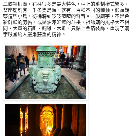
三峽祖師廟，石柱很多是最大特色，柱上的雕刻樣式繁多，
整座廟刻有一千多隻鳥類，就有一百種不同的種類，仰頭觀
察這些小鳥，彷彿聽到吱吱喳喳的聲音。一般廟宇，不是色
彩鮮豔的剪黏，或是油漆鮮豔的斗栱，祖師廟的風格大不相
同，大量的石雕、銅雕、木雕，只貼上金箔裝飾，重現了廟
宇殿堂給人嚴肅莊重的精神。