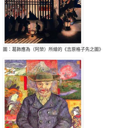
圖：葛飾應為（阿榮）所繪的《吉原格子先之圖》