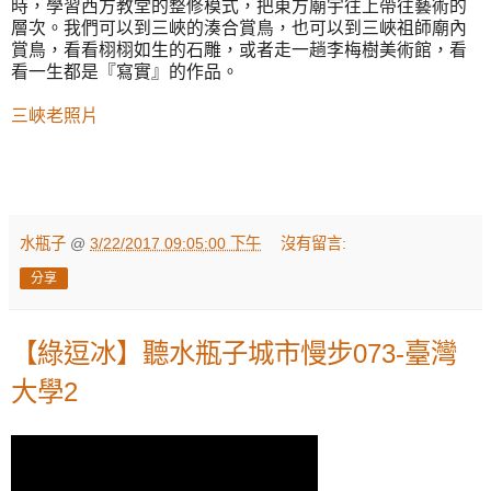
時，學習西方教堂的整修模式，把東方廟宇往上帶往藝術的
層次。我們可以到三峽的湊合賞鳥，也可以到三峽祖師廟內
賞鳥，看看栩栩如生的石雕，或者走一趟李梅樹美術館，看
看一生都是『寫實』的作品。
三峽老照片
水瓶子
@
3/22/2017 09:05:00 下午
沒有留言:
分享
【綠逗冰】聽水瓶子城市慢步073-臺灣
大學2