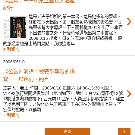
作品集１－－中東五國世界遺產
紀行
›
這是老夫子姐姐的第一本書，這是她多年的夢想，
終於在今天出版，第一個拿到熱騰騰的簽名書，很
高興來幫大家導讀一下。而我從2001年出了一本賣
不出去的書之外，什麼時候還能出第二本書呢？
2008.8.15 出版，圖文並茂的中東介紹旅遊書 一般
的旅遊書總是出熱門景點，我想這兩年...
4 則留言:
2006/06/10
《公告》演講：被戰爭隱沒的瑰
寶－－以色列、約旦
›
主講人：老王 時間：2006/6/10 星期六 14:00-15:30 地點：
V1492旅行與閱讀俱樂部（地圖如下） 地址：台北市青田街12號
1樓(湛盧咖啡廳樓下) 西元前11世紀，大衛王定都耶路撒冷，建立
了以色列王國；之後他的兒子所羅門王在現在的聖殿山上建立了
宏偉的聖殿，以稱頌...
7 則留言:
›
首頁