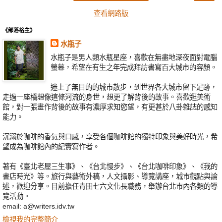
查看網路版
《部落格主》
水瓶子
水瓶子是男人類水瓶星座，喜歡在無盡地深夜面對電腦
螢幕，希望在有生之年完成拜訪書寫百大城市的容顏。
迷上了無目的的城市散步，到世界各大城市留下足跡，
走過一座橋想像這條河流的身世，想更了解背後的故事。喜歡逛美術
館，對一張畫作背後的故事有濃厚求知慾望，有更甚於八卦雜誌的感知
能力。
沉溺於咖啡的香氣與口感，享受各個咖啡館的獨特印象與美好時光，希
望成為咖啡館內的紀實寫作者。
著有《臺北老屋三生事》、《台北慢步》、《台北咖啡印象》、《我的
書店時光》等。旅行與藝術外稿，人文攝影、導覽講座，城市觀點與論
述，歡迎分享。目前擔任青田七六文化長職務，舉辦台北市內各類的導
覽活動。
email: a@writers.idv.tw
檢視我的完整簡介