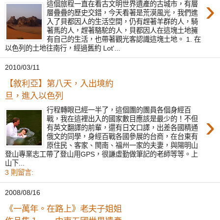
›
這個旅程一直在看古文明世界遺產的古城市，有層
層疊疊的歷史交錯，今天看著是荒漠風光，我們進
入了貝都因人的生活空間，仍有趕著羊群的人，騎
著馬的人，趕著駱駝的人，貝都因人在這塊土地擁
有自己的生活，也帶著觀光客認識這塊土地。 1. 在
以色列的土地往南行，經過舊約 Lot'...
2010/03/11
【敘利亞】第八天，入出境約
旦，進入以色列
行程轉眼已經一半了，這個團的團員各個身經百
›
戰，我在這裡出入的國家數目應該是最少的！不但
有英文翻譯的前輩，還有日文口譯，出差各國精通
俄文的同學，身經百戰各國參展的台商，在台東有
原住民、客家、閩南、福州一家的夫妻，與陽明山
登山專業志工帶了登山用GPS，很謙虛勤做筆記的老師等等。上
山下...
3 則留言:
2008/08/16
《一萬年。在路上》老夫子姐姐