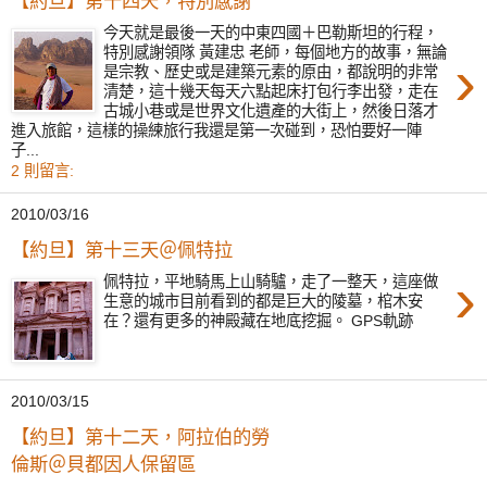
【約旦】第十四天，特別感謝
今天就是最後一天的中東四國＋巴勒斯坦的行程，
特別感謝領隊 黃建忠 老師，每個地方的故事，無論
›
是宗教、歷史或是建築元素的原由，都說明的非常
清楚，這十幾天每天六點起床打包行李出發，走在
古城小巷或是世界文化遺產的大街上，然後日落才
進入旅館，這樣的操練旅行我還是第一次碰到，恐怕要好一陣
子...
2 則留言:
2010/03/16
【約旦】第十三天＠佩特拉
›
佩特拉，平地騎馬上山騎驢，走了一整天，這座做
生意的城市目前看到的都是巨大的陵墓，棺木安
在？還有更多的神殿藏在地底挖掘。 GPS軌跡
2010/03/15
【約旦】第十二天，阿拉伯的勞
倫斯＠貝都因人保留區