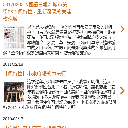
20170202《國語日報》城市美
學03：佩特拉，重新發現的失落
玫瑰城
›
以下是未校稿前： 位於約旦首都安曼南部的佩特
拉，自古以來就是貿易交通要道，南接紅海，北接
死海，並可以到達地中海，沿途串聯許多大城市：
耶路薩冷、大馬士革、安曼、亞歷山卓等。這座城
市的入口卡茲尼神殿到底是如何興建的？做甚麼用
途？至今仍有很多謎團尚未解開。 觀光客從蛇道步...
2011/02/18
【佩特拉】小米麻糬的中東行
這次過年小米麻糬去中東了，我拿到明信片這天，
›
剛好她也回台北了，看了這張明信片讓我想起了去
年我去佩特拉健行一日的美好，目前佩特拉還有很
多遺跡再挖掘與修復中，而我這段也都還沒有書
寫，希望今年可以記錄完成。 小米麻糬的旅遊部落
格 2011.2 小米麻糬在佩特拉 佩特拉之所...
2010/03/17