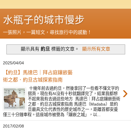
水瓶子的城市慢步
一張照片，一篇短文，尋找旅行中的感動！
顯示具有
約旦
標籤的文章。
顯示所有文章
2025/04/04
【約旦】馬達巴｜拜占庭鑲嵌藝
術之都．約旦古城探索指南
›
十幾年前去過約旦，然後拿回了一些看不懂文字的
摺頁，現在有AI沒有十秒就翻譯完了，結果我都想
不起來我有去過這些地方 馬達巴｜拜占庭鑲嵌藝術
之都．約旦古城探索指南 馬達巴（Madaba）是約
旦最具文化代表性的歷史城市之一，距離首都安曼
僅三十分鐘車程。這座城市被譽為「鑲嵌之城」，以...
2017/02/08