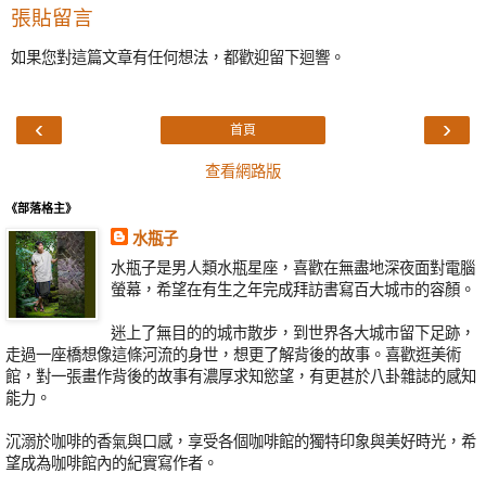
張貼留言
如果您對這篇文章有任何想法，都歡迎留下迴響。
‹
›
首頁
查看網路版
《部落格主》
水瓶子
水瓶子是男人類水瓶星座，喜歡在無盡地深夜面對電腦
螢幕，希望在有生之年完成拜訪書寫百大城市的容顏。
迷上了無目的的城市散步，到世界各大城市留下足跡，
走過一座橋想像這條河流的身世，想更了解背後的故事。喜歡逛美術
館，對一張畫作背後的故事有濃厚求知慾望，有更甚於八卦雜誌的感知
能力。
沉溺於咖啡的香氣與口感，享受各個咖啡館的獨特印象與美好時光，希
望成為咖啡館內的紀實寫作者。