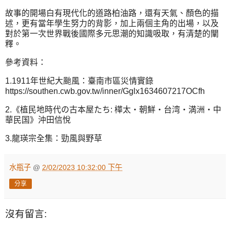
故事的開場白有現代化的道路柏油路，還有天氣、顏色的描
述，更有當年學生努力的背影，加上兩個主角的出場，以及
對於第一次世界戰後國際多元思潮的知識吸取，有清楚的闡
釋。
參考資料：
1.1911年世紀大颱風：臺南市區災情實錄
https://southen.cwb.gov.tw/inner/Gglx1634607217OCfh
2.《植民地時代の古本屋たち: 樺太・朝鮮・台湾・満洲・中
華民国》沖田信悅
3.龍瑛宗全集：勁風與野草
水瓶子
@
2/02/2023 10:32:00 下午
分享
沒有留言: