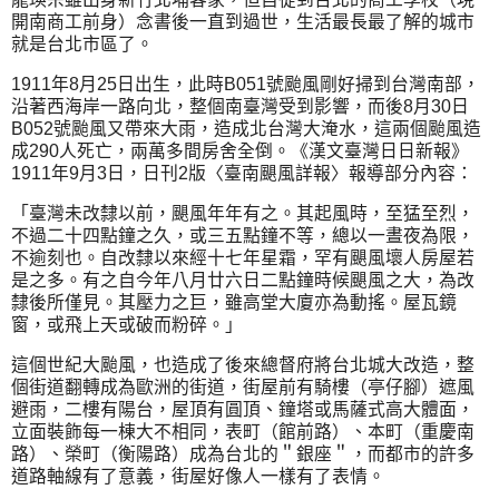
開南商工前身）念書後一直到過世，生活最長最了解的城市
就是台北市區了。
1911年8月25日出生，此時B051號颱風剛好掃到台灣南部，
沿著西海岸一路向北，整個南臺灣受到影響，而後8月30日
B052號颱風又帶來大雨，造成北台灣大淹水，這兩個颱風造
成290人死亡，兩萬多間房舍全倒。《漢文臺灣日日新報》
1911年9月3日，日刊2版〈臺南颶風詳報〉報導部分內容：
「臺灣未改隸以前，颶風年年有之。其起風時，至猛至烈，
不過二十四點鐘之久，或三五點鐘不等，總以一晝夜為限，
不逾刻也。自改隸以來經十七年星霜，罕有颶風壞人房屋若
是之多。有之自今年八月廿六日二點鐘時候颶風之大，為改
隸後所僅見。其壓力之巨，雖高堂大廈亦為動搖。屋瓦鏡
窗，或飛上天或破而粉碎。」
這個世紀大颱風，也造成了後來總督府將台北城大改造，整
個街道翻轉成為歐洲的街道，街屋前有騎樓（亭仔腳）遮風
避雨，二樓有陽台，屋頂有圓頂、鐘塔或馬薩式高大體面，
立面裝飾每一棟大不相同，表町（館前路）、本町（重慶南
路）、榮町（衡陽路）成為台北的＂銀座＂，而都市的許多
道路軸線有了意義，街屋好像人一樣有了表情。