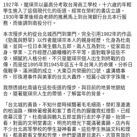
1927年，龍瑛宗以最高分考取台灣商工學校，十六歲的年輕
學生進入了這個現代化的街道，經常在榮町的書店立讀，
1930年畢業後經由老師的推薦馬上到台灣銀行台北本行服
務，而後調到南投分行。
本次慢步大約從台北城西門到東門，完全引用1982年的作品
《勁風與野草》以作者龍瑛宗本人的親身經歷，化身為杜南
遠，並與一位日本灣生鶴丸五郎，兩人互為對比，從家庭出
身、學業、工作經歷凸顯種種的不平等，面對戰爭這些不
幸，細膩的人格分析，不只是龍瑛宗個人出生到終戰的自
傳，而是從1895年到1945年這五十年台灣人的命運，分析日
俄戰爭、滿洲國的成立、大東亞共榮圈的口號、盧溝橋事
件、珍珠港事件與美軍的台北大轟炸，短篇小說字字珠璣。
我想透過杜南遠在這些街道的慢步，與目前的地景地貌結
合，隨著龍瑛宗人生的帶領，了解當年的背景。
「台北城的黃昏，不知什麼時候飄著毛毛細雨，榮町溼漉漉
的柏油路，輝映著橙黃和紫丁香花色的朦朧霓虹燈影。已經
夜幕沉垂了。杜南遠與鶴丸五郎並肩行走於亭子腳。抬頭一
看，對面的文明堂書店，明亮的燈光下擺滿著書籍，店內有
不少台北高等學校的學生凝神看書。這些學生無論文科和理
科，都喜歡看文學和哲學，他們愛讀夏目漱石、志賀直哉的