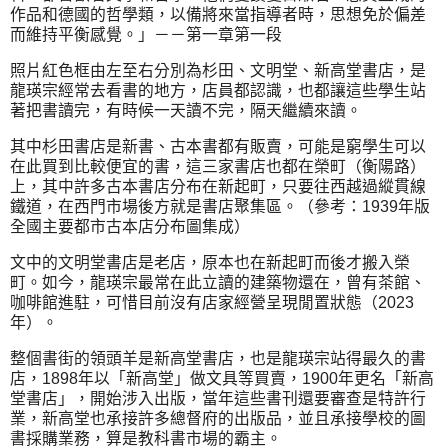
作品和德國的哲學類，以備將來當指導者時，思想免於偏差
而維持平衡感覺。」－－第一章第一段
照片紅色框由左至右分別為杉田、文明堂、新高堂書店，是
龍瑛宗經常去看書的地方，店員都認識，也都讓這些學生站
著把書讀完，有時候一天讀不完，隔天繼續來讀。
其中杉田書店是新書、古本書都有販賣，可能是窮學生可以
在此買到比較便宜的書，這三家書店也都在榮町（衡陽路）
上，其中許多古本書店分布在新起町，只要往西越過縱貫線
鐵道，在西門市場後方就是書店聚集區。（參考：1939年版
全國主要都市古本店分布圖集成）
文中的文明堂書店是老店，原本也在新起町而後才搬入榮
町。如今，龍瑛宗最常在此立讀的建築物還在，曾有茶館、
咖啡館進駐，可惜目前沒有店家經營呈現閒置狀態（2023
年）。
整個書街的領頭羊是新高堂書店，也是龍瑛宗站得最久的書
店，1898年以「新高堂」做文具等買賣，1900年更名「新高
堂書店」，開始涉入出版，當年這些書刊還要審查是特許行
業，新高堂也承接許多總督府的出版品，並且承接學校的圖
書採購業務，算是教科書市場的霸主。