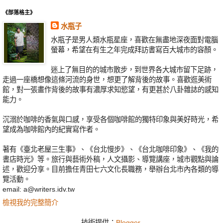
《部落格主》
水瓶子
水瓶子是男人類水瓶星座，喜歡在無盡地深夜面對電腦
螢幕，希望在有生之年完成拜訪書寫百大城市的容顏。
迷上了無目的的城市散步，到世界各大城市留下足跡，
走過一座橋想像這條河流的身世，想更了解背後的故事。喜歡逛美術
館，對一張畫作背後的故事有濃厚求知慾望，有更甚於八卦雜誌的感知
能力。
沉溺於咖啡的香氣與口感，享受各個咖啡館的獨特印象與美好時光，希
望成為咖啡館內的紀實寫作者。
著有《臺北老屋三生事》、《台北慢步》、《台北咖啡印象》、《我的
書店時光》等。旅行與藝術外稿，人文攝影、導覽講座，城市觀點與論
述，歡迎分享。目前擔任青田七六文化長職務，舉辦台北市內各類的導
覽活動。
email: a@writers.idv.tw
檢視我的完整簡介
技術提供：
Blogger
.