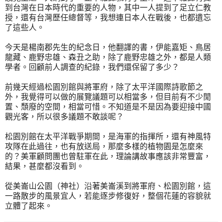
到台灣在日本時代的重要的人物，其中一人提到了足立仁教
授，還有台灣歷任總督等，我想連日本人在戰後，也都遺忘
了這些人。
今天是楊南郡先生的紀念日，他翻譯的書，伊能嘉矩、鳥居
龍藏、鹿野忠雄、森丑之助，除了鹿野忠雄之外，都是人類
學者。回顧前人調查的紀錄，我們還保留了多少？
前幾天經過松園別館與將軍府，除了太平洋國際詩歌節之
外，我覺得可以做的展覽議題可以相當多，但目前有不少閒
置、頹廢的空間，相當可惜。不知道是不是因為要迎接中國
觀光客，所以很多議題不敢談呢？
松園別館在太平洋戰爭期間，是海軍的指揮所，還有神風特
攻隊在此過往，也有放送局，那麼多樣的植物園是怎麼來
的？美軍顧問團也曾駐軍在此，理論講故事應該非常豐富，
結果，甚麼都沒看到。
從美崙山公園（神社）沿著美崙溪到將軍府、松園別館，這
一路散步的風景宜人，若能逐步修復好，整個花蓮的容貌就
立體了起來。