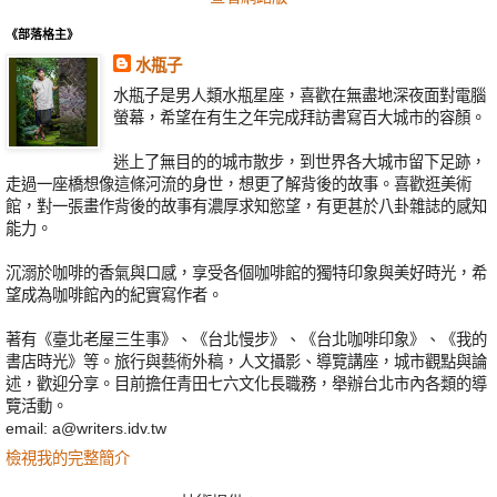
《部落格主》
水瓶子
水瓶子是男人類水瓶星座，喜歡在無盡地深夜面對電腦
螢幕，希望在有生之年完成拜訪書寫百大城市的容顏。
迷上了無目的的城市散步，到世界各大城市留下足跡，
走過一座橋想像這條河流的身世，想更了解背後的故事。喜歡逛美術
館，對一張畫作背後的故事有濃厚求知慾望，有更甚於八卦雜誌的感知
能力。
沉溺於咖啡的香氣與口感，享受各個咖啡館的獨特印象與美好時光，希
望成為咖啡館內的紀實寫作者。
著有《臺北老屋三生事》、《台北慢步》、《台北咖啡印象》、《我的
書店時光》等。旅行與藝術外稿，人文攝影、導覽講座，城市觀點與論
述，歡迎分享。目前擔任青田七六文化長職務，舉辦台北市內各類的導
覽活動。
email: a@writers.idv.tw
檢視我的完整簡介