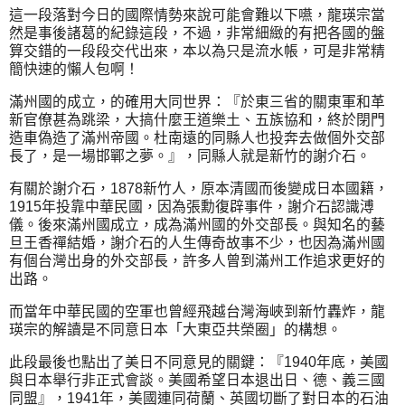
這一段落對今日的國際情勢來說可能會難以下嚥，龍瑛宗當
然是事後諸葛的紀錄這段，不過，非常細緻的有把各國的盤
算交錯的一段段交代出來，本以為只是流水帳，可是非常精
簡快速的懶人包啊！
滿州國的成立，的確用大同世界：『於東三省的關東軍和革
新官僚甚為跳梁，大搞什麼王道樂土、五族協和，終於閉門
造車偽造了滿州帝國。杜南遠的同縣人也投奔去做個外交部
長了，是一場邯鄲之夢。』，同縣人就是新竹的謝介石。
有關於謝介石，1878新竹人，原本清國而後變成日本國籍，
1915年投靠中華民國，因為張勳復辟事件，謝介石認識溥
儀。後來滿州國成立，成為滿州國的外交部長。與知名的藝
旦王香禪結婚，謝介石的人生傳奇故事不少，也因為滿州國
有個台灣出身的外交部長，許多人曾到滿州工作追求更好的
出路。
而當年中華民國的空軍也曾經飛越台灣海峽到新竹轟炸，龍
瑛宗的解讀是不同意日本「大東亞共榮圈」的構想。
此段最後也點出了美日不同意見的關鍵：『1940年底，美國
與日本舉行非正式會談。美國希望日本退出日、德、義三國
同盟』，1941年，美國連同荷蘭、英國切斷了對日本的石油