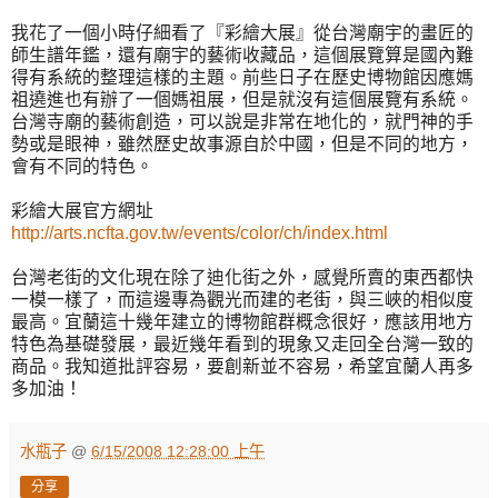
我花了一個小時仔細看了『彩繪大展』從台灣廟宇的畫匠的
師生譜年鑑，還有廟宇的藝術收藏品，這個展覽算是國內難
得有系統的整理這樣的主題。前些日子在歷史博物館因應媽
祖遶進也有辦了一個媽祖展，但是就沒有這個展覽有系統。
台灣寺廟的藝術創造，可以說是非常在地化的，就門神的手
勢或是眼神，雖然歷史故事源自於中國，但是不同的地方，
會有不同的特色。
彩繪大展官方網址
http://arts.ncfta.gov.tw/events/color/ch/index.html
台灣老街的文化現在除了迪化街之外，感覺所賣的東西都快
一模一樣了，而這邊專為觀光而建的老街，與三峽的相似度
最高。宜蘭這十幾年建立的博物館群概念很好，應該用地方
特色為基礎發展，最近幾年看到的現象又走回全台灣一致的
商品。我知道批評容易，要創新並不容易，希望宜蘭人再多
多加油！
水瓶子
@
6/15/2008 12:28:00 上午
分享