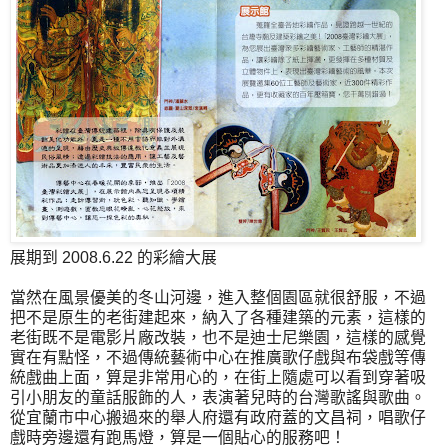
展期到 2008.6.22 的彩繪大展
當然在風景優美的冬山河邊，進入整個園區就很舒服，不過
把不是原生的老街建起來，納入了各種建築的元素，這樣的
老街既不是電影片廠改裝，也不是迪士尼樂園，這樣的感覺
實在有點怪，不過傳統藝術中心在推廣歌仔戲與布袋戲等傳
統戲曲上面，算是非常用心的，在街上隨處可以看到穿著吸
引小朋友的童話服飾的人，表演著兒時的台灣歌謠與歌曲。
從宜蘭市中心搬過來的舉人府還有政府蓋的文昌祠，唱歌仔
戲時旁邊還有跑馬燈，算是一個貼心的服務吧！