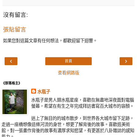
沒有留言:
張貼留言
如果您對這篇文章有任何想法，都歡迎留下迴響。
‹
›
首頁
查看網路版
《部落格主》
水瓶子
水瓶子是男人類水瓶星座，喜歡在無盡地深夜面對電腦
螢幕，希望在有生之年完成拜訪書寫百大城市的容顏。
迷上了無目的的城市散步，到世界各大城市留下足跡，
走過一座橋想像這條河流的身世，想更了解背後的故事。喜歡逛美術
館，對一張畫作背後的故事有濃厚求知慾望，有更甚於八卦雜誌的感知
能力。