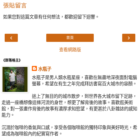
張貼留言
如果您對這篇文章有任何想法，都歡迎留下迴響。
‹
›
首頁
查看網路版
《部落格主》
水瓶子
水瓶子是男人類水瓶星座，喜歡在無盡地深夜面對電腦
螢幕，希望在有生之年完成拜訪書寫百大城市的容顏。
迷上了無目的的城市散步，到世界各大城市留下足跡，
走過一座橋想像這條河流的身世，想更了解背後的故事。喜歡逛美術
館，對一張畫作背後的故事有濃厚求知慾望，有更甚於八卦雜誌的感知
能力。
沉溺於咖啡的香氣與口感，享受各個咖啡館的獨特印象與美好時光，希
望成為咖啡館內的紀實寫作者。