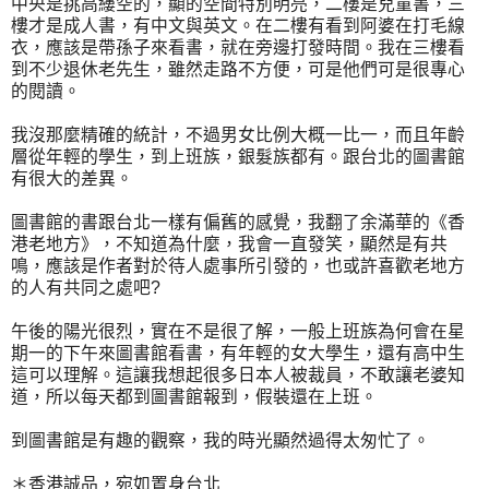
中央是挑高縷空的，顯的空間特別明亮，二樓是兒童書，三
樓才是成人書，有中文與英文。在二樓有看到阿婆在打毛線
衣，應該是帶孫子來看書，就在旁邊打發時間。我在三樓看
到不少退休老先生，雖然走路不方便，可是他們可是很專心
的閱讀。
我沒那麼精確的統計，不過男女比例大概一比一，而且年齡
層從年輕的學生，到上班族，銀髮族都有。跟台北的圖書館
有很大的差異。
圖書館的書跟台北一樣有偏舊的感覺，我翻了余滿華的《香
港老地方》，不知道為什麼，我會一直發笑，顯然是有共
鳴，應該是作者對於待人處事所引發的，也或許喜歡老地方
的人有共同之處吧?
午後的陽光很烈，實在不是很了解，一般上班族為何會在星
期一的下午來圖書館看書，有年輕的女大學生，還有高中生
這可以理解。這讓我想起很多日本人被裁員，不敢讓老婆知
道，所以每天都到圖書館報到，假裝還在上班。
到圖書館是有趣的觀察，我的時光顯然過得太匆忙了。
＊香港誠品，宛如置身台北