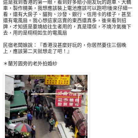
這是我到香港的第一眼，看到好多給小朋友玩的跑車、大轎
車，製作精美，我想應該裝上電池應該可以跑吧!後來仔細一
看，還有大房子、貓狗、沙發、銀行、信用卡的樣子，甚至
還有電風扇。我心想這家店賣的東西還真多，後來看到招
牌，才知道是要燒給往生者用的，真是環保，不燒冷氣機下
去，用的是栩栩如生的電風扇
民宿老闆娘說：『香港沒甚麼好玩的，你居然要住三個晚
上，應該第二天就想走了吧！』
＊蘭芳園旁的老外拍婚紗