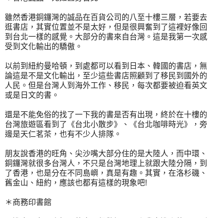
雖然香港銅鑼灣的誠品在百貨公司的八至十樓三層，若要去
逛書店，其實位置並不是太好，但是很興奮到了這裡好像回
到台北一樣的感覺。大部分的書來自台灣。這是我第一次感
受到文化輸出的驕傲。
以前到紐約曼哈頓，到處都可以看到日本、韓國的書店，無
論這是不是文化輸出，至少這些書店照顧到了移民到國外的
人民。但是台灣人到海外工作、移民，每次都要被迫看英文
或是日文的書。
還是不能免俗的找了一下我的書是否有出現，終於在十樓的
台灣旅遊區看到了《台北小散步》、《台北咖啡時光》，旁
邊是天仁茗茶，也有不少人排隊。
朋友說香港的旺角、尖沙嘴大部分住的是大陸人，而中環、
銅鑼灣就很多台灣人，不只是台灣地理上就跟大陸分隔，到
了香港，也是分在不同島嶼，真是有趣。其實，在洛杉磯、
舊金山、紐約，應該也都有這樣的現象吧!
＊商務印書館