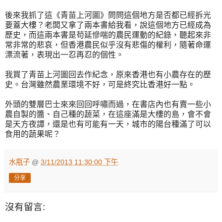
後來我抓了這《青苗上河圖》問問這個地方是否都已經拆光
要蓋大樓？老闆又拿了兩本書給我看，說這個地方已經成為
歷史，而這兩本書是苟延慘喘的農民運動的紀錄，聽起來非
常非常的悲哀，但香港農民似乎沒有悲傷的權利，隨著命運
漂流著，表現出一忍再忍的個性。
我買了青苗上河圖回去作紀念，原來香港也有小農存在的歷
史。台灣雖然農業環境不好，可是終究比香港好一點。
外頭的雙層巴士來來回回呼嘯而過，在書店內也有賣一些小
農自製的醬、自己種的蔬菜，在這座滿是大樓的島，會不會
是天方夜譚，還是也有可能有一天，城市的陽台種滿了可以
食用的蔬果呢？
水瓶子
@
3/11/2013 11:30:00 下午
分享
沒有留言: