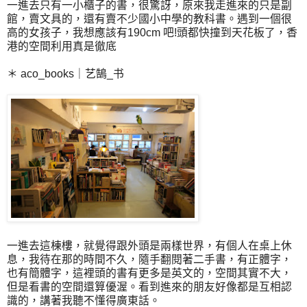
一進去只有一小櫃子的書，很驚訝，原來我走進來的只是副
館，賣文具的，還有賣不少國小中學的教科書。遇到一個很
高的女孩子，我想應該有190cm 吧!頭都快撞到天花板了，香
港的空間利用真是徹底
＊ aco_books｜艺鵠_书
一進去這棟樓，就覺得跟外頭是兩樣世界，有個人在桌上休
息，我待在那的時間不久，隨手翻閱著二手書，有正體字，
也有簡體字，這裡頭的書有更多是英文的，空間其實不大，
但是看書的空間還算優渥。看到進來的朋友好像都是互相認
識的，講著我聽不懂得廣東話。