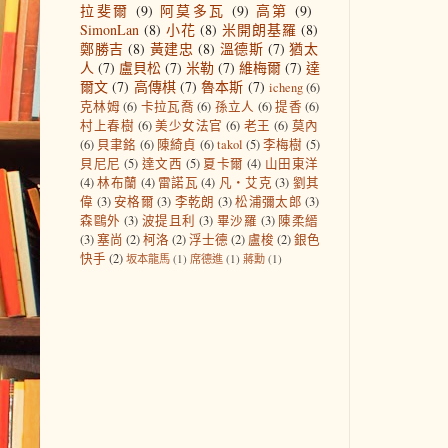
拉斐爾
(9)
阿莫多瓦
(9)
高第
(9)
SimonLan
(8)
小花
(8)
米開朗基羅
(8)
鄭勝吉
(8)
黃建忠
(8)
溫德斯
(7)
猶太
人
(7)
盧貝松
(7)
米勒
(7)
維梅爾
(7)
達
爾文
(7)
高傳棋
(7)
魯本斯
(7)
icheng
(6)
克林姆
(6)
卡拉瓦喬
(6)
孫立人
(6)
提香
(6)
村上春樹
(6)
美少女法官
(6)
老王
(6)
莫內
(6)
貝聿銘
(6)
陳綺貞
(6)
takol
(5)
李梅樹
(5)
貝尼尼
(5)
達文西
(5)
夏卡爾
(4)
山田東洋
(4)
林布蘭
(4)
雷諾瓦
(4)
凡‧艾克
(3)
劉其
偉
(3)
安格爾
(3)
李乾朗
(3)
松浦彌太郎
(3)
森鷗外
(3)
波提且利
(3)
畢沙羅
(3)
陳柔縉
(3)
塞尚
(2)
柯洛
(2)
浮士德
(2)
盧梭
(2)
銀色
快手
(2)
坂本龍馬
(1)
席德進
(1)
蔣勳
(1)