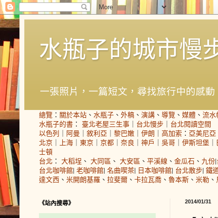
水瓶子的城市慢
一張照片，一篇短文，尋找旅行中的感動
總覽
：
關於本站
、
水瓶子
、
外稿
、
演講
、
導覽
、
媒體
、
流水
水瓶子的書
：
臺北老屋三生事
｜
台北慢步
｜
台北閱讀空間
以色列
｜
阿曼
｜
敘利亞
｜
黎巴嫩
｜
伊朗
｜
高加索
：
亞美尼亞
北京
｜
上海
｜
東京
｜
京都
｜
奈良
｜
神戶
｜
吳哥
｜
伊斯坦堡
｜
士頓
台北
：
大稻埕
、
大同區
、
大安區
、
平溪線
、
金瓜石
、
九份
|
台北咖啡館
|
老咖啡館
|
名曲喫茶
|
日本咖啡館
|
台北散步
|
鐵
達文西
、
米開朗基羅
、
拉斐爾
、
卡拉瓦喬
、
魯本斯
、
米勒
、
2014/01/31
《站內搜尋》