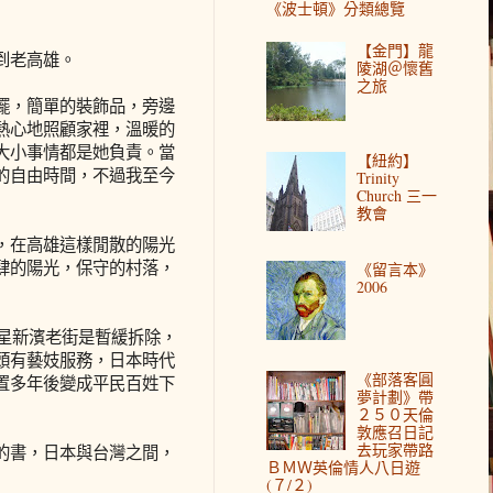
《波士頓》分類總覽
【金門】龍
到老高雄。
陵湖＠懷舊
之旅
擺，簡單的裝飾品，旁邊
熱心地照顧家裡，溫暖的
大小事情都是她負責。當
【紐約】
的自由時間，不過我至今
Trinity
Church 三一
教會
，在高雄這樣閒散的陽光
肆的陽光，保守的村落，
《留言本》
2006
瑪星新濱老街是暫緩拆除，
頭有藝妓服務，日本時代
《部落客圓
置多年後變成平民百姓下
夢計劃》帶
２５０天倫
敦應召日記
去玩家帶路
的書，日本與台灣之間，
ＢＭＷ英倫情人八日遊
(７/２)