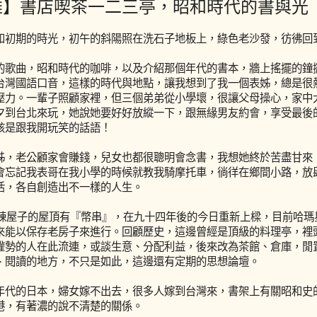
雄】書店喫茶一二三亭，昭和時代的書與光
和初期的時光，初午的斜陽照在洗石子地板上，綠色老沙發，彷彿回
的歌曲，昭和時代的咖啡，以及介紹那個年代的書本，牆上搖擺的鐘
台灣國語口音，這樣的時代與地點，讓我想到了我一個表姊，總是很
壓力。一輩子照顧家裡，但三個弟弟從小學壞，很讓父母操心，家中
夕到台北來玩，她說她要好好放縱一下，跟無緣男友約會，享受最後
該是跟我開玩笑的話語！
姊，老公顧家會賺錢，兒女也都很聰明會念書，我想她終於苦盡甘來
會忘記我表哥在我小學的時候就教我騎摩托車，徜徉在鄉間小路，放
活，各自創造出不一樣的人生。
年這棟屋子的屋頂有『幣串』，在九十四年後的今日重新上樑，目前哈
來能以保存老房子來進行。回顧歷史，這邊曾經是頂級的料理亭，裡
權勢的人在此流連，或談生意、分配利益，後來改為茶館、倉庫，閒
、閱讀的地方，不只是如此，這邊還有定期的思想論壇。
年代的日本，婦女嫁不出去，很多人嫁到台灣來，書架上有關昭和史
港，有著濃的說不清楚的關係。