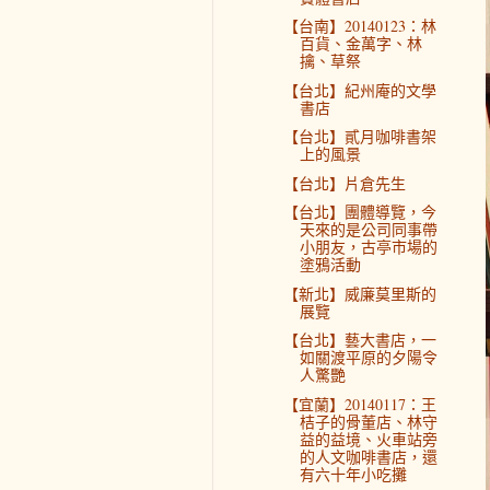
【台南】20140123：林
百貨、金萬字、林
擒、草祭
【台北】紀州庵的文學
書店
【台北】貳月咖啡書架
上的風景
【台北】片倉先生
【台北】團體導覽，今
天來的是公司同事帶
小朋友，古亭市場的
塗鴉活動
【新北】威廉莫里斯的
展覽
【台北】藝大書店，一
如關渡平原的夕陽令
人驚艷
【宜蘭】20140117：王
桔子的骨董店、林守
益的益境、火車站旁
的人文咖啡書店，還
有六十年小吃攤