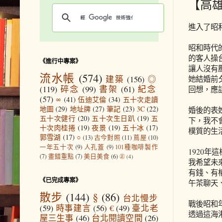
【高
進入了昭
昭和時代
的客人操
《進行中專案》
讓人沒有
流水帳
(574)
建築
(156)
◎
她結婚前
(119)
碎念
(99)
書架
(61)
紀念
回想，應
(57)
∞
(41)
伍迪艾倫
(34)
五十次走讀
地圖
(29)
地址牌
(27)
筆記
(23)
3C
(22)
婚後的表
五十次健行
(20)
五十次生日趴
(19)
五
下，我不
十次肉桂捲
(19)
夜景
(19)
五十冰
(17)
樸質的生
郭雪湖
(17)
○
(13)
古今對照
(11)
蔦屋
(10)
一年五十次
(9)
人孔蓋
(9)
101種咖啡製作
1920
(7)
畫錯重點
(7)
美日美食
(6)
㊣
(4)
我希望未
有錢、有
《已完成專案》
午茶聊天
散步
(144)
§
(86)
台北慢步
戰後昭和
(59)
時事建言
(56)
€
(49)
臺北老
透過這海
屋三生事
(46)
台北閱讀空間
(26)