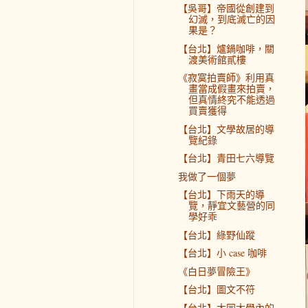
【吳哥】帝國從創建到
幻滅，到底滅亡的因
果是？
【台北】爐鍋咖啡，關
渡美術館貳樓
《寂寞拍賣師》利用真
畫當成假畫來拍賣，
但真情終究不能透過
買賣獲得
【台北】文學故居的導
覽紀錄
【台北】青田七六導覽
我做了一個夢
【台北】下雨天的導
覽，靜宜文藝營的同
學好乖
【台北】綠野仙蹤
【台北】小 case 咖啡
《白日夢冒險王》
【台北】圖文不符
【台北】大同大學內的