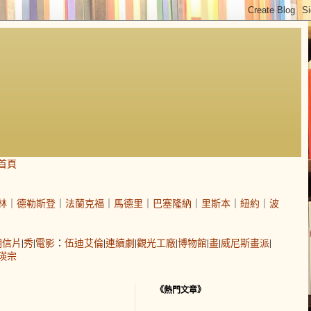
首頁
林
｜
德勒斯登
｜
法蘭克福
｜
馬德里
｜
巴塞隆納
｜
里斯本
｜
紐約
｜
波
明信片
|
秀
|
電影
：
伍迪艾倫
|
連續劇
|
觀光工廠
|
博物館
|
畫
|
威尼斯畫派
|
瑛宗
《熱門文章》