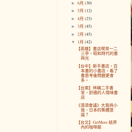
6月
(30)
►
5月
(12)
►
4月
(23)
►
3月
(45)
►
2月
(45)
►
1月
(42)
▼
【高雄】書店喫茶一二
三亭，昭和時代的書
與光
【台中】新手書店，百
本書的小書店，看了
書思考後問題更會
多。
【台南】林檎二手書
室，舒適的人情味書
店
《清須會議》大我與小
我，日本的集體意
識？
【台北】GetMore 結界
內的咖啡館