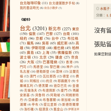
台北咖啡印象
(11)
台北捷運散步手帖
(8)
我的書店時光
(6)
台北小散步
(5)
◎
水瓶子
分類：
§
,
《城市》
台北
(3201)
新北市
(227)
沒有留
東京
(150)
倫敦
(147)
巴黎
(127)
台南
(101)
紐約
(96)
京都
(76)
台中
(72)
布拉格
張貼
(71)
羅馬
(66)
吳哥
(65)
威尼斯
(63)
高
雄
(58)
伊斯坦堡
(48)
維也納
(45)
柏林
(43)
廣島
(42)
上海
(35)
佛羅倫斯
(35)
如果您對
波士頓
(31)
北京
(29)
鎌倉
(27)
奈良
(26)
大阪
(23)
巴塞隆納
(21)
香港
(19)
門司
(17)
馬德里
(16)
黎巴嫩
(16)
神戶
(15)
名古屋
(14)
德勒斯登
(14)
雲林
(13)
法蘭克
福
(12)
澳門
(12)
瓦拉那西
(12)
德里
(11)
費
城
(11)
阿格拉
(11)
約旦
(9)
耶路撒冷
(9)
卡
羅維瓦利
(7)
德黑蘭
(6)
迪亞巴克
(6)
金邊
(6)
克倫洛夫
(5)
布達佩斯
(5)
廈門
(5)
瑪麗
安斯基
(5)
貝魯特
(5)
阿勒坡
(5)
阿姆斯特
丹
(5)
亞維儂
(4)
布魯塞爾
(4)
新加坡
(4)
齋
浦爾
(4)
亭布
(3)
提比里斯
(3)
斯德哥爾摩
(3)
洛杉磯
(3)
紐澳良
(3)
舊金山
(3)
伊斯法罕