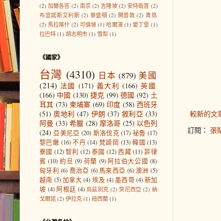
(2)
加爾各答
(2)
南京
(2)
吉隆坡
(2)
安特衛普
(2)
布宜諾斯艾利斯
(2)
華盛頓
(2)
開普敦
(2)
青島
(2)
馬拉喀什
(2)
可倫坡
(1)
哈爾濱
(1)
愛丁堡
(1)
拉巴特
(1)
胡志明市
(1)
雪梨
(1)
《國家》
台灣
(4310)
日本
(879)
美國
(214)
法國
(171)
義大利
(166)
英國
(166)
中國
(130)
捷克
(99)
德國
(92)
土
耳其
(73)
柬埔寨
(69)
印度
(58)
西班牙
(51)
奧地利
(47)
伊朗
(37)
敘利亞
(33)
較新的文
阿曼
(33)
希臘
(28)
摩洛哥
(25)
以色列
訂閱：
張貼
(24)
亞美尼亞
(20)
斯洛伐克
(17)
祕魯
(17)
黎巴嫩
(16)
不丹
(14)
梵諦岡
(13)
韓國
(13)
寮國
(12)
智利
(12)
泰國
(12)
西藏
(11)
菲律
賓
(10)
約旦
(9)
荷蘭
(9)
阿拉伯大公國
(8)
匈牙利
(6)
喬治亞
(6)
馬來西亞
(6)
澳洲
(5)
越南
(5)
加拿大
(4)
埃及
(4)
墨西哥
(4)
新加
坡
(4)
阿根廷
(4)
烏茲別克
(2)
突尼西亞
(2)
納
戈爾諾
(2)
伊拉克
(1)
紐西蘭
(1)