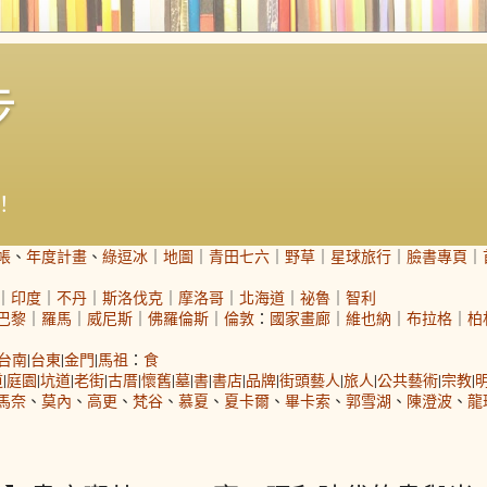
步
！
帳
、
年度計畫
、
綠逗冰
｜
地圖
｜
青田七六
｜
野草
｜
星球旅行
｜
臉書專頁
｜
｜
印度
｜
不丹
｜
斯洛伐克
｜
摩洛哥
｜
北海道
｜
祕魯
｜
智利
巴黎
｜
羅馬
｜
威尼斯
｜
佛羅倫斯
｜
倫敦
：
國家畫廊
｜
維也納
｜
布拉格
｜
柏
台南
|
台東
|
金門
|
馬祖
：
食
道
|
庭園
|
坑道
|
老街
|
古厝
|
懷舊
|
墓
|
書
|
書店
|
品牌
|
街頭藝人
|
旅人
|
公共藝術
|
宗教
|
馬奈
、
莫內
、
高更
、
梵谷
、
慕夏
、
夏卡爾
、
畢卡索
、
郭雪湖
、
陳澄波
、
龍