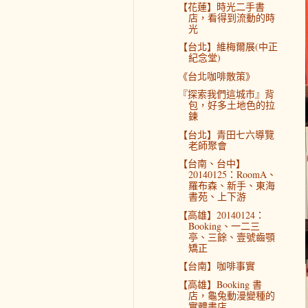
【花蓮】時光二手書
店，看得到流動的時
光
【台北】維梅爾展(中正
紀念堂)
《台北咖啡散策》
『探索我們這城市』背
包，好多土地色的拉
鍊
【台北】青田七六導覽
老師聚會
【台南、台中】
20140125：RoomA、
羅布森、新手、東海
書苑、上下游
【高雄】20140124：
Booking、一二三
亭、三餘、壹號齒顎
矯正
【台南】咖啡事實
【高雄】Booking 書
店，龜兔動漫變種的
實體書店