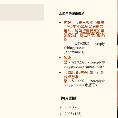
水瓶子的城市慢步
你好，我是三興國小畢業
(1969年次)導師是周梅芳
老師，能請您幫我反拍畢
業紀念冊,我班同學的照片
給
我...
- 7/27/2026
- noreply
@blogger.com
(Anonymous)
陳永
哲
- 7/27/2026
- noreply@
blogger.com (Anonymous)
我轉給張典婉小姐，可能
會與您聯
繫
- 5/11/2026
- noreply@
blogger.com (水瓶子)
《每月匯整》
2026
(76)
►
2025
(185)
►