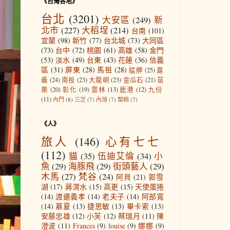
《台灣各地》
台北
(3201)
大安區
(249)
新
北市
(227)
大稻埕
(214)
台南
(101)
宜蘭
(98)
新竹
(77)
台北城
(73)
大同區
(73)
台中
(72)
桃園
(61)
高雄
(58)
金門
(53)
淡水
(49)
台東
(43)
花蓮
(36)
信義
區
(31)
屏東
(28)
馬祖
(28)
艋舺
(25)
嘉
義
(24)
南投
(23)
大龍峒
(23)
金瓜石
(21)
苗
栗
(20)
彰化
(19)
雲林
(13)
鹿港
(12)
九份
(11)
內門
(8)
三芝
(7)
內灣
(7)
蘭嶼
(7)
《人》
旅人
(146)
心有七七
(112)
貓
(35)
伍迪艾倫
(34)
小
魚
(29)
海豚飛
(29)
街頭藝人
(29)
木馬
(27)
梵谷
(24)
阿貝
(21)
郭雪
湖
(17)
蔣渭水
(15)
高更
(15)
天使蛋捲
(14)
渡邊義孝
(14)
老夫子
(14)
阿部寬
(14)
慕夏
(13)
捷思敏
(13)
畢卡索
(13)
安藤忠雄
(12)
小芙
(12)
蔡瑞月
(11)
陳
澄波
(11)
Frances
(9)
louise
(9)
娜娜
(9)