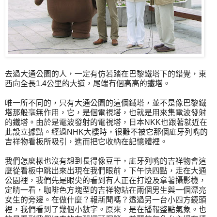
去過大通公園的人，一定有仿若踏在巴黎鐵塔下的錯覺，東
西向全長1.4公里的大道，尾端有個高高的鐵塔。
唯一所不同的，只有大通公園的這個鐵塔，並不是像巴黎鐵
塔那般毫無作用，它，是個電視塔，也就是用來集電波發射
的鐵塔。由於是電波發射的電視塔，日本NKK也跟著就近在
此設立據點。經過NHK大樓時，很難不被它那個庛牙列嘴的
吉祥物看板所吸引，進而把它收納在記憶體裡。
我們怎麼樣也沒有想到長得像豆干，庛牙列嘴的吉祥物會這
麼從看板中跳出來出現在我們眼前，下午快四點，走在大通
公園裡，我們先是眼尖的看到有人正在打燈及拿著攝影機，
定睛一看，咖啡色方塊型的吉祥物站在兩個男生與一個漂亮
女生的旁邊。在做什麼？報新聞嗎？透過另一台小四方鏡頭
裡，我們看到了幾個小數字。原來，是在播報整點氣象。也