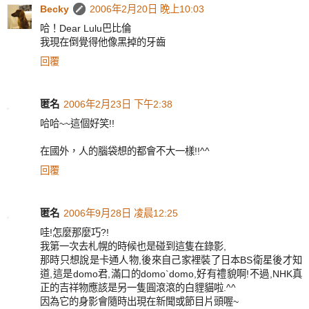
Becky
2006年2月20日 晚上10:03
哈！Dear Lulu巴比倫
我現在倒覺得他像黑掉的牙齒
回覆
匿名
2006年2月23日 下午2:38
哈哈~~這個好笑!!
在國外，人的腦袋想的都會不大一樣!!^^
回覆
匿名
2006年9月28日 凌晨12:25
哇!怎麼那麼巧?!
我第一次去札幌的時候也是碰到這隻在錄影,
那時只想說是卡通人物,後來自己家裡裝了日本BS衛星後才知
道,這是domo君,滿口的domo`domo,好有禮貌啊!不過,NHK真
正的吉祥物應該是另一隻圓滾滾的白貍貓啦.^^
因為它的身影會隨時出現在新聞或節目片頭喔~