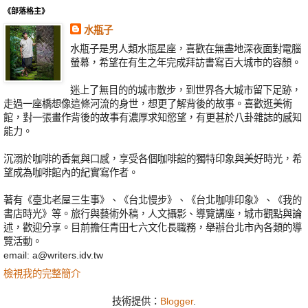
《部落格主》
水瓶子
水瓶子是男人類水瓶星座，喜歡在無盡地深夜面對電腦
螢幕，希望在有生之年完成拜訪書寫百大城市的容顏。
迷上了無目的的城市散步，到世界各大城市留下足跡，
走過一座橋想像這條河流的身世，想更了解背後的故事。喜歡逛美術
館，對一張畫作背後的故事有濃厚求知慾望，有更甚於八卦雜誌的感知
能力。
沉溺於咖啡的香氣與口感，享受各個咖啡館的獨特印象與美好時光，希
望成為咖啡館內的紀實寫作者。
著有《臺北老屋三生事》、《台北慢步》、《台北咖啡印象》、《我的
書店時光》等。旅行與藝術外稿，人文攝影、導覽講座，城市觀點與論
述，歡迎分享。目前擔任青田七六文化長職務，舉辦台北市內各類的導
覽活動。
email: a@writers.idv.tw
檢視我的完整簡介
技術提供：
Blogger
.