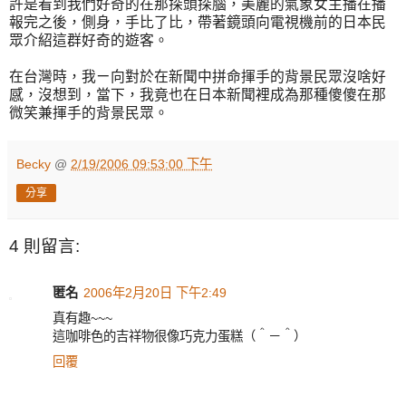
許是看到我們好奇的在那探頭探腦，美麗的氣象女主播在播
報完之後，側身，手比了比，帶著鏡頭向電視機前的日本民
眾介紹這群好奇的遊客。
在台灣時，我ㄧ向對於在新聞中拼命揮手的背景民眾沒啥好
感，沒想到，當下，我竟也在日本新聞裡成為那種傻傻在那
微笑兼揮手的背景民眾。
Becky
@
2/19/2006 09:53:00 下午
分享
4 則留言:
匿名
2006年2月20日 下午2:49
真有趣~~~
這咖啡色的吉祥物很像巧克力蛋糕（＾－＾）
回覆