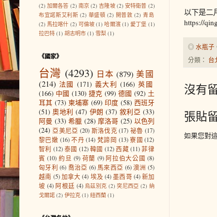
(2)
加爾各答
(2)
南京
(2)
吉隆坡
(2)
安特衛普
(2)
以下是二
布宜諾斯艾利斯
(2)
華盛頓
(2)
開普敦
(2)
青島
https://q
(2)
馬拉喀什
(2)
可倫坡
(1)
哈爾濱
(1)
愛丁堡
(1)
拉巴特
(1)
胡志明市
(1)
雪梨
(1)
◎
水瓶子
《國家》
分類：
台
台灣
(4293)
日本
(879)
美國
(214)
法國
(171)
義大利
(166)
英國
沒有留
(166)
中國
(130)
捷克
(99)
德國
(92)
土
耳其
(73)
柬埔寨
(69)
印度
(58)
西班牙
(51)
奧地利
(47)
伊朗
(37)
敘利亞
(33)
張貼
阿曼
(33)
希臘
(28)
摩洛哥
(25)
以色列
(24)
亞美尼亞
(20)
斯洛伐克
(17)
祕魯
(17)
如果您對
黎巴嫩
(16)
不丹
(14)
梵諦岡
(13)
寮國
(12)
智利
(12)
泰國
(12)
韓國
(12)
西藏
(11)
菲律
賓
(10)
約旦
(9)
荷蘭
(9)
阿拉伯大公國
(8)
匈牙利
(6)
喬治亞
(6)
馬來西亞
(6)
澳洲
(5)
越南
(5)
加拿大
(4)
埃及
(4)
墨西哥
(4)
新加
坡
(4)
阿根廷
(4)
烏茲別克
(2)
突尼西亞
(2)
納
戈爾諾
(2)
伊拉克
(1)
紐西蘭
(1)