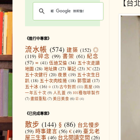
【台
《進行中專案》
流水帳
(574)
建築
(152)
◎
(119)
碎念
(99)
書架
(61)
紀念
(57)
∞
(41)
伍迪艾倫
(34)
五十次走讀
地圖
(28)
地址牌
(27)
筆記
(23)
3C
(22)
五十次健行
(20)
夜景
(19)
五十次生日
趴
(18)
五十次肉桂捲
(18)
郭雪湖
(17)
五十冰
(16)
○
(13)
古今對照
(11)
蔦屋
(10)
一年五十次
(9)
人孔蓋
(9)
101種咖啡製作
(7)
畫錯重點
(7)
美日美食
(6)
㊣
(4)
《已完成專案》
散步
(144)
§
(86)
台北慢步
(59)
時事建言
(56)
€
(49)
臺北老
屋三生事
(46)
台北閱讀空間
(26)