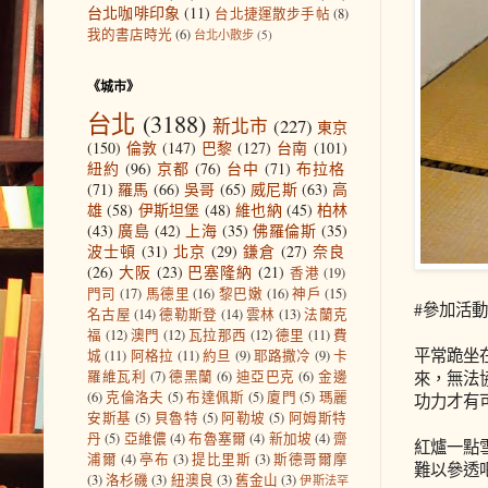
台北咖啡印象
(11)
台北捷運散步手帖
(8)
我的書店時光
(6)
台北小散步
(5)
《城市》
台北
(3188)
新北市
(227)
東京
(150)
倫敦
(147)
巴黎
(127)
台南
(101)
紐約
(96)
京都
(76)
台中
(71)
布拉格
(71)
羅馬
(66)
吳哥
(65)
威尼斯
(63)
高
雄
(58)
伊斯坦堡
(48)
維也納
(45)
柏林
(43)
廣島
(42)
上海
(35)
佛羅倫斯
(35)
波士頓
(31)
北京
(29)
鎌倉
(27)
奈良
(26)
大阪
(23)
巴塞隆納
(21)
香港
(19)
門司
(17)
馬德里
(16)
黎巴嫩
(16)
神戶
(15)
#參加活動 
名古屋
(14)
德勒斯登
(14)
雲林
(13)
法蘭克
福
(12)
澳門
(12)
瓦拉那西
(12)
德里
(11)
費
平常跪坐
城
(11)
阿格拉
(11)
約旦
(9)
耶路撒冷
(9)
卡
來，無法
羅維瓦利
(7)
德黑蘭
(6)
迪亞巴克
(6)
金邊
(6)
克倫洛夫
(5)
布達佩斯
(5)
廈門
(5)
瑪麗
功力才有
安斯基
(5)
貝魯特
(5)
阿勒坡
(5)
阿姆斯特
丹
(5)
亞維儂
(4)
布魯塞爾
(4)
新加坡
(4)
齋
紅爐一點
浦爾
(4)
亭布
(3)
提比里斯
(3)
斯德哥爾摩
難以參透
(3)
洛杉磯
(3)
紐澳良
(3)
舊金山
(3)
伊斯法罕