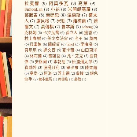
拉斐爾
(9)
阿莫多瓦
(9)
高第
(9)
SimonLan
(8)
小花
(8)
米開朗基羅
(8)
鄭勝吉
(8)
黃建忠
(8)
溫德斯
(7)
猶太
人
(7)
盧貝松
(7)
米勒
(7)
維梅爾
(7)
達
爾文
(7)
高傳棋
(7)
魯本斯
(7)
icheng
(6)
克林姆
(6)
卡拉瓦喬
(6)
孫立人
(6)
提香
(6)
村上春樹
(6)
美少女法官
(6)
老王
(6)
莫內
(6)
貝聿銘
(6)
陳綺貞
(6)
takol
(5)
李梅樹
(5)
貝尼尼
(5)
達文西
(5)
夏卡爾
(4)
山田東洋
(4)
林布蘭
(4)
雷諾瓦
(4)
凡‧艾克
(3)
劉其
偉
(3)
安格爾
(3)
李乾朗
(3)
松浦彌太郎
(3)
森鷗外
(3)
波提且利
(3)
畢沙羅
(3)
陳柔縉
(3)
塞尚
(2)
柯洛
(2)
浮士德
(2)
盧梭
(2)
銀色
快手
(2)
坂本龍馬
(1)
席德進
(1)
蔣勳
(1)