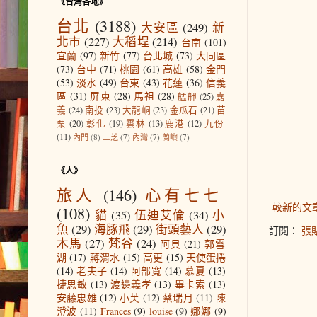
《台灣各地》
台北
(3188)
大安區
(249)
新
北市
(227)
大稻埕
(214)
台南
(101)
宜蘭
(97)
新竹
(77)
台北城
(73)
大同區
(73)
台中
(71)
桃園
(61)
高雄
(58)
金門
(53)
淡水
(49)
台東
(43)
花蓮
(36)
信義
區
(31)
屏東
(28)
馬祖
(28)
艋舺
(25)
嘉
義
(24)
南投
(23)
大龍峒
(23)
金瓜石
(21)
苗
栗
(20)
彰化
(19)
雲林
(13)
鹿港
(12)
九份
(11)
內門
(8)
三芝
(7)
內灣
(7)
蘭嶼
(7)
《人》
旅人
(146)
心有七七
較新的文
(108)
貓
(35)
伍迪艾倫
(34)
小
魚
(29)
海豚飛
(29)
街頭藝人
(29)
訂閱：
張貼
木馬
(27)
梵谷
(24)
阿貝
(21)
郭雪
湖
(17)
蔣渭水
(15)
高更
(15)
天使蛋捲
(14)
老夫子
(14)
阿部寬
(14)
慕夏
(13)
捷思敏
(13)
渡邊義孝
(13)
畢卡索
(13)
安藤忠雄
(12)
小芙
(12)
蔡瑞月
(11)
陳
澄波
(11)
Frances
(9)
louise
(9)
娜娜
(9)