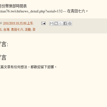
月份聚樂部時間表
ingtian76.tw/cht/news_detail.php?serial=132— 在青田七六。
@
2/01/2019 10:35:00 上午
北
,
台灣
,
青田七六
,
活動
,
茶
言:
留言
這篇文章有任何想法，都歡迎留下迴響。