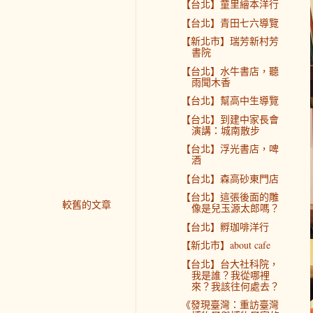
【台北】童里繪本洋行
【台北】青田七六導覽
【新北市】瑞芳新村芳
書院
【台北】水牛書店，聽
雨聞木香
【台北】幫高中生導覽
【台北】到建中家長會
演講：城南散步
【台北】浮光書店，啤
酒
【台北】森高砂東門店
【台北】這張後面的雕
較舊的文章
像是兒玉源太郎嗎？
【台北】孵珈啡洋行
【新北市】about cafe
【台北】台大社科院，
我是誰？我從哪裡
來？我該往何處去？
《發現臺灣：重訪臺灣