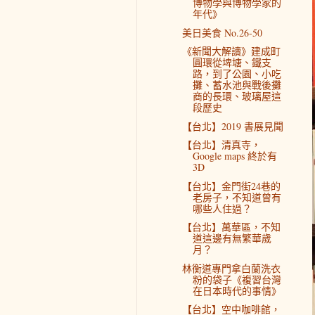
博物學與博物學家的
年代》
美日美食 No.26-50
《新聞大解讀》建成町
圓環從埤塘、鐵支
路，到了公園、小吃
攤、蓄水池與戰後攤
商的長環、玻璃屋這
段歷史
【台北】2019 書展見聞
【台北】清真寺，
Google maps 終於有
3D
【台北】金門街24巷的
老房子，不知道曾有
哪些人住過？
【台北】萬華區，不知
道這邊有無繁華歲
月？
林衡道專門拿白蘭洗衣
粉的袋子《複習台灣
在日本時代的事情》
【台北】空中咖啡館，