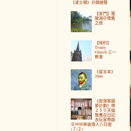
《波士頓》分類總覽
【金門】龍
陵湖＠懷舊
之旅
【紐約】
Trinity
Church 三一
教會
《留言本》
2006
《部落客圓
夢計劃》帶
２５０天倫
敦應召日記
去玩家帶路
ＢＭＷ英倫情人八日遊
(７/２)