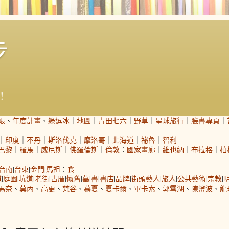
步
！
帳
、
年度計畫
、
綠逗冰
｜
地圖
｜
青田七六
｜
野草
｜
星球旅行
｜
臉書專頁
｜
｜
印度
｜
不丹
｜
斯洛伐克
｜
摩洛哥
｜
北海道
｜
祕魯
｜
智利
巴黎
｜
羅馬
｜
威尼斯
｜
佛羅倫斯
｜
倫敦
：
國家畫廊
｜
維也納
｜
布拉格
｜
柏
台南
|
台東
|
金門
|
馬祖
：
食
道
|
庭園
|
坑道
|
老街
|
古厝
|
懷舊
|
墓
|
書
|
書店
|
品牌
|
街頭藝人
|
旅人
|
公共藝術
|
宗教
|
馬奈
、
莫內
、
高更
、
梵谷
、
慕夏
、
夏卡爾
、
畢卡索
、
郭雪湖
、
陳澄波
、
龍