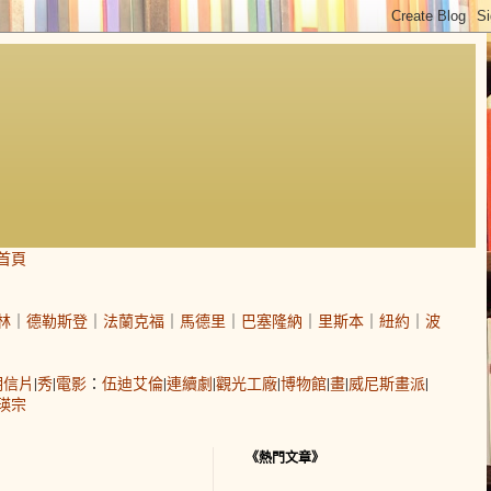
首頁
林
｜
德勒斯登
｜
法蘭克福
｜
馬德里
｜
巴塞隆納
｜
里斯本
｜
紐約
｜
波
明信片
|
秀
|
電影
：
伍迪艾倫
|
連續劇
|
觀光工廠
|
博物館
|
畫
|
威尼斯畫派
|
瑛宗
《熱門文章》