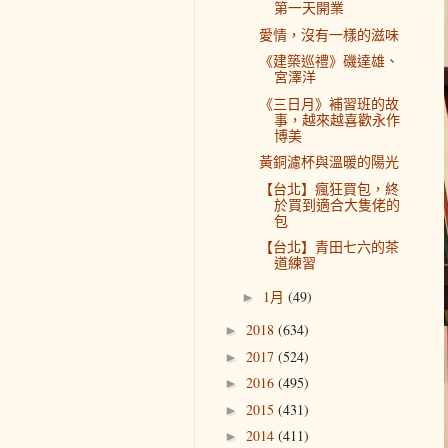
第一天開業
愛情，沒有一樣的滋味
《建築巡禮》磯達雄、
宮澤洋
《三日月》補習班的故
事，越來越喜歡永作
博美
黃銅濾杯與溫暖的陽光
【台北】瘋狂買包，終
於買到適合大隻佬的
包
【台北】青田七六的茶
道練習
1月
(49)
►
2018
(634)
►
2017
(524)
►
2016
(495)
►
2015
(431)
►
2014
(411)
►