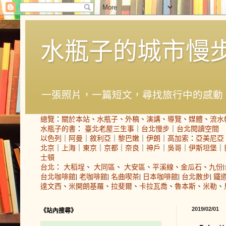
水瓶子的城市慢
一張照片，一篇短文，尋找旅行中的感動
總覽
：
關於本站
、
水瓶子
、
外稿
、
演講
、
導覽
、
媒體
、
流水
水瓶子的書
：
臺北老屋三生事
｜
台北慢步
｜
台北閱讀空間
以色列
｜
阿曼
｜
敘利亞
｜
黎巴嫩
｜
伊朗
｜
高加索
：
亞美尼亞
北京
｜
上海
｜
東京
｜
京都
｜
奈良
｜
神戶
｜
吳哥
｜
伊斯坦堡
｜
士頓
台北
：
大稻埕
、
大同區
、
大安區
、
平溪線
、
金瓜石
、
九份
|
台北咖啡館
|
老咖啡館
|
名曲喫茶
|
日本咖啡館
|
台北散步
|
鐵
達文西
、
米開朗基羅
、
拉斐爾
、
卡拉瓦喬
、
魯本斯
、
米勒
、
2019/02/01
《站內搜尋》