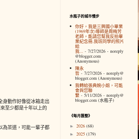
水瓶子的城市慢步
你好，我是三興國小畢業
(1969年次)導師是周梅芳
老師，能請您幫我反拍畢
業紀念冊,我班同學的照片
給
我...
- 7/27/2026
- noreply
@blogger.com
(Anonymous)
陳永
哲
- 7/27/2026
- noreply@
blogger.com (Anonymous)
我轉給張典婉小姐，可能
會與您聯
繫
- 5/11/2026
- noreply@
blogger.com (水瓶子)
全身動作好像從冰箱走出
原來至少都是十年以上的
《每月匯整》
2026
(68)
►
以為茶道，可能一輩子都
2025
(179)
►