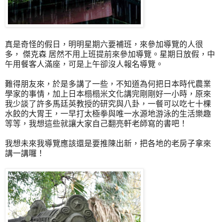
真是奇怪的假日，明明星期六要補班，來參加導覽的人很
多， 傑克森 居然不用上班提前來參加導覽。星期日放假，中
午用餐客人滿座，可是上午卻沒人報名導覽。
難得朋友來，於是多講了一些，不知道為何把日本時代農業
學家的事情，加上日本榻榻米文化講完剛剛好一小時，原來
我少談了許多馬廷英教授的研究與八卦，一餐可以吃七十棵
水餃的大胃王，一早打太極拳與唯一水源地游泳的生活樂趣
等等，我想這些就讓大家自己翻亮軒老師寫的書吧！
我想未來我導覽應該還是要推陳出新，把各地的老房子拿來
講一講囉！