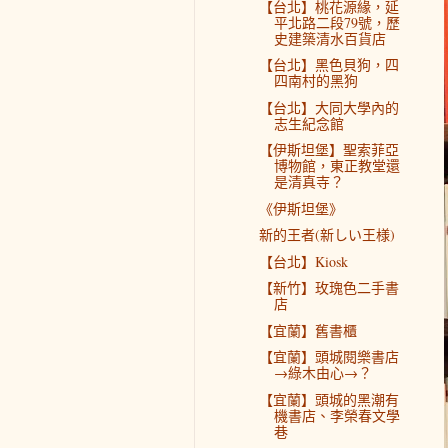
【台北】桃花源緣，延
平北路二段79號，歷
史建築清水百貨店
【台北】黑色貝狗，四
四南村的黑狗
【台北】大同大學內的
志生紀念館
【伊斯坦堡】聖索菲亞
博物館，東正教堂還
是清真寺？
《伊斯坦堡》
新的王者(新しい王様)
【台北】Kiosk
【新竹】玫瑰色二手書
店
【宜蘭】舊書櫃
【宜蘭】頭城閱樂書店
→綠木由心→？
【宜蘭】頭城的黑潮有
機書店、李榮春文學
巷