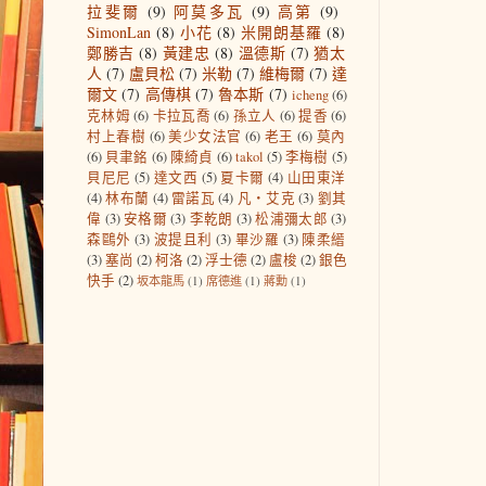
拉斐爾
(9)
阿莫多瓦
(9)
高第
(9)
SimonLan
(8)
小花
(8)
米開朗基羅
(8)
鄭勝吉
(8)
黃建忠
(8)
溫德斯
(7)
猶太
人
(7)
盧貝松
(7)
米勒
(7)
維梅爾
(7)
達
爾文
(7)
高傳棋
(7)
魯本斯
(7)
icheng
(6)
克林姆
(6)
卡拉瓦喬
(6)
孫立人
(6)
提香
(6)
村上春樹
(6)
美少女法官
(6)
老王
(6)
莫內
(6)
貝聿銘
(6)
陳綺貞
(6)
takol
(5)
李梅樹
(5)
貝尼尼
(5)
達文西
(5)
夏卡爾
(4)
山田東洋
(4)
林布蘭
(4)
雷諾瓦
(4)
凡‧艾克
(3)
劉其
偉
(3)
安格爾
(3)
李乾朗
(3)
松浦彌太郎
(3)
森鷗外
(3)
波提且利
(3)
畢沙羅
(3)
陳柔縉
(3)
塞尚
(2)
柯洛
(2)
浮士德
(2)
盧梭
(2)
銀色
快手
(2)
坂本龍馬
(1)
席德進
(1)
蔣勳
(1)