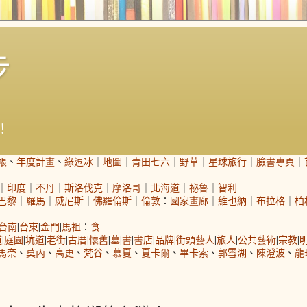
步
！
帳
、
年度計畫
、
綠逗冰
｜
地圖
｜
青田七六
｜
野草
｜
星球旅行
｜
臉書專頁
｜
｜
印度
｜
不丹
｜
斯洛伐克
｜
摩洛哥
｜
北海道
｜
祕魯
｜
智利
巴黎
｜
羅馬
｜
威尼斯
｜
佛羅倫斯
｜
倫敦
：
國家畫廊
｜
維也納
｜
布拉格
｜
柏
台南
|
台東
|
金門
|
馬祖
：
食
道
|
庭園
|
坑道
|
老街
|
古厝
|
懷舊
|
墓
|
書
|
書店
|
品牌
|
街頭藝人
|
旅人
|
公共藝術
|
宗教
|
馬奈
、
莫內
、
高更
、
梵谷
、
慕夏
、
夏卡爾
、
畢卡索
、
郭雪湖
、
陳澄波
、
龍