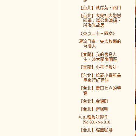
【台北】貳房苑，路口
【台北】大安社大戀戀
四季：瑠公圳演講，
殷海光故居
《東京二十三區女》
漂流日本，失去故鄉的
台灣人
【宜蘭】我的書寫人
生，淡大蘭陽園區
【宜蘭】小花徑咖啡
【台北】松菸小賣所品
墨良行紅豆餅
【台北】青田七六的導
覽
【台北】金錦町
【台北】孵咖啡
#101種咖啡製作
No.001-No.010
【台北】貓圖咖啡