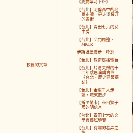
《我要準時下班》
【台北】明倫高中的地
景走讀，是走溫羅汀
的書街
【台北】青田七六的女
中房
【台北】北門周邊，
MKCR
伊斯坦堡慢步：呼愁
【台北】教育廣播電台
較舊的文章
【台北】片倉夫婦的十
二年感恩演講會與
《台北‧歷史建築探
訪》
【台北】金車千人走
讀，城東散步
【斯里蘭卡】來自獅子
國的明信片
【台北】青田七六的文
學資優班導覽
【台北】有趣的巷弄之
旅