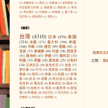
(2)
加爾各答
(2)
南京
(2)
吉隆坡
(2)
安特衛普
(2)
布宜諾斯艾利斯
(2)
華盛頓
(2)
開普敦
(2)
青島
(2)
馬拉喀什
(2)
可倫坡
(1)
哈爾濱
(1)
愛丁堡
(1)
拉巴特
(1)
胡志明市
(1)
雪梨
(1)
《國家》
台灣
(4310)
日本
(879)
美國
(214)
法國
(171)
義大利
(166)
英國
(166)
中國
(130)
捷克
(99)
德國
(92)
土
耳其
(73)
柬埔寨
(69)
印度
(58)
西班牙
較新的文
(51)
奧地利
(47)
伊朗
(37)
敘利亞
(33)
阿曼
(33)
希臘
(28)
摩洛哥
(25)
以色列
訂閱：
張貼
(24)
亞美尼亞
(20)
斯洛伐克
(17)
祕魯
(17)
黎巴嫩
(16)
不丹
(14)
梵諦岡
(13)
韓國
(13)
寮國
(12)
智利
(12)
泰國
(12)
西藏
(11)
菲律
賓
(10)
約旦
(9)
荷蘭
(9)
阿拉伯大公國
(8)
匈牙利
(6)
喬治亞
(6)
馬來西亞
(6)
澳洲
(5)
越南
(5)
加拿大
(4)
埃及
(4)
墨西哥
(4)
新加
坡
(4)
阿根廷
(4)
烏茲別克
(2)
突尼西亞
(2)
納
戈爾諾
(2)
伊拉克
(1)
紐西蘭
(1)