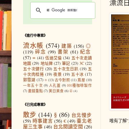
漂流
《進行中專案》
流水帳
(574)
建築
(156)
◎
(119)
碎念
(99)
書架
(61)
紀念
(57)
∞
(41)
伍迪艾倫
(34)
五十次走讀
地圖
(29)
地址牌
(27)
筆記
(23)
3C
(22)
五十次健行
(20)
五十次生日趴
(19)
五
十次肉桂捲
(19)
夜景
(19)
五十冰
(17)
郭雪湖
(17)
○
(13)
古今對照
(11)
蔦屋
(10)
一年五十次
(9)
人孔蓋
(9)
101種咖啡製作
(7)
畫錯重點
(7)
美日美食
(6)
㊣
(4)
《已完成專案》
散步
(144)
§
(86)
台北慢步
(59)
時事建言
(56)
€
(49)
臺北老
唯有了解
屋三生事
(46)
台北閱讀空間
(26)