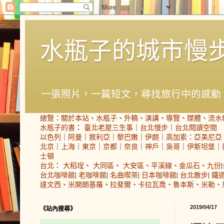
水瓶子的城市慢
一張照片，一篇短文，尋找旅行中的感動
總覽
：
關於本站
、
水瓶子
、
外稿
、
演講
、
導覽
、
媒體
、
流水
水瓶子的書
：
臺北老屋三生事
｜
台北慢步
｜
台北閱讀空間
以色列
｜
阿曼
｜
敘利亞
｜
黎巴嫩
｜
伊朗
｜
高加索
：
亞美尼亞
北京
｜
上海
｜
東京
｜
京都
｜
奈良
｜
神戶
｜
吳哥
｜
伊斯坦堡
｜
士頓
台北
：
大稻埕
、
大同區
、
大安區
、
平溪線
、
金瓜石
、
九份
|
台北咖啡館
|
老咖啡館
|
名曲喫茶
|
日本咖啡館
|
台北散步
|
鐵
達文西
、
米開朗基羅
、
拉斐爾
、
卡拉瓦喬
、
魯本斯
、
米勒
、
2019/04/17
《站內搜尋》