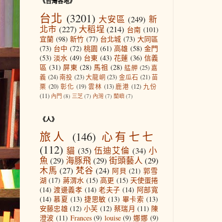
《台灣各地》
台北
(3201)
大安區
(249)
新
北市
(227)
大稻埕
(214)
台南
(101)
宜蘭
(98)
新竹
(77)
台北城
(73)
大同區
(73)
台中
(72)
桃園
(61)
高雄
(58)
金門
(53)
淡水
(49)
台東
(43)
花蓮
(36)
信義
區
(31)
屏東
(28)
馬祖
(28)
艋舺
(25)
嘉
義
(24)
南投
(23)
大龍峒
(23)
金瓜石
(21)
苗
栗
(20)
彰化
(19)
雲林
(13)
鹿港
(12)
九份
(11)
內門
(8)
三芝
(7)
內灣
(7)
蘭嶼
(7)
《人》
旅人
(146)
心有七七
(112)
貓
(35)
伍迪艾倫
(34)
小
魚
(29)
海豚飛
(29)
街頭藝人
(29)
木馬
(27)
梵谷
(24)
阿貝
(21)
郭雪
湖
(17)
蔣渭水
(15)
高更
(15)
天使蛋捲
(14)
渡邊義孝
(14)
老夫子
(14)
阿部寬
(14)
慕夏
(13)
捷思敏
(13)
畢卡索
(13)
安藤忠雄
(12)
小芙
(12)
蔡瑞月
(11)
陳
澄波
(11)
Frances
(9)
louise
(9)
娜娜
(9)