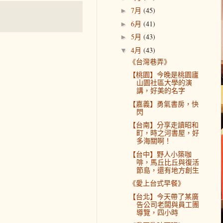
7月
(45)
►
6月
(41)
►
5月
(43)
►
4月
(43)
▼
《台灣巷弄》
【桃園】今晚是桃園廬
山園社區大學的演
講，好美的名字
【嘉義】勇氣書房，快
閃
【台南】分享走讀昭和
町，時之河書屋，好
多海關啊！
【台中】野人小築咖
啡，馬丘比丘與復活
節島，還有地方創生
《愛上台式早餐》
【台北】今天帶了某廣
告公司老闆與員工團
導覽，四小時