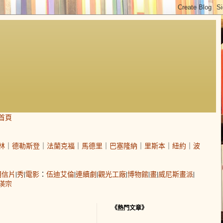
首頁
林
｜
德勒斯登
｜
法蘭克福
｜
馬德里
｜
巴塞隆納
｜
里斯本
｜
紐約
｜
波
明信片
|
秀
|
電影
：
伍迪艾倫
|
連續劇
|
觀光工廠
|
博物館
|
畫
|
威尼斯畫派
|
瑛宗
《熱門文章》