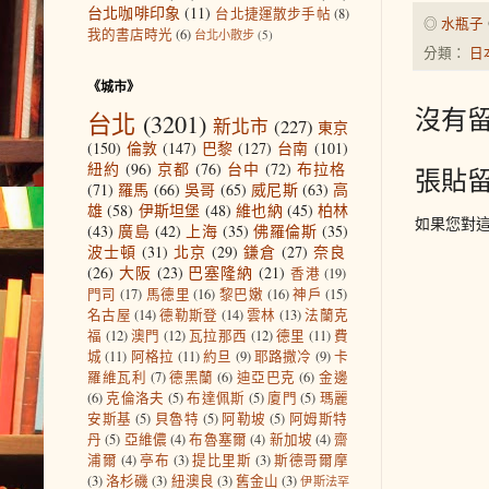
台北咖啡印象
(11)
台北捷運散步手帖
(8)
◎
水瓶子
我的書店時光
(6)
台北小散步
(5)
分類：
日
《城市》
沒有留
台北
(3201)
新北市
(227)
東京
(150)
倫敦
(147)
巴黎
(127)
台南
(101)
紐約
(96)
京都
(76)
台中
(72)
布拉格
張貼
(71)
羅馬
(66)
吳哥
(65)
威尼斯
(63)
高
雄
(58)
伊斯坦堡
(48)
維也納
(45)
柏林
如果您對
(43)
廣島
(42)
上海
(35)
佛羅倫斯
(35)
波士頓
(31)
北京
(29)
鎌倉
(27)
奈良
(26)
大阪
(23)
巴塞隆納
(21)
香港
(19)
門司
(17)
馬德里
(16)
黎巴嫩
(16)
神戶
(15)
名古屋
(14)
德勒斯登
(14)
雲林
(13)
法蘭克
福
(12)
澳門
(12)
瓦拉那西
(12)
德里
(11)
費
城
(11)
阿格拉
(11)
約旦
(9)
耶路撒冷
(9)
卡
羅維瓦利
(7)
德黑蘭
(6)
迪亞巴克
(6)
金邊
(6)
克倫洛夫
(5)
布達佩斯
(5)
廈門
(5)
瑪麗
安斯基
(5)
貝魯特
(5)
阿勒坡
(5)
阿姆斯特
丹
(5)
亞維儂
(4)
布魯塞爾
(4)
新加坡
(4)
齋
浦爾
(4)
亭布
(3)
提比里斯
(3)
斯德哥爾摩
(3)
洛杉磯
(3)
紐澳良
(3)
舊金山
(3)
伊斯法罕