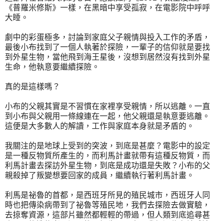
《普羅米修斯》一樣，在黑暗中享受孤寂，在電影院中呼呼
大睡。
劇中的彩蛋極多，討論到家庭父子親情與投入工作的矛盾，
最後小布找到了一個人執著於探險，一輩子的信仰就是要找
到外星生物，當他飛到海王星後，沒想到居然沒有找到外星
生命，他執意要繼續探險。
真的是這樣嗎？
小布的父親其實是不習慣在家裡享受親情，所以逃離。一直
到小布與父親用一條線連在一起，他父親還是執意要逃離。
這便是大多數人的解讀，工作與家庭本身就是矛盾的。
我關注的是地球上受到的突波，到底是甚麼？電影中的設定
是一種反物質所產生的，而利馬計畫就帶有這種反物質，而
利馬計畫去探訪外星生物，到底是成功還是失敗？小布的父
親殺掉了叛變想要回家的成員，繼續執行著利馬計畫。
利馬是祕魯的首都，是西班牙所見的殖民城市，西班牙人同
時也把傳染病帶到了祕魯等殖民地，我們去探險去做實驗，
去掠奪資源，這部片雖然都輕輕的帶過，但人類到底追尋甚