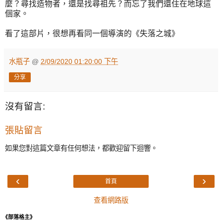
麼？尋找造物者，還是找尋祖先？而忘了我們還住在地球這
個家。
看了這部片，很想再看同一個導演的《失落之城》
水瓶子
@
2/09/2020 01:20:00 下午
分享
沒有留言:
張貼留言
如果您對這篇文章有任何想法，都歡迎留下迴響。
‹
›
首頁
查看網路版
《部落格主》