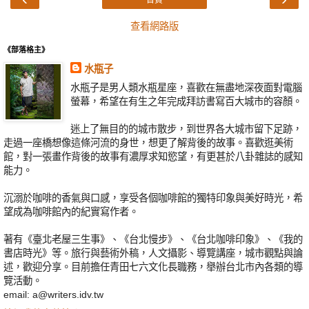
首頁
查看網路版
《部落格主》
水瓶子
水瓶子是男人類水瓶星座，喜歡在無盡地深夜面對電腦
螢幕，希望在有生之年完成拜訪書寫百大城市的容顏。
迷上了無目的的城市散步，到世界各大城市留下足跡，
走過一座橋想像這條河流的身世，想更了解背後的故事。喜歡逛美術
館，對一張畫作背後的故事有濃厚求知慾望，有更甚於八卦雜誌的感知
能力。
沉溺於咖啡的香氣與口感，享受各個咖啡館的獨特印象與美好時光，希
望成為咖啡館內的紀實寫作者。
著有《臺北老屋三生事》、《台北慢步》、《台北咖啡印象》、《我的
書店時光》等。旅行與藝術外稿，人文攝影、導覽講座，城市觀點與論
述，歡迎分享。目前擔任青田七六文化長職務，舉辦台北市內各類的導
覽活動。
email: a@writers.idv.tw