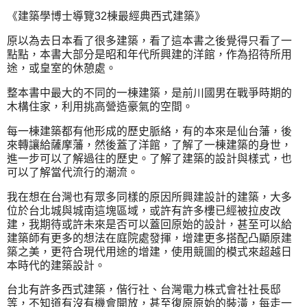
《建築學博士導覽32棟最經典西式建築》
原以為去日本看了很多建築，看了這本書之後覺得只看了一
點點，本書大部分是昭和年代所興建的洋館，作為招待所用
途，或皇室的休憩處。
整本書中最大的不同的一棟建築，是前川國男在戰爭時期的
木構住家，利用挑高營造豪氣的空間。
每一棟建築都有他形成的歷史脈絡，有的本來是仙台藩，後
來轉讓給薩摩藩，然後蓋了洋館，了解了一棟建築的身世，
進一步可以了解過往的歷史。了解了建築的設計與樣式，也
可以了解當代流行的潮流。
我在想在台灣也有眾多同樣的原因所興建設計的建築，大多
位於台北城與城南這塊區域，或許有許多樓已經被拉皮改
建，我期待或許未來是否可以蓋回原始的設計，甚至可以給
建築師有更多的想法在庭院處發揮，增建更多搭配凸顯原建
築之美，更符合現代用途的增建，使用競圖的模式來超越日
本時代的建築設計。
台北有許多西式建築，偕行社、台灣電力株式會社社長邸
等，不知道有沒有機會開放，甚至復原原始的裝潢，每走一