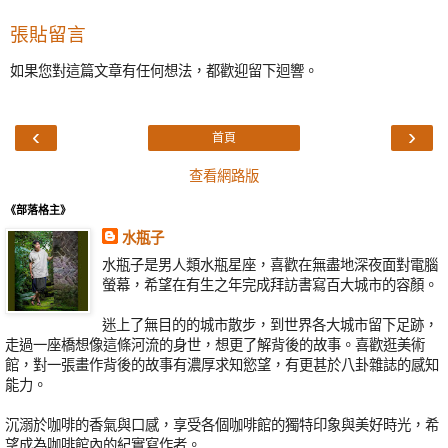
張貼留言
如果您對這篇文章有任何想法，都歡迎留下迴響。
‹
›
首頁
查看網路版
《部落格主》
水瓶子
水瓶子是男人類水瓶星座，喜歡在無盡地深夜面對電腦
螢幕，希望在有生之年完成拜訪書寫百大城市的容顏。
迷上了無目的的城市散步，到世界各大城市留下足跡，
走過一座橋想像這條河流的身世，想更了解背後的故事。喜歡逛美術
館，對一張畫作背後的故事有濃厚求知慾望，有更甚於八卦雜誌的感知
能力。
沉溺於咖啡的香氣與口感，享受各個咖啡館的獨特印象與美好時光，希
望成為咖啡館內的紀實寫作者。