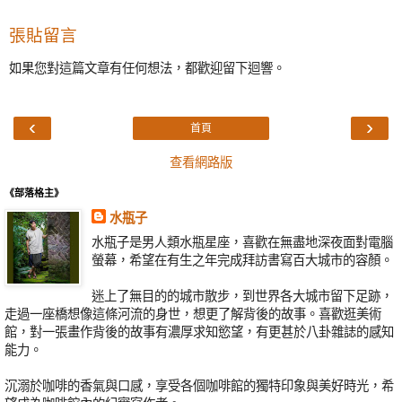
張貼留言
如果您對這篇文章有任何想法，都歡迎留下迴響。
‹
›
首頁
查看網路版
《部落格主》
水瓶子
水瓶子是男人類水瓶星座，喜歡在無盡地深夜面對電腦
螢幕，希望在有生之年完成拜訪書寫百大城市的容顏。
迷上了無目的的城市散步，到世界各大城市留下足跡，
走過一座橋想像這條河流的身世，想更了解背後的故事。喜歡逛美術
館，對一張畫作背後的故事有濃厚求知慾望，有更甚於八卦雜誌的感知
能力。
沉溺於咖啡的香氣與口感，享受各個咖啡館的獨特印象與美好時光，希