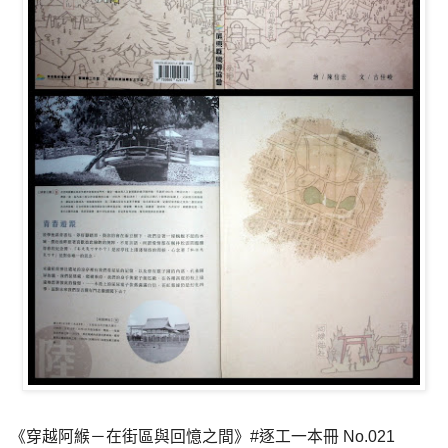
《穿越阿緱－在街區與回憶之間》#逐工一本冊 No.021