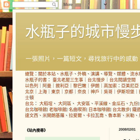
水瓶子的城市慢
一張照片，一篇短文，尋找旅行中的感動
總覽
：
關於本站
、
水瓶子
、
外稿
、
演講
、
導覽
、
媒體
、
流水
水瓶子的書
：
臺北老屋三生事
｜
台北慢步
｜
台北閱讀空間
以色列
｜
阿曼
｜
敘利亞
｜
黎巴嫩
｜
伊朗
｜
高加索
：
亞美尼亞
北京
｜
上海
｜
東京
｜
京都
｜
奈良
｜
神戶
｜
吳哥
｜
伊斯坦堡
｜
士頓
台北
：
大稻埕
、
大同區
、
大安區
、
平溪線
、
金瓜石
、
九份
|
台北咖啡館
|
老咖啡館
|
名曲喫茶
|
日本咖啡館
|
台北散步
|
鐵
達文西
、
米開朗基羅
、
拉斐爾
、
卡拉瓦喬
、
魯本斯
、
米勒
、
2008/02/01
《站內搜尋》