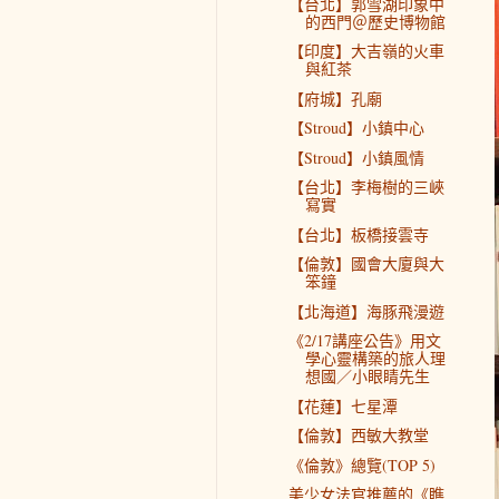
【台北】郭雪湖印象中
的西門＠歷史博物館
【印度】大吉嶺的火車
與紅茶
【府城】孔廟
【Stroud】小鎮中心
【Stroud】小鎮風情
【台北】李梅樹的三峽
寫實
【台北】板橋接雲寺
【倫敦】國會大廈與大
笨鐘
【北海道】海豚飛漫遊
《2/17講座公告》用文
學心靈構築的旅人理
想國／小眼睛先生
【花蓮】七星潭
【倫敦】西敏大教堂
《倫敦》總覽(TOP 5)
美少女法官推薦的《瞧