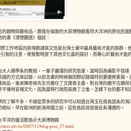
民的器物與藝術品，跟我在倫敦的大英博物館看到大洋洲的原住民圖
他的書《澄懷觀道》描述：
田野工作地區的排灣群諸族又恰是台灣土著中最具藝術才能的族群，
吸引我的注意，使我暫時放下其他文化面的探討，而專心於藝術才能
台大人類學系的教授，一輩子嚴謹的研究態度，當時因為攝影不發達
素描的方式來記錄，以前念書的時候做田野記錄還特別要選修素描，
藝術品。後來陳奇祿先生也擔任了文建會主委，對台灣的廟宇古蹟保
許不懂地官場文化，因為當時行政院長換了之後，怎樣下台的都不知
學的了解不多，不過從眾多的研究中可以知道台灣玉在南島語系的海
的相似，早在歐洲的航海帝國之前，這些島民就是彼此有溝通的。
太平洋的復活節島＠大英博物館
.writers.idv.tw/2007/11/blog-post_27.html