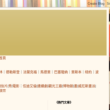
首頁
林
｜
德勒斯登
｜
法蘭克福
｜
馬德里
｜
巴塞隆納
｜
里斯本
｜
紐約
｜
波
明信片
|
秀
|
電影
：
伍迪艾倫
|
連續劇
|
觀光工廠
|
博物館
|
畫
|
威尼斯畫派
|
瑛宗
《熱門文章》