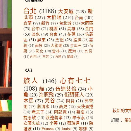
《台灣各地》
台北
(3188)
大安區
(249)
新
北市
(227)
大稻埕
(214)
台南
(101)
宜蘭
(97)
新竹
(77)
台北城
(73)
大同區
(73)
台中
(71)
桃園
(61)
高雄
(58)
金門
(53)
淡水
(49)
台東
(43)
花蓮
(36)
信義
區
(31)
屏東
(28)
馬祖
(28)
艋舺
(25)
嘉
義
(24)
南投
(23)
大龍峒
(23)
金瓜石
(21)
苗
栗
(20)
彰化
(19)
雲林
(13)
鹿港
(12)
九份
(11)
內門
(8)
三芝
(7)
內灣
(7)
蘭嶼
(7)
《人》
旅人
(146)
心有七七
(108)
貓
(35)
伍迪艾倫
(34)
小
魚
(29)
海豚飛
(29)
街頭藝人
(29)
木馬
(27)
梵谷
(24)
阿貝
(21)
郭雪
湖
(17)
蔣渭水
(15)
高更
(15)
天使蛋捲
較新的文
(14)
老夫子
(14)
阿部寬
(14)
慕夏
(13)
捷思敏
(13)
渡邊義孝
(13)
畢卡索
(13)
訂閱：
張貼
安藤忠雄
(12)
小芙
(12)
蔡瑞月
(11)
陳
澄波
(11)
Frances
(9)
louise
(9)
娜娜
(9)