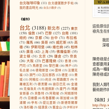
台北咖啡印象
(11)
台北捷運散步手帖
(8)
我的書店時光
(6)
台北小散步
(5)
《城市》
這些原住
台北
(3188)
新北市
(227)
東京
祿先生在
(150)
倫敦
(147)
巴黎
(127)
台南
(101)
紐約
(96)
京都
(76)
台中
(71)
布拉格
我
(71)
羅馬
(66)
吳哥
(65)
威尼斯
(63)
高
深
雄
(58)
伊斯坦堡
(48)
維也納
(45)
柏林
(43)
廣島
(42)
上海
(35)
佛羅倫斯
(35)
波士頓
(31)
北京
(29)
鎌倉
(27)
奈良
陳奇祿是
(26)
大阪
(23)
巴塞隆納
(21)
香港
(19)
查都要用
門司
(17)
馬德里
(16)
黎巴嫩
(16)
神戶
(15)
成為一種
名古屋
(14)
德勒斯登
(14)
雲林
(13)
法蘭克
陳奇祿或
福
(12)
澳門
(12)
瓦拉那西
(12)
德里
(11)
費
城
(11)
阿格拉
(11)
約旦
(9)
耶路撒冷
(9)
卡
羅維瓦利
(7)
德黑蘭
(6)
迪亞巴克
(6)
金邊
我對人類
(6)
克倫洛夫
(5)
布達佩斯
(5)
廈門
(5)
瑪麗
藝術創作
安斯基
(5)
貝魯特
(5)
阿勒坡
(5)
阿姆斯特
丹
(5)
亞維儂
(4)
布魯塞爾
(4)
新加坡
(4)
齋
【倫敦】
浦爾
(4)
亭布
(3)
提比里斯
(3)
斯德哥爾摩
http://trip
(3)
洛杉磯
(3)
紐澳良
(3)
舊金山
(3)
伊斯法罕