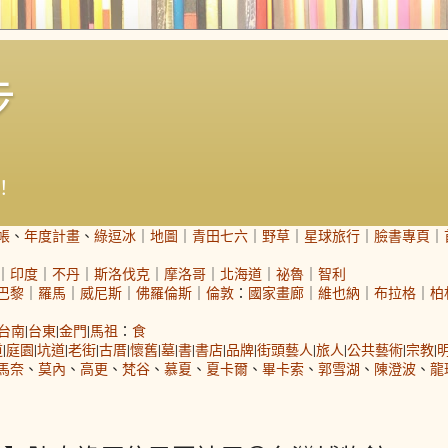
步
！
帳
、
年度計畫
、
綠逗冰
｜
地圖
｜
青田七六
｜
野草
｜
星球旅行
｜
臉書專頁
｜
｜
印度
｜
不丹
｜
斯洛伐克
｜
摩洛哥
｜
北海道
｜
祕魯
｜
智利
巴黎
｜
羅馬
｜
威尼斯
｜
佛羅倫斯
｜
倫敦
：
國家畫廊
｜
維也納
｜
布拉格
｜
柏
台南
|
台東
|
金門
|
馬祖
：
食
道
|
庭園
|
坑道
|
老街
|
古厝
|
懷舊
|
墓
|
書
|
書店
|
品牌
|
街頭藝人
|
旅人
|
公共藝術
|
宗教
|
馬奈
、
莫內
、
高更
、
梵谷
、
慕夏
、
夏卡爾
、
畢卡索
、
郭雪湖
、
陳澄波
、
龍