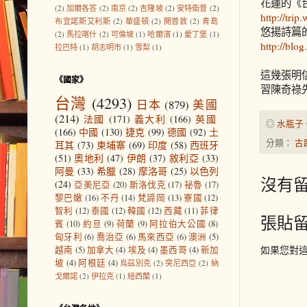
花蓮的《
(2)
加爾各答
(2)
南京
(2)
吉隆坡
(2)
安特衛普
(2)
http://tri
布宜諾斯艾利斯
(2)
華盛頓
(2)
開普敦
(2)
青島
悠揚詩篇
(2)
馬拉喀什
(2)
可倫坡
(1)
哈爾濱
(1)
愛丁堡
(1)
http://blo
拉巴特
(1)
胡志明市
(1)
雪梨
(1)
這幾張明
《國家》
習陳奇祿
台灣
(4293)
日本
(879)
美國
(214)
法國
(171)
義大利
(166)
英國
◎
水瓶子
(166)
中國
(130)
捷克
(99)
德國
(92)
土
分類：
古
耳其
(73)
柬埔寨
(69)
印度
(58)
西班牙
(51)
奧地利
(47)
伊朗
(37)
敘利亞
(33)
阿曼
(33)
希臘
(28)
摩洛哥
(25)
以色列
沒有留
(24)
亞美尼亞
(20)
斯洛伐克
(17)
祕魯
(17)
黎巴嫩
(16)
不丹
(14)
梵諦岡
(13)
寮國
(12)
智利
(12)
泰國
(12)
韓國
(12)
西藏
(11)
菲律
張貼
賓
(10)
約旦
(9)
荷蘭
(9)
阿拉伯大公國
(8)
匈牙利
(6)
喬治亞
(6)
馬來西亞
(6)
澳洲
(5)
如果您對
越南
(5)
加拿大
(4)
埃及
(4)
墨西哥
(4)
新加
坡
(4)
阿根廷
(4)
烏茲別克
(2)
突尼西亞
(2)
納
戈爾諾
(2)
伊拉克
(1)
紐西蘭
(1)