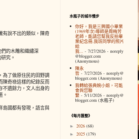
水瓶子的城市慢步
你好，我是三興國小畢業
(1969年次)導師是周梅芳
騰有說不出的類似，陳奇
老師，能請您幫我反拍畢
業紀念冊,我班同學的照片
給
他們的木雕和織繡深
我...
- 7/27/2026
- noreply
@blogger.com
的研究。
(Anonymous)
陳永
哲
- 7/27/2026
- noreply@
，為了做原住民的田野調
blogger.com (Anonymous)
而陳奇祿這樣的紀錄反而
我轉給張典婉小姐，可能
存不遺餘力，文人出身的
會與您聯
道。
繫
- 5/11/2026
- noreply@
blogger.com (水瓶子)
洋島國都有發現，語言與
《每月匯整》
2026
(68)
►
2025
(179)
►