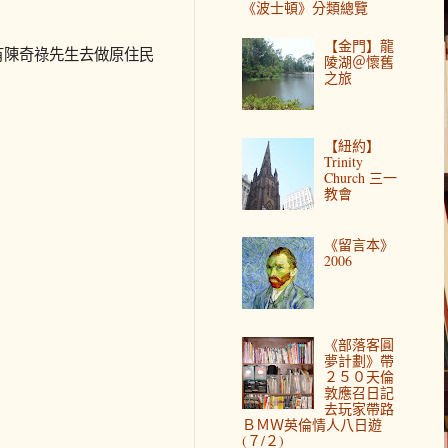
《波士頓》分類總覽
【金門】龍
片，有陳奇祿先生去做原住民
陵湖＠懷舊
之旅
【紐約】
Trinity
Church 三一
教會
《留言本》
2006
《部落客圓
夢計劃》帶
２５０天倫
敦應召日記
去玩家帶路
ＢＭＷ英倫情人八日遊
(７/２)