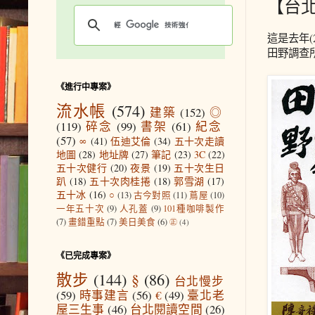
【台
這是去年(
田野調查
《進行中專案》
流水帳
(574)
建築
(152)
◎
(119)
碎念
(99)
書架
(61)
紀念
(57)
∞
(41)
伍迪艾倫
(34)
五十次走讀
地圖
(28)
地址牌
(27)
筆記
(23)
3C
(22)
五十次健行
(20)
夜景
(19)
五十次生日
趴
(18)
五十次肉桂捲
(18)
郭雪湖
(17)
五十冰
(16)
○
(13)
古今對照
(11)
蔦屋
(10)
一年五十次
(9)
人孔蓋
(9)
101種咖啡製作
(7)
畫錯重點
(7)
美日美食
(6)
㊣
(4)
《已完成專案》
散步
(144)
§
(86)
台北慢步
(59)
時事建言
(56)
€
(49)
臺北老
屋三生事
(46)
台北閱讀空間
(26)