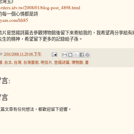
台灣玉》
p.writers.idv.tw/2008/01/blog-post_4898.html
的每一個心情都是詩
g.yam.com/lili85
信片是悠揚詩篇去參觀博物館後留下來寄給我的，我希望再分享給有
先生的精神，希望留下更多的記錄給子孫。
@
2/01/2008 11:29:00 下午
蹟
,
台北
,
台灣
,
台灣藝術
,
明信片
,
悠揚詩篇
,
博物館
,
畫
言:
留言
這篇文章有任何想法，都歡迎留下迴響。