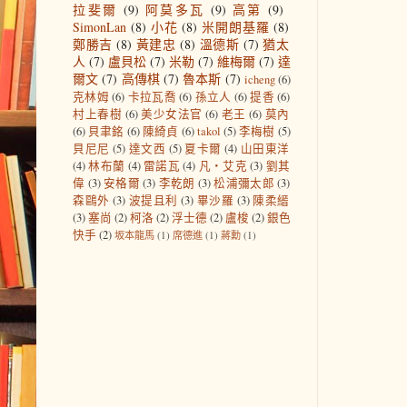
拉斐爾
(9)
阿莫多瓦
(9)
高第
(9)
SimonLan
(8)
小花
(8)
米開朗基羅
(8)
鄭勝吉
(8)
黃建忠
(8)
溫德斯
(7)
猶太
人
(7)
盧貝松
(7)
米勒
(7)
維梅爾
(7)
達
爾文
(7)
高傳棋
(7)
魯本斯
(7)
icheng
(6)
克林姆
(6)
卡拉瓦喬
(6)
孫立人
(6)
提香
(6)
村上春樹
(6)
美少女法官
(6)
老王
(6)
莫內
(6)
貝聿銘
(6)
陳綺貞
(6)
takol
(5)
李梅樹
(5)
貝尼尼
(5)
達文西
(5)
夏卡爾
(4)
山田東洋
(4)
林布蘭
(4)
雷諾瓦
(4)
凡‧艾克
(3)
劉其
偉
(3)
安格爾
(3)
李乾朗
(3)
松浦彌太郎
(3)
森鷗外
(3)
波提且利
(3)
畢沙羅
(3)
陳柔縉
(3)
塞尚
(2)
柯洛
(2)
浮士德
(2)
盧梭
(2)
銀色
快手
(2)
坂本龍馬
(1)
席德進
(1)
蔣勳
(1)