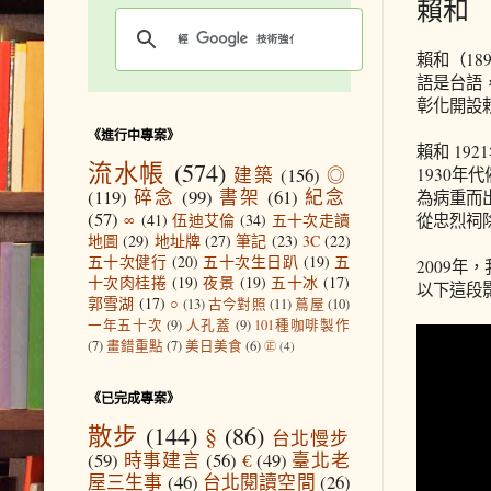
賴和
賴和（18
語是台語
彰化開設
《進行中專案》
賴和 1
流水帳
(574)
建築
(156)
◎
1930
(119)
碎念
(99)
書架
(61)
紀念
為病重而
(57)
從忠烈祠
∞
(41)
伍迪艾倫
(34)
五十次走讀
地圖
(29)
地址牌
(27)
筆記
(23)
3C
(22)
五十次健行
(20)
五十次生日趴
(19)
五
2009
十次肉桂捲
(19)
夜景
(19)
五十冰
(17)
以下這段
郭雪湖
(17)
○
(13)
古今對照
(11)
蔦屋
(10)
一年五十次
(9)
人孔蓋
(9)
101種咖啡製作
(7)
畫錯重點
(7)
美日美食
(6)
㊣
(4)
《已完成專案》
散步
(144)
§
(86)
台北慢步
(59)
時事建言
(56)
€
(49)
臺北老
屋三生事
(46)
台北閱讀空間
(26)