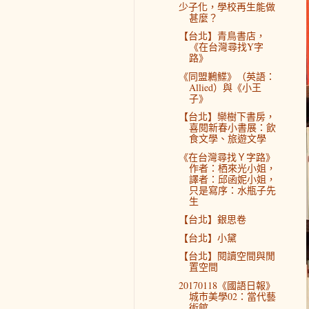
少子化，學校再生能做
甚麼？
【台北】青鳥書店，
《在台灣尋找Y字
路》
《同盟鶼鰈》（英語：
Allied）與《小王
子》
【台北】欒樹下書房，
喜閱新春小書展：飲
食文學、旅遊文學
《在台灣尋找Ｙ字路》
作者：栖來光小姐，
譯者：邱函妮小姐，
只是寫序：水瓶子先
生
【台北】銀思卷
【台北】小黛
【台北】閱讀空間與閒
置空間
20170118《國語日報》
城市美學02：當代藝
術館