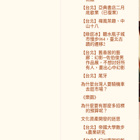
【台北】亞典書店二月
底歇業（已復業）
【台北】禪風茶趣、中
山十八
【綠逗冰】聽水瓶子城
市慢步064，臺北古
蹟的遷移2
【台北】舊香居的藝
廊：幻影─佐伯俊男
作品展，不想討好所
有人，畫出心中幻影
【台北】尾牙
為什麼台灣人要騎機車
去逛市場？
《樂園》
為什麼要有那麼多招標
的預算呢？
文化資產開發的迷思
【台北】帝國大學散步
x農業研究