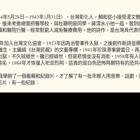
94年5月28日－1943年1月31日），台灣彰化人，賴和從小接受漢
，後來考進總督府醫學校，與杜聰明是同學，蔣渭水小他一屆。曾到
賴和醫院行醫，經常對窮人減免醫療費用。他的詩作，是台灣具代表
921年加入台灣文化協會，1923年因為治警事件入獄，之後創作新詩
年代催生、主編過《台灣民報》的文藝專欄，1941年珍珠港事變當日，
出獄，不久就過世。雖已經過世，但是悲情並沒有消逝，1958年有
除名，1984年才恢復入祀忠烈祠，這真的是白色恐怖時期特有的恐共
年，我舉辦了一個看賴和紀錄片，才了解了有一批年輕人用音樂、話劇
影片，有一些紀錄：