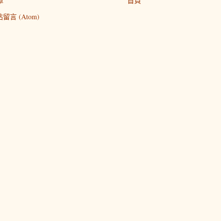
章
首頁
留言 (Atom)