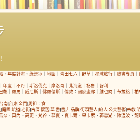
步
！
帳
、
年度計畫
、
綠逗冰
｜
地圖
｜
青田七六
｜
野草
｜
星球旅行
｜
臉書專頁
｜
｜
印度
｜
不丹
｜
斯洛伐克
｜
摩洛哥
｜
北海道
｜
祕魯
｜
智利
巴黎
｜
羅馬
｜
威尼斯
｜
佛羅倫斯
｜
倫敦
：
國家畫廊
｜
維也納
｜
布拉格
｜
柏
台南
|
台東
|
金門
|
馬祖
：
食
道
|
庭園
|
坑道
|
老街
|
古厝
|
懷舊
|
墓
|
書
|
書店
|
品牌
|
街頭藝人
|
旅人
|
公共藝術
|
宗教
|
馬奈
、
莫內
、
高更
、
梵谷
、
慕夏
、
夏卡爾
、
畢卡索
、
郭雪湖
、
陳澄波
、
龍