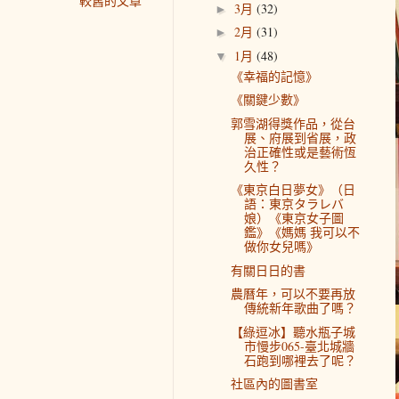
較舊的文章
3月
(32)
►
2月
(31)
►
1月
(48)
▼
《幸福的記憶》
《關鍵少數》
郭雪湖得獎作品，從台
展、府展到省展，政
治正確性或是藝術恆
久性？
《東京白日夢女》（日
語：東京タラレバ
娘）《東京女子圖
鑑》《媽媽 我可以不
做你女兒嗎》
有關日日的書
農曆年，可以不要再放
傳統新年歌曲了嗎？
【綠逗冰】聽水瓶子城
市慢步065-臺北城牆
石跑到哪裡去了呢？
社區內的圖書室