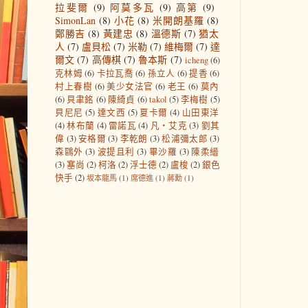
拉斐爾
(9)
阿莫多瓦
(9)
高第
(9)
SimonLan
(8)
小花
(8)
米開朗基羅
(8)
鄭勝吉
(8)
黃建忠
(8)
溫德斯
(7)
猶太
人
(7)
盧貝松
(7)
米勒
(7)
維梅爾
(7)
達
爾文
(7)
高傳棋
(7)
魯本斯
(7)
icheng
(6)
克林姆
(6)
卡拉瓦喬
(6)
孫立人
(6)
提香
(6)
村上春樹
(6)
美少女法官
(6)
老王
(6)
莫內
(6)
貝聿銘
(6)
陳綺貞
(6)
takol
(5)
李梅樹
(5)
貝尼尼
(5)
達文西
(5)
夏卡爾
(4)
山田東洋
(4)
林布蘭
(4)
雷諾瓦
(4)
凡‧艾克
(3)
劉其
偉
(3)
安格爾
(3)
李乾朗
(3)
松浦彌太郎
(3)
森鷗外
(3)
波提且利
(3)
畢沙羅
(3)
陳柔縉
(3)
塞尚
(2)
柯洛
(2)
浮士德
(2)
盧梭
(2)
銀色
快手
(2)
坂本龍馬
(1)
席德進
(1)
蔣勳
(1)