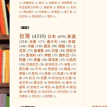
(2)
加爾各答
(2)
南京
(2)
吉隆坡
(2)
安特衛普
(2)
布宜諾斯艾利斯
(2)
華盛頓
(2)
開普敦
(2)
青島
(2)
馬拉喀什
(2)
可倫坡
(1)
哈爾濱
(1)
愛丁堡
(1)
拉巴特
(1)
胡志明市
(1)
雪梨
(1)
《國家》
台灣
(4310)
日本
(879)
美國
(214)
法國
(171)
義大利
(166)
英國
(166)
中國
(130)
捷克
(99)
德國
(92)
土
耳其
(73)
柬埔寨
(69)
印度
(58)
西班牙
(51)
奧地利
(47)
伊朗
(37)
敘利亞
(33)
阿曼
(33)
希臘
(28)
摩洛哥
(25)
以色列
(24)
亞美尼亞
(20)
斯洛伐克
(17)
祕魯
(17)
黎巴嫩
(16)
不丹
(14)
梵諦岡
(13)
韓國
(13)
寮國
(12)
智利
(12)
泰國
(12)
西藏
(11)
菲律
賓
(10)
約旦
(9)
荷蘭
(9)
阿拉伯大公國
(8)
匈牙利
(6)
喬治亞
(6)
馬來西亞
(6)
澳洲
(5)
越南
(5)
加拿大
(4)
埃及
(4)
墨西哥
(4)
新加
坡
(4)
阿根廷
(4)
烏茲別克
(2)
突尼西亞
(2)
納
戈爾諾
(2)
伊拉克
(1)
紐西蘭
(1)