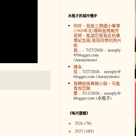
水瓶子的城市慢步
你好，我是三興國小畢業
(1969年次)導師是周梅芳
老師，能請您幫我反拍畢
業紀念冊,我班同學的照片
給
我...
- 7/27/2026
- noreply
@blogger.com
(Anonymous)
陳永
哲
- 7/27/2026
- noreply@
blogger.com (Anonymous)
我轉給張典婉小姐，可能
會與您聯
繫
- 5/11/2026
- noreply@
blogger.com (水瓶子)
《每月匯整》
2026
(76)
►
2025
(185)
►