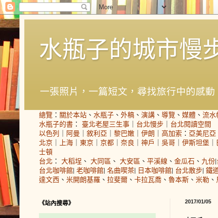
水瓶子的城市慢
一張照片，一篇短文，尋找旅行中的感動
總覽
：
關於本站
、
水瓶子
、
外稿
、
演講
、
導覽
、
媒體
、
流水
水瓶子的書
：
臺北老屋三生事
｜
台北慢步
｜
台北閱讀空間
以色列
｜
阿曼
｜
敘利亞
｜
黎巴嫩
｜
伊朗
｜
高加索
：
亞美尼亞
北京
｜
上海
｜
東京
｜
京都
｜
奈良
｜
神戶
｜
吳哥
｜
伊斯坦堡
｜
士頓
台北
：
大稻埕
、
大同區
、
大安區
、
平溪線
、
金瓜石
、
九份
|
台北咖啡館
|
老咖啡館
|
名曲喫茶
|
日本咖啡館
|
台北散步
|
鐵
達文西
、
米開朗基羅
、
拉斐爾
、
卡拉瓦喬
、
魯本斯
、
米勒
、
2017/01/05
《站內搜尋》