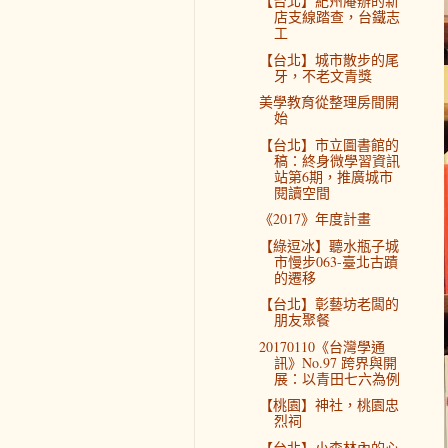
【台北】紀州庵辦的新
店支線踏查，台鐵志
工
【台北】城市散步的尾
牙，不老文青獎
美學教育從整理房間開
始
【台北】市立圖書館的
稿：終身微學習資訊
站第6期，推廣城市
閱讀空間
《2017》年度計畫
【綠逗冰】聽水瓶子城
市慢步063-臺北古蹟
的遷移
【台北】彰藝坊老闆的
朋友聚餐
20170110《台灣學通
訊》No.97 跨界與開
展：以青田七六為例
【桃園】神社，桃園忠
烈祠
【台北】小森林內的心