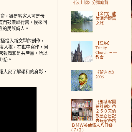
《波士頓》分類總覽
【金門】龍
文教育，雖是客家人可是母
陵湖＠懷舊
廈門鼓浪嶼行醫，後來回
之旅
性的民族詩人。
並積極投入新文學的創作，
【紐約】
再度入獄，在獄中寫作，因
Trinity
Church 三一
人密報賴和是共產黨，所以
教會
心態。
，讓大家了解賴和的身影，
《留言本》
2006
《部落客圓
夢計劃》帶
２５０天倫
敦應召日記
去玩家帶路
ＢＭＷ英倫情人八日遊
(７/２)