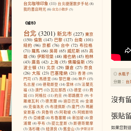
台北咖啡印象
(11)
台北捷運散步手帖
(8)
我的書店時光
(6)
台北小散步
(5)
《城市》
台北
(3201)
新北市
(227)
東京
(150)
倫敦
(147)
巴黎
(127)
台南
(101)
紐約
(96)
京都
(76)
台中
(72)
布拉格
(71)
羅馬
(66)
吳哥
(65)
威尼斯
(63)
高
雄
(58)
伊斯坦堡
(48)
維也納
(45)
柏林
(43)
廣島
(42)
上海
(35)
佛羅倫斯
(35)
波士頓
(31)
北京
(29)
鎌倉
(27)
奈良
(26)
大阪
(23)
巴塞隆納
(21)
香港
(19)
◎
水瓶子
門司
(17)
馬德里
(16)
黎巴嫩
(16)
神戶
(15)
分類：
台
名古屋
(14)
德勒斯登
(14)
雲林
(13)
法蘭克
福
(12)
澳門
(12)
瓦拉那西
(12)
德里
(11)
費
城
(11)
阿格拉
(11)
約旦
(9)
耶路撒冷
(9)
卡
沒有留
羅維瓦利
(7)
德黑蘭
(6)
迪亞巴克
(6)
金邊
(6)
克倫洛夫
(5)
布達佩斯
(5)
廈門
(5)
瑪麗
安斯基
(5)
貝魯特
(5)
阿勒坡
(5)
阿姆斯特
張貼
丹
(5)
亞維儂
(4)
布魯塞爾
(4)
新加坡
(4)
齋
浦爾
(4)
亭布
(3)
提比里斯
(3)
斯德哥爾摩
如果您對
(3)
洛杉磯
(3)
紐澳良
(3)
舊金山
(3)
伊斯法罕