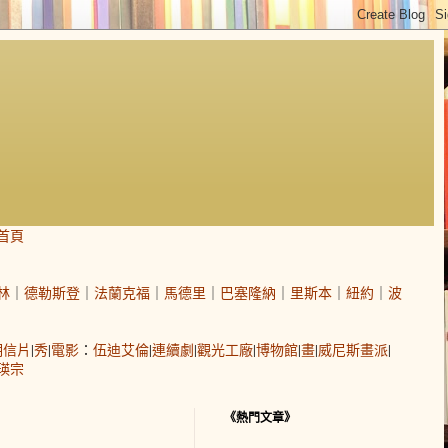
首頁
林
｜
德勒斯登
｜
法蘭克福
｜
馬德里
｜
巴塞隆納
｜
里斯本
｜
紐約
｜
波
明信片
|
秀
|
電影
：
伍迪艾倫
|
連續劇
|
觀光工廠
|
博物館
|
畫
|
威尼斯畫派
|
瑛宗
《熱門文章》