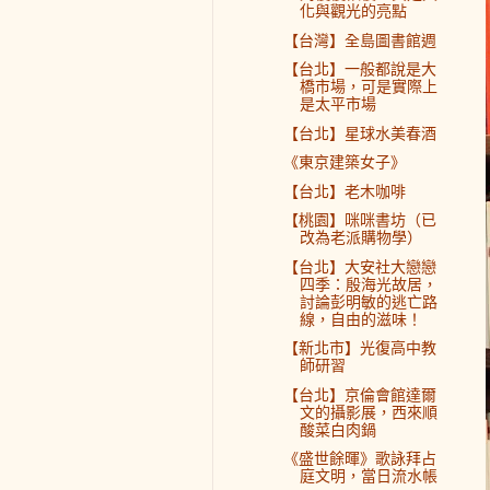
化與觀光的亮點
【台灣】全島圖書館週
【台北】一般都說是大
橋市場，可是實際上
是太平市場
【台北】星球水美春酒
《東京建築女子》
【台北】老木咖啡
【桃園】咪咪書坊（已
改為老派購物學）
【台北】大安社大戀戀
四季：殷海光故居，
討論彭明敏的逃亡路
線，自由的滋味！
【新北市】光復高中教
師研習
【台北】京倫會館達爾
文的攝影展，西來順
酸菜白肉鍋
《盛世餘暉》歌詠拜占
庭文明，當日流水帳