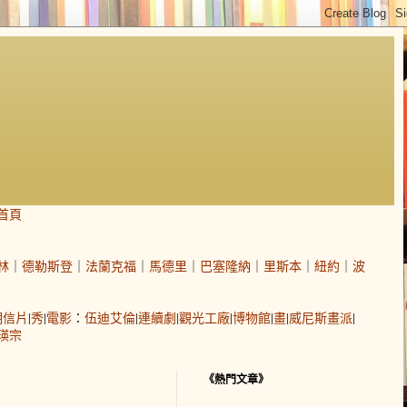
首頁
林
｜
德勒斯登
｜
法蘭克福
｜
馬德里
｜
巴塞隆納
｜
里斯本
｜
紐約
｜
波
明信片
|
秀
|
電影
：
伍迪艾倫
|
連續劇
|
觀光工廠
|
博物館
|
畫
|
威尼斯畫派
|
瑛宗
《熱門文章》