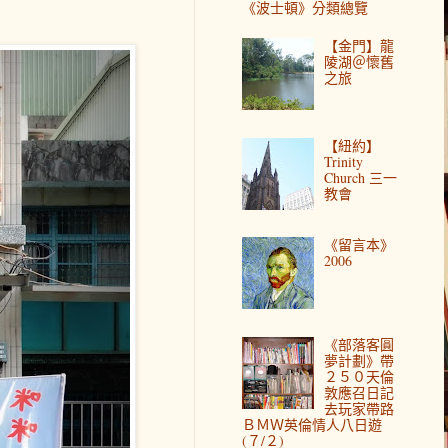
《波士頓》分類總覽
【金門】龍
陵湖＠懷舊
之旅
【紐約】
Trinity
Church 三一
教會
《留言本》
2006
《部落客圓
夢計劃》帶
２５０天倫
敦應召日記
去玩家帶路
ＢＭＷ英倫情人八日遊
(７/２)