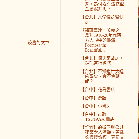
網，為何沒有蛋糕型
金屬濾網呢？
【台北】文學慢步變快
步
《福爾摩沙．美麗之
島》1910-20年代西
方人眼中的臺灣
較舊的文章
Formosa the
Beautiful...
【台北】陳天來故居，
錦記茶行後院
【台北】不知道世大運
的聖火，會不會動
呢？
【台中】花島書店
【台中】邊譜
【台中】小書房
【台中】市政
TSUTAYA 書店
【新竹】的街屋與公共
建築令人驚艷，若能
夠慢慢恢復，真是文