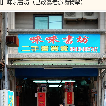
園】咪咪書坊（已改為老派購物學）