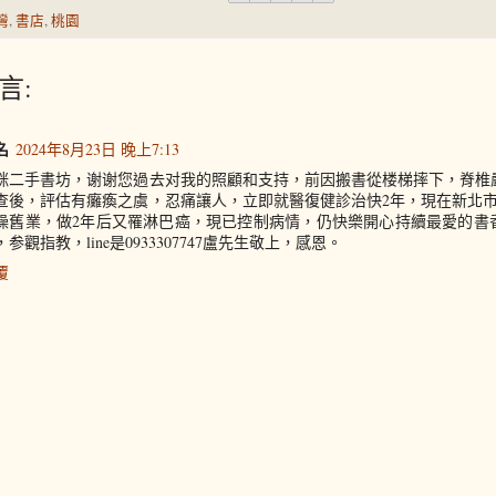
灣
,
書店
,
桃園
言:
名
2024年8月23日 晚上7:13
咪二手書坊，谢谢您過去对我的照顧和支持，前因搬書從楼梯摔下，脊椎
查後，評估有癱瘓之虞，忍痛讓人，立即就醫復健診治快2年，現在新北市
操舊業，做2年后又罹淋巴癌，現已控制病情，仍快樂開心持續最愛的書
，参觀指教，line是0933307747盧先生敬上，感恩。
覆