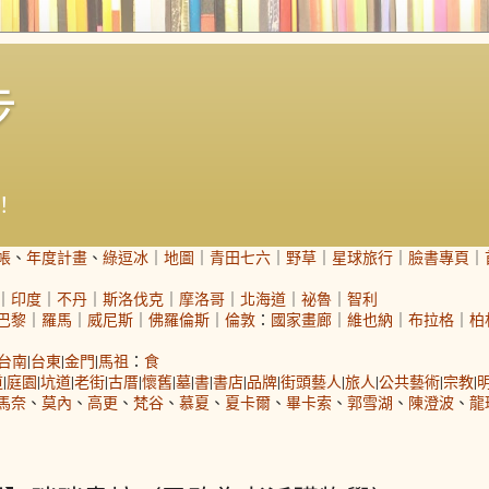
步
！
帳
、
年度計畫
、
綠逗冰
｜
地圖
｜
青田七六
｜
野草
｜
星球旅行
｜
臉書專頁
｜
｜
印度
｜
不丹
｜
斯洛伐克
｜
摩洛哥
｜
北海道
｜
祕魯
｜
智利
巴黎
｜
羅馬
｜
威尼斯
｜
佛羅倫斯
｜
倫敦
：
國家畫廊
｜
維也納
｜
布拉格
｜
柏
台南
|
台東
|
金門
|
馬祖
：
食
道
|
庭園
|
坑道
|
老街
|
古厝
|
懷舊
|
墓
|
書
|
書店
|
品牌
|
街頭藝人
|
旅人
|
公共藝術
|
宗教
|
馬奈
、
莫內
、
高更
、
梵谷
、
慕夏
、
夏卡爾
、
畢卡索
、
郭雪湖
、
陳澄波
、
龍