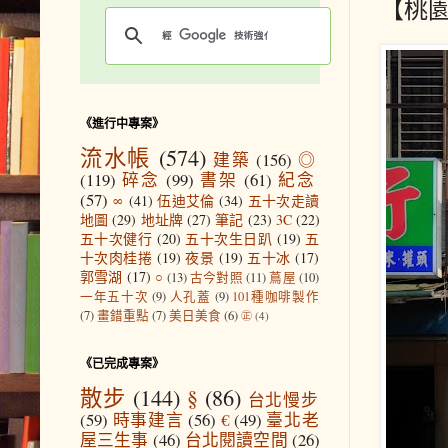
【桃
《進行中專案》
流水帳
(574)
建築
(156)
◎
(119)
碎念
(99)
書架
(61)
紀念
(57)
∞
(41)
伍迪艾倫
(34)
五十次走讀
地圖
(29)
地址牌
(27)
筆記
(23)
3C
(22)
五十次健行
(20)
五十次生日趴
(19)
五
十次肉桂捲
(19)
夜景
(19)
五十冰
(17)
郭雪湖
(17)
○
(13)
古今對照
(11)
蔦屋
(10)
一年五十次
(9)
人孔蓋
(9)
101種咖啡製作
(7)
畫錯重點
(7)
美日美食
(6)
㊣
(4)
《已完成專案》
散步
(144)
§
(86)
台北慢步
(59)
時事建言
(56)
€
(49)
臺北老
屋三生事
(46)
台北閱讀空間
(26)