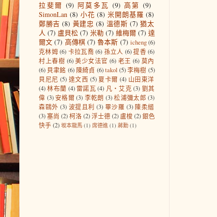
拉斐爾
(9)
阿莫多瓦
(9)
高第
(9)
SimonLan
(8)
小花
(8)
米開朗基羅
(8)
鄭勝吉
(8)
黃建忠
(8)
溫德斯
(7)
猶太
人
(7)
盧貝松
(7)
米勒
(7)
維梅爾
(7)
達
爾文
(7)
高傳棋
(7)
魯本斯
(7)
icheng
(6)
克林姆
(6)
卡拉瓦喬
(6)
孫立人
(6)
提香
(6)
村上春樹
(6)
美少女法官
(6)
老王
(6)
莫內
(6)
貝聿銘
(6)
陳綺貞
(6)
takol
(5)
李梅樹
(5)
貝尼尼
(5)
達文西
(5)
夏卡爾
(4)
山田東洋
(4)
林布蘭
(4)
雷諾瓦
(4)
凡‧艾克
(3)
劉其
偉
(3)
安格爾
(3)
李乾朗
(3)
松浦彌太郎
(3)
森鷗外
(3)
波提且利
(3)
畢沙羅
(3)
陳柔縉
(3)
塞尚
(2)
柯洛
(2)
浮士德
(2)
盧梭
(2)
銀色
快手
(2)
坂本龍馬
(1)
席德進
(1)
蔣勳
(1)