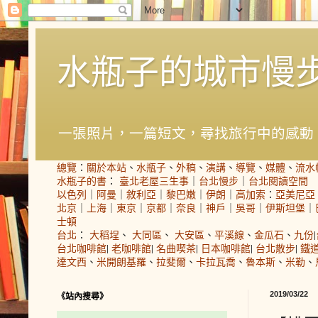
水瓶子的城市慢
一張照片，一篇短文，尋找旅行中的感動
總覽
：
關於本站
、
水瓶子
、
外稿
、
演講
、
導覽
、
媒體
、
流水
水瓶子的書
：
臺北老屋三生事
｜
台北慢步
｜
台北閱讀空間
以色列
｜
阿曼
｜
敘利亞
｜
黎巴嫩
｜
伊朗
｜
高加索
：
亞美尼亞
北京
｜
上海
｜
東京
｜
京都
｜
奈良
｜
神戶
｜
吳哥
｜
伊斯坦堡
｜
士頓
台北
：
大稻埕
、
大同區
、
大安區
、
平溪線
、
金瓜石
、
九份
|
台北咖啡館
|
老咖啡館
|
名曲喫茶
|
日本咖啡館
|
台北散步
|
鐵
達文西
、
米開朗基羅
、
拉斐爾
、
卡拉瓦喬
、
魯本斯
、
米勒
、
2019/03/22
《站內搜尋》