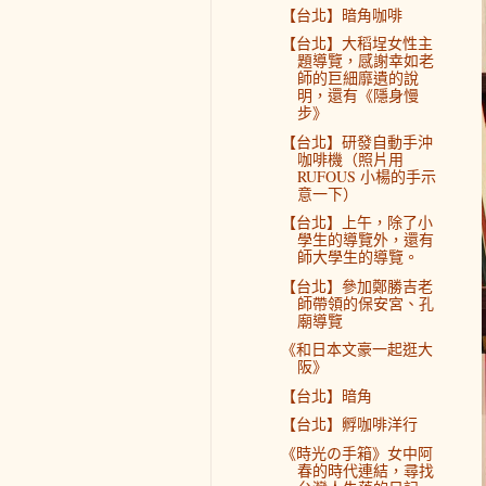
【台北】暗角咖啡
【台北】大稻埕女性主
題導覽，感謝幸如老
師的巨細靡遺的說
明，還有《隱身慢
步》
【台北】研發自動手沖
咖啡機（照片用
RUFOUS 小楊的手示
意一下）
【台北】上午，除了小
學生的導覽外，還有
師大學生的導覽。
【台北】參加鄭勝吉老
師帶領的保安宮、孔
廟導覽
《和日本文豪一起逛大
阪》
【台北】暗角
【台北】孵咖啡洋行
《時光の手箱》女中阿
春的時代連結，尋找