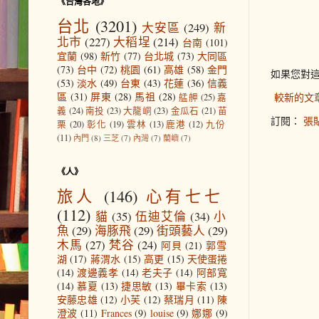
《台灣各地》
台北
(3201)
大安區
(249)
新
北市
(227)
大稻埕
(214)
台南
(101)
宜蘭
(98)
新竹
(77)
台北城
(73)
大同區
(73)
台中
(72)
桃園
(61)
高雄
(58)
金門
如果您對
(53)
淡水
(49)
台東
(43)
花蓮
(36)
信義
區
(31)
屏東
(28)
馬祖
(28)
較新的文
艋舺
(25)
嘉
義
(24)
南投
(23)
大龍峒
(23)
金瓜石
(21)
苗
訂閱：
張貼
栗
(20)
彰化
(19)
雲林
(13)
鹿港
(12)
九份
(11)
內門
(8)
三芝
(7)
內灣
(7)
蘭嶼
(7)
《人》
旅人
(146)
心有七七
(112)
貓
(35)
伍迪艾倫
(34)
小
魚
(29)
海豚飛
(29)
街頭藝人
(29)
木馬
(27)
梵谷
(24)
阿貝
(21)
郭雪
湖
(17)
蔣渭水
(15)
高更
(15)
天使蛋捲
(14)
渡邊義孝
(14)
老夫子
(14)
阿部寬
(14)
慕夏
(13)
捷思敏
(13)
畢卡索
(13)
安藤忠雄
(12)
小芙
(12)
蔡瑞月
(11)
陳
澄波
(11)
Frances
(9)
louise
(9)
娜娜
(9)