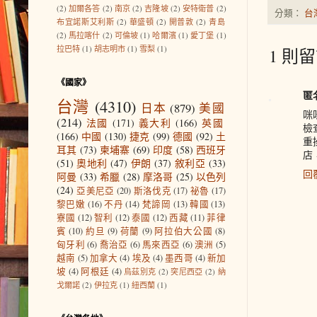
(2)
加爾各答
(2)
南京
(2)
吉隆坡
(2)
安特衛普
(2)
分類：
台
布宜諾斯艾利斯
(2)
華盛頓
(2)
開普敦
(2)
青島
(2)
馬拉喀什
(2)
可倫坡
(1)
哈爾濱
(1)
愛丁堡
(1)
拉巴特
(1)
胡志明市
(1)
雪梨
(1)
1 則留
《國家》
匿
台灣
(4310)
日本
(879)
美國
咪
(214)
法國
(171)
義大利
(166)
英國
檢
(166)
中國
(130)
捷克
(99)
德國
(92)
土
重
耳其
(73)
柬埔寨
(69)
印度
(58)
西班牙
店
(51)
奧地利
(47)
伊朗
(37)
敘利亞
(33)
回
阿曼
(33)
希臘
(28)
摩洛哥
(25)
以色列
(24)
亞美尼亞
(20)
斯洛伐克
(17)
祕魯
(17)
黎巴嫩
(16)
不丹
(14)
梵諦岡
(13)
韓國
(13)
寮國
(12)
智利
(12)
泰國
(12)
西藏
(11)
菲律
賓
(10)
約旦
(9)
荷蘭
(9)
阿拉伯大公國
(8)
匈牙利
(6)
喬治亞
(6)
馬來西亞
(6)
澳洲
(5)
越南
(5)
加拿大
(4)
埃及
(4)
墨西哥
(4)
新加
坡
(4)
阿根廷
(4)
烏茲別克
(2)
突尼西亞
(2)
納
戈爾諾
(2)
伊拉克
(1)
紐西蘭
(1)