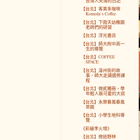
台灣人失落的日記
【台北】客美多咖啡
Komeda‘s Coffee
【台北】下雨天幼稚園
老師們的研習
【台北】浮光書店
【台北】師大附中高一
生的導覽
【台北】COFFEE
SPACE
【台北】溫州街的故
事，師大走讀選修課
程
【台北】微貳獨冊，學
年輕人裝可愛的大叔
【台北】永樂春風春風
茶館
【台北】小學生地科導
覽
《彩繪李火增》
【台北】微迷野林