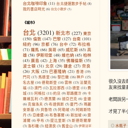
台北咖啡印象
(11)
台北捷運散步手帖
(8)
我的書店時光
(6)
台北小散步
(5)
《城市》
台北
(3201)
新北市
(227)
東京
(150)
倫敦
(147)
巴黎
(127)
台南
(101)
紐約
(96)
京都
(76)
台中
(72)
布拉格
(71)
羅馬
(66)
吳哥
(65)
威尼斯
(63)
高
雄
(58)
伊斯坦堡
(48)
維也納
(45)
柏林
(43)
廣島
(42)
上海
(35)
佛羅倫斯
(35)
波士頓
(31)
北京
(29)
鎌倉
(27)
奈良
(26)
大阪
(23)
巴塞隆納
(21)
香港
(19)
門司
(17)
馬德里
(16)
黎巴嫩
(16)
神戶
(15)
很久沒去
名古屋
(14)
德勒斯登
(14)
雲林
(13)
法蘭克
友來找童
福
(12)
澳門
(12)
瓦拉那西
(12)
德里
(11)
費
城
(11)
阿格拉
(11)
約旦
(9)
耶路撒冷
(9)
卡
老闆說另一
羅維瓦利
(7)
德黑蘭
(6)
迪亞巴克
(6)
金邊
(6)
克倫洛夫
(5)
布達佩斯
(5)
廈門
(5)
瑪麗
安斯基
(5)
貝魯特
(5)
阿勒坡
(5)
阿姆斯特
才晃了半
丹
(5)
亞維儂
(4)
布魯塞爾
(4)
新加坡
(4)
齋
浦爾
(4)
亭布
(3)
提比里斯
(3)
斯德哥爾摩
◎
水瓶子
(3)
洛杉磯
(3)
紐澳良
(3)
舊金山
(3)
伊斯法罕