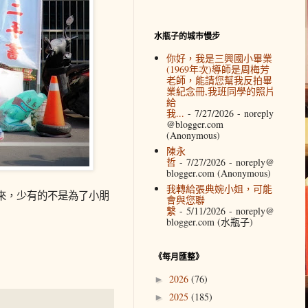
水瓶子的城市慢步
你好，我是三興國小畢業
(1969年次)導師是周梅芳
老師，能請您幫我反拍畢
業紀念冊,我班同學的照片
給
我...
- 7/27/2026
- noreply
@blogger.com
(Anonymous)
陳永
哲
- 7/27/2026
- noreply@
blogger.com (Anonymous)
我轉給張典婉小姐，可能
來，少有的不是為了小朋
會與您聯
繫
- 5/11/2026
- noreply@
blogger.com (水瓶子)
《每月匯整》
2026
(76)
►
2025
(185)
►