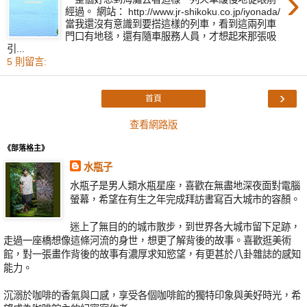
›
經過。 網站： http://www.jr-shikoku.co.jp/iyonada/
當我還沒有意識到要搭這樣的列車，看到這兩列車
門口有地毯，還有隨車服務人員，才想起來那張吸
引...
5 則留言:
›
首頁
查看網路版
《部落格主》
水瓶子
水瓶子是男人類水瓶星座，喜歡在無盡地深夜面對電腦
螢幕，希望在有生之年完成拜訪書寫百大城市的容顏。
迷上了無目的的城市散步，到世界各大城市留下足跡，
走過一座橋想像這條河流的身世，想更了解背後的故事。喜歡逛美術
館，對一張畫作背後的故事有濃厚求知慾望，有更甚於八卦雜誌的感知
能力。
沉溺於咖啡的香氣與口感，享受各個咖啡館的獨特印象與美好時光，希