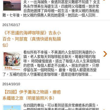
夫，一出海捕魚，會遇到甚麼災難都不知道？ 女主
角永作博美在海邊生活，四歲時父母離婚，她非常
自責她選擇了與母親一起生活，後來父親的漁船船
難。七年後，她父親的債務人來找她還債，她因此一個人回到...
2017/02/17
《不思議的海岬咖啡屋》吉永小
百合、阿部寬（真情快遞有點類
似）
›
看似所有不幸福、不美滿的人全部回到海邊的小
鎮，老人家每天到咖啡館去聊天，喝著好喝的咖
啡。 時間緩慢度過，道出了每個人在人生某個階段
的悲情，每個人都走不出親人、朋友的過世，只想
停留在某一個時間點。 最後，每個人都還是改變
了，互補的這些人守護著這家咖啡屋，還是這樣的咖啡屋...
2014/10/10
【四國】伊予灘海之物語，療癒
系鐵道之旅（明星臉照片多）
在四國的車站，可以看到這張非常療癒系的廣告，
一整個好想到海灘去看這樣一列火車緩慢地從眼前