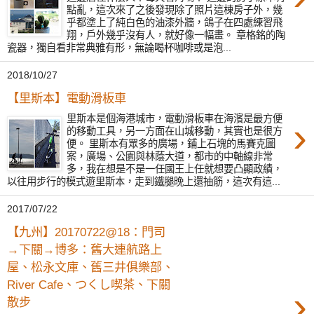
點亂，這次來了之後發現除了照片這棟房子外，幾
乎都塗上了純白色的油漆外牆，鴿子在四處練習飛
翔，戶外幾乎沒有人，就好像一幅畫。 章格銘的陶
瓷器，獨自看非常典雅有形，無論喝杯咖啡或是泡...
2018/10/27
【里斯本】電動滑板車
里斯本是個海港城市，電動滑板車在海濱是最方便
›
的移動工具，另一方面在山城移動，其實也是很方
便。 里斯本有眾多的廣場，鋪上石塊的馬賽克圖
案，廣場、公園與林蔭大道，都市的中軸線非常
多，我在想是不是一任國王上任就想要凸顯政績，
以往用步行的模式遊里斯本，走到鐵腿晚上還抽筋，這次有這...
2017/07/22
【九州】20170722@18：門司
→下關→博多：舊大連航路上
屋、松永文庫、舊三井俱樂部、
River Cafe、つくし喫茶、下關
›
散步