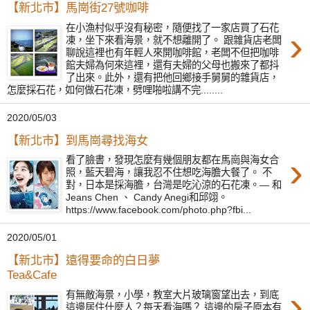
【新北市】馬崗街27號咖啡
在小漁村似乎沒有秘密，隨便找了一家店買了石花
›
凍，坐下來看海景，就不想離開了。 跟雜貨店老闆
聊說這裡也有年輕人來開咖啡館，老闆不但把咖啡
館夫婦為何來這裡，還有夫婦的父母也搬來了都抖
了出來。此外，還有把他回鄉接手舅舅的雜貨店，
怎麼採石花，如何做石花凍，劈哩啪啦講不完........
2020/05/03
【新北市】到馬崗尋找海女
›
看了臉書，發現怎麼有幾個朋友都在馬崗與海女合
照，藍天碧海，讓我忍不住想吃海膽大餐了。 不
對，日本是採海膽，台灣是吃沁涼的石花凍。— 和
Jeans Chen 、 Candy Anegi和邱翊。
https://www.facebook.com/photo.php?fbi...
2020/05/01
【新北市】遠得要命的白日夢
Tea&Cafe
›
有無敵海景，小學，教室大片玻璃窗望出去，到底
這邊居住什麼人？每天看海嗎？ 這邊的房子原本有