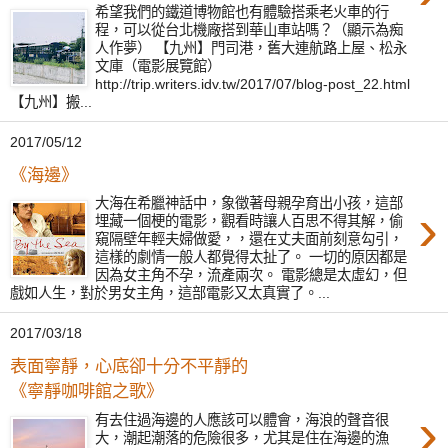
希望我們的鐵道博物館也有體驗搭乘老火車的行
程，可以從台北機廠搭到華山車站嗎？（顯示為痴
人作夢） 【九州】門司港，舊大連航路上屋、松永
文庫（電影展覽館）
http://trip.writers.idv.tw/2017/07/blog-post_22.html
【九州】搬...
2017/05/12
《海邊》
大海在希臘神話中，象徵著母親孕育出小孩，這部
›
埋藏一個梗的電影，觀看時讓人百思不得其解，偷
窺隔壁年輕夫婦做愛，，還在丈夫面前刻意勾引，
這樣的劇情一般人都覺得太扯了。 一切的原因都是
因為女主角不孕，流產兩次。 電影總是太虛幻，但
戲如人生，對於男女主角，這部電影又太真實了。...
2017/03/18
表面寧靜，心底卻十分不平靜的
《寧靜咖啡館之歌》
›
有去住過海邊的人應該可以體會，海浪的聲音很
大，潮起潮落的危險很多，尤其是住在海邊的漁