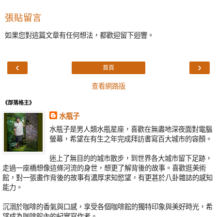
張貼留言
如果您對這篇文章有任何想法，都歡迎留下迴響。
‹
›
首頁
查看網路版
《部落格主》
水瓶子
水瓶子是男人類水瓶星座，喜歡在無盡地深夜面對電腦
螢幕，希望在有生之年完成拜訪書寫百大城市的容顏。
迷上了無目的的城市散步，到世界各大城市留下足跡，
走過一座橋想像這條河流的身世，想更了解背後的故事。喜歡逛美術
館，對一張畫作背後的故事有濃厚求知慾望，有更甚於八卦雜誌的感知
能力。
沉溺於咖啡的香氣與口感，享受各個咖啡館的獨特印象與美好時光，希
望成為咖啡館內的紀實寫作者。