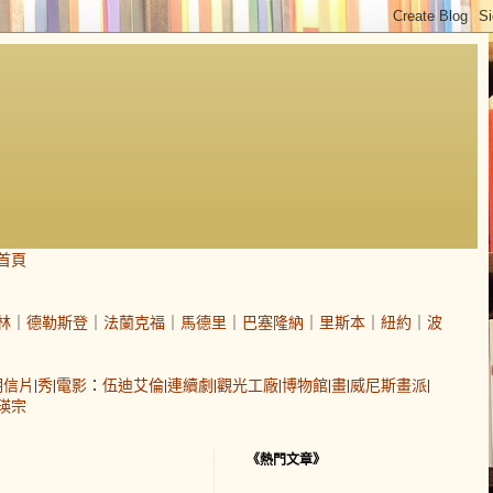
首頁
林
｜
德勒斯登
｜
法蘭克福
｜
馬德里
｜
巴塞隆納
｜
里斯本
｜
紐約
｜
波
明信片
|
秀
|
電影
：
伍迪艾倫
|
連續劇
|
觀光工廠
|
博物館
|
畫
|
威尼斯畫派
|
瑛宗
《熱門文章》