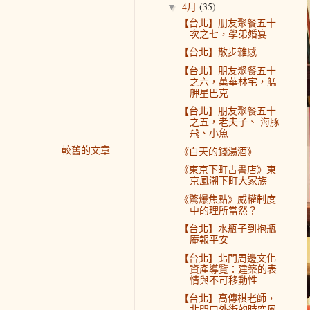
4月
(35)
▼
【台北】朋友聚餐五十
次之七，學弟婚宴
【台北】散步雜感
【台北】朋友聚餐五十
之六，萬華林宅，艋
舺星巴克
【台北】朋友聚餐五十
之五，老夫子、 海豚
飛、小魚
較舊的文章
《白天的錢湯酒》
《東京下町古書店》東
京風潮下町大家族
《驚爆焦點》威權制度
中的理所當然？
【台北】水瓶子到抱瓶
庵報平安
【台北】北門周邊文化
資產導覽：建築的表
情與不可移動性
【台北】高傳棋老師，
北門口外街的時空風