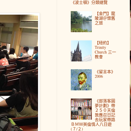
《波士頓》分類總覽
【金門】龍
陵湖＠懷舊
之旅
【紐約】
Trinity
Church 三一
教會
《留言本》
2006
《部落客圓
夢計劃》帶
２５０天倫
敦應召日記
去玩家帶路
ＢＭＷ英倫情人八日遊
(７/２)