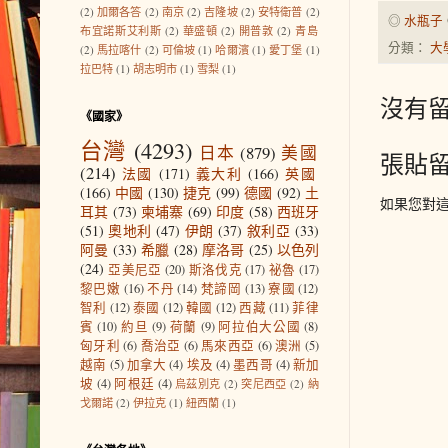
(2)
加爾各答
(2)
南京
(2)
吉隆坡
(2)
安特衛普
(2)
◎
水瓶子
布宜諾斯艾利斯
(2)
華盛頓
(2)
開普敦
(2)
青島
分類：
大
(2)
馬拉喀什
(2)
可倫坡
(1)
哈爾濱
(1)
愛丁堡
(1)
拉巴特
(1)
胡志明市
(1)
雪梨
(1)
沒有留
《國家》
台灣
(4293)
日本
(879)
美國
張貼
(214)
法國
(171)
義大利
(166)
英國
(166)
中國
(130)
捷克
(99)
德國
(92)
土
如果您對
耳其
(73)
柬埔寨
(69)
印度
(58)
西班牙
(51)
奧地利
(47)
伊朗
(37)
敘利亞
(33)
阿曼
(33)
希臘
(28)
摩洛哥
(25)
以色列
(24)
亞美尼亞
(20)
斯洛伐克
(17)
祕魯
(17)
黎巴嫩
(16)
不丹
(14)
梵諦岡
(13)
寮國
(12)
智利
(12)
泰國
(12)
韓國
(12)
西藏
(11)
菲律
賓
(10)
約旦
(9)
荷蘭
(9)
阿拉伯大公國
(8)
匈牙利
(6)
喬治亞
(6)
馬來西亞
(6)
澳洲
(5)
越南
(5)
加拿大
(4)
埃及
(4)
墨西哥
(4)
新加
坡
(4)
阿根廷
(4)
烏茲別克
(2)
突尼西亞
(2)
納
戈爾諾
(2)
伊拉克
(1)
紐西蘭
(1)