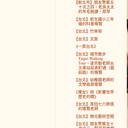
【新北市】朋友聚餐五
十次之四，老吳太太
的羊毛氈課，原萃
【台北】新生國小三年
級的科普導覽
【台北】竹傘架
【台北】文房
《一頁台北》
【台北】城市散步
Taipei Walking
Tour，凌宗魁老師台
北車站前表町通（館
前路）的導覽
【台北】幼稚園老師的
文學故居導覽
《裸女》與《影響世界
歷史的橋》
【台北】青田七六熱情
的導覽老師
【台北】微光藝術空間
【台北】朋友聚餐五十