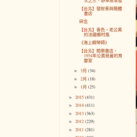
次之三，野草居食屋
【台北】發財車與簡體
書店
碎念
【台北】香色，老公寓
的法國鄉村風
《海上鋼琴師》
【台北】閱樂書店，
1954年公賣局蓋的育
嬰室
3月
(34)
►
2月
(18)
►
1月
(25)
►
2015
(431)
►
2014
(411)
►
2013
(363)
►
2012
(229)
►
2011
(281)
►