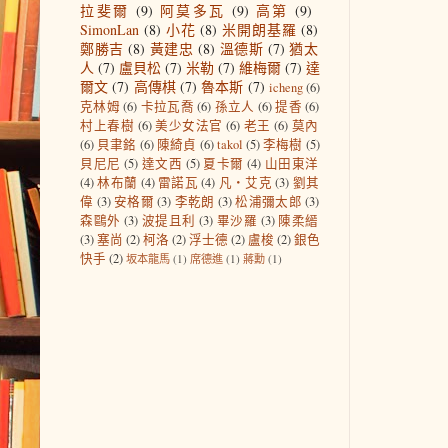
拉斐爾
(9)
阿莫多瓦
(9)
高第
(9)
SimonLan
(8)
小花
(8)
米開朗基羅
(8)
鄭勝吉
(8)
黃建忠
(8)
溫德斯
(7)
猶太
人
(7)
盧貝松
(7)
米勒
(7)
維梅爾
(7)
達
爾文
(7)
高傳棋
(7)
魯本斯
(7)
icheng
(6)
克林姆
(6)
卡拉瓦喬
(6)
孫立人
(6)
提香
(6)
村上春樹
(6)
美少女法官
(6)
老王
(6)
莫內
(6)
貝聿銘
(6)
陳綺貞
(6)
takol
(5)
李梅樹
(5)
貝尼尼
(5)
達文西
(5)
夏卡爾
(4)
山田東洋
(4)
林布蘭
(4)
雷諾瓦
(4)
凡‧艾克
(3)
劉其
偉
(3)
安格爾
(3)
李乾朗
(3)
松浦彌太郎
(3)
森鷗外
(3)
波提且利
(3)
畢沙羅
(3)
陳柔縉
(3)
塞尚
(2)
柯洛
(2)
浮士德
(2)
盧梭
(2)
銀色
快手
(2)
坂本龍馬
(1)
席德進
(1)
蔣勳
(1)