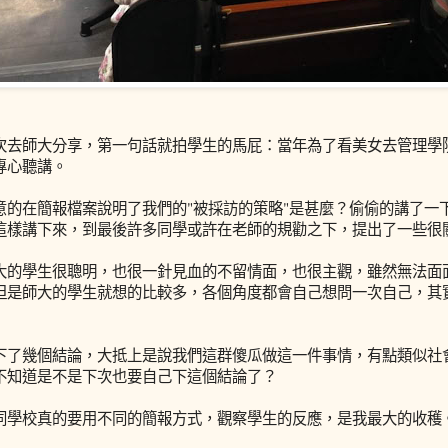
次去師大分享，第一句話就拍學生的馬屁：當年為了看美女去管理學
專心聽講。
意的在簡報檔案說明了我們的"被採訪的策略"是甚麼？偷偷的講了一
這樣講下來，到最後許多同學或許在老師的規勸之下，提出了一些很
大的學生很聰明，也很一針見血的不留情面，也很主觀，雖然無法面
但是師大的學生就想的比較多，各個角度都會自己想問一次自己，其
下了幾個結論，大抵上是說我們這群傻瓜做這一件事情，有點類似社
不知道是不是下次也要自己下這個結論了？
同學校真的要用不同的簡報方式，觀察學生的反應，是我最大的收穫