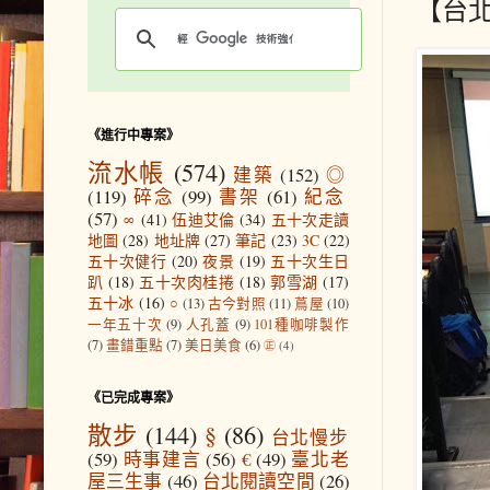
【台
《進行中專案》
流水帳
(574)
建築
(152)
◎
(119)
碎念
(99)
書架
(61)
紀念
(57)
∞
(41)
伍迪艾倫
(34)
五十次走讀
地圖
(28)
地址牌
(27)
筆記
(23)
3C
(22)
五十次健行
(20)
夜景
(19)
五十次生日
趴
(18)
五十次肉桂捲
(18)
郭雪湖
(17)
五十冰
(16)
○
(13)
古今對照
(11)
蔦屋
(10)
一年五十次
(9)
人孔蓋
(9)
101種咖啡製作
(7)
畫錯重點
(7)
美日美食
(6)
㊣
(4)
《已完成專案》
散步
(144)
§
(86)
台北慢步
(59)
時事建言
(56)
€
(49)
臺北老
屋三生事
(46)
台北閱讀空間
(26)