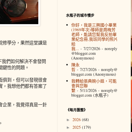
水瓶子的城市慢步
你好，我是三興國小畢業
(1969年次)導師是周梅芳
老師，能請您幫我反拍畢
業紀念冊,我班同學的照片
院修學分，果然這堂課是
給
我...
- 7/27/2026
- noreply
@blogger.com
(Anonymous)
下我們如何解決不會發問
陳永
關鍵性的問題。
哲
- 7/27/2026
- noreply@
blogger.com (Anonymous)
面俱到，但可以發現很會
我轉給張典婉小姐，可能
會與您聯
實，我想他們都有答案了
繫
- 5/11/2026
- noreply@
blogger.com (水瓶子)
會企業，我覺得真是一針
《每月匯整》
2026
(68)
►
。
2025
(179)
►