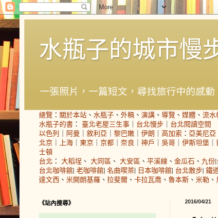
水瓶子的城市慢
一張照片，一篇短文，尋找旅行中的感動
總覽
：
關於本站
、
水瓶子
、
外稿
、
演講
、
導覽
、
媒體
、
流水
水瓶子的書
：
臺北老屋三生事
｜
台北慢步
｜
台北閱讀空間
以色列
｜
阿曼
｜
敘利亞
｜
黎巴嫩
｜
伊朗
｜
高加索
：
亞美尼亞
北京
｜
上海
｜
東京
｜
京都
｜
奈良
｜
神戶
｜
吳哥
｜
伊斯坦堡
｜
士頓
台北
：
大稻埕
、
大同區
、
大安區
、
平溪線
、
金瓜石
、
九份
|
台北咖啡館
|
老咖啡館
|
名曲喫茶
|
日本咖啡館
|
台北散步
|
鐵
達文西
、
米開朗基羅
、
拉斐爾
、
卡拉瓦喬
、
魯本斯
、
米勒
、
2016/04/21
《站內搜尋》