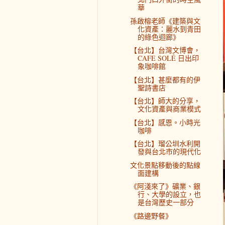
華
孫啟榕老師《建築與文
化資產：麗水到青田
的綠色迴廊》
【台北】台灣文博會，
CAFE SOLÉ 日出印
象咖啡館
【台北】甚麼都有的伊
聖詩書店
【台北】師大的分享，
文化資產與商業模式
【台北】感恩。小時光
咖啡
【台北】瑠公圳水利開
發與台北市的現代化
文化景點移動後的點線
面建構
《阿淺來了》礦業、銀
行、大學的設立，也
是台灣歷史一部分
《路邊野餐》