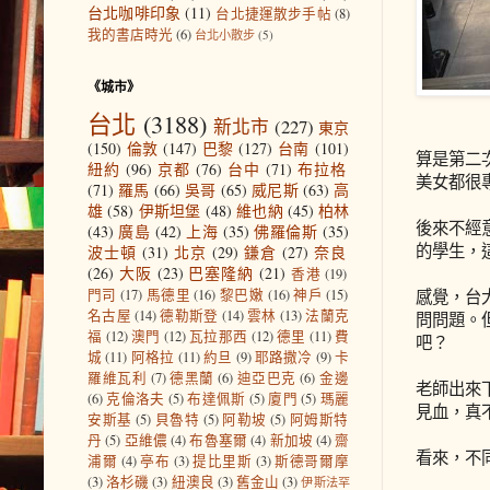
台北咖啡印象
(11)
台北捷運散步手帖
(8)
我的書店時光
(6)
台北小散步
(5)
《城市》
台北
(3188)
新北市
(227)
東京
(150)
倫敦
(147)
巴黎
(127)
台南
(101)
算是第二
紐約
(96)
京都
(76)
台中
(71)
布拉格
美女都很
(71)
羅馬
(66)
吳哥
(65)
威尼斯
(63)
高
雄
(58)
伊斯坦堡
(48)
維也納
(45)
柏林
後來不經
(43)
廣島
(42)
上海
(35)
佛羅倫斯
(35)
的學生，
波士頓
(31)
北京
(29)
鎌倉
(27)
奈良
(26)
大阪
(23)
巴塞隆納
(21)
香港
(19)
感覺，台
門司
(17)
馬德里
(16)
黎巴嫩
(16)
神戶
(15)
名古屋
(14)
德勒斯登
(14)
雲林
(13)
法蘭克
問問題。
福
(12)
澳門
(12)
瓦拉那西
(12)
德里
(11)
費
吧？
城
(11)
阿格拉
(11)
約旦
(9)
耶路撒冷
(9)
卡
羅維瓦利
(7)
德黑蘭
(6)
迪亞巴克
(6)
金邊
老師出來
(6)
克倫洛夫
(5)
布達佩斯
(5)
廈門
(5)
瑪麗
見血，真
安斯基
(5)
貝魯特
(5)
阿勒坡
(5)
阿姆斯特
丹
(5)
亞維儂
(4)
布魯塞爾
(4)
新加坡
(4)
齋
看來，不
浦爾
(4)
亭布
(3)
提比里斯
(3)
斯德哥爾摩
(3)
洛杉磯
(3)
紐澳良
(3)
舊金山
(3)
伊斯法罕