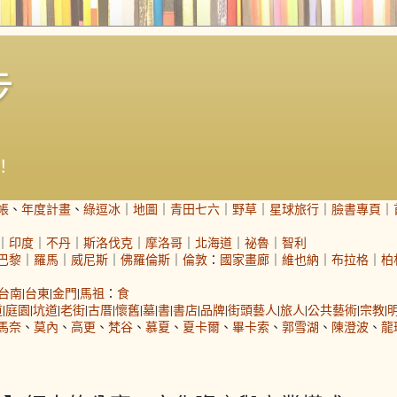
步
！
帳
、
年度計畫
、
綠逗冰
｜
地圖
｜
青田七六
｜
野草
｜
星球旅行
｜
臉書專頁
｜
｜
印度
｜
不丹
｜
斯洛伐克
｜
摩洛哥
｜
北海道
｜
祕魯
｜
智利
巴黎
｜
羅馬
｜
威尼斯
｜
佛羅倫斯
｜
倫敦
：
國家畫廊
｜
維也納
｜
布拉格
｜
柏
台南
|
台東
|
金門
|
馬祖
：
食
道
|
庭園
|
坑道
|
老街
|
古厝
|
懷舊
|
墓
|
書
|
書店
|
品牌
|
街頭藝人
|
旅人
|
公共藝術
|
宗教
|
馬奈
、
莫內
、
高更
、
梵谷
、
慕夏
、
夏卡爾
、
畢卡索
、
郭雪湖
、
陳澄波
、
龍