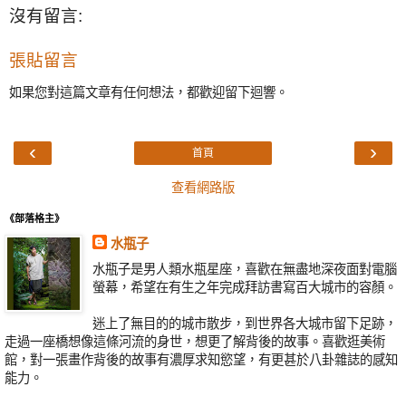
沒有留言:
張貼留言
如果您對這篇文章有任何想法，都歡迎留下迴響。
‹
›
首頁
查看網路版
《部落格主》
水瓶子
水瓶子是男人類水瓶星座，喜歡在無盡地深夜面對電腦
螢幕，希望在有生之年完成拜訪書寫百大城市的容顏。
迷上了無目的的城市散步，到世界各大城市留下足跡，
走過一座橋想像這條河流的身世，想更了解背後的故事。喜歡逛美術
館，對一張畫作背後的故事有濃厚求知慾望，有更甚於八卦雜誌的感知
能力。