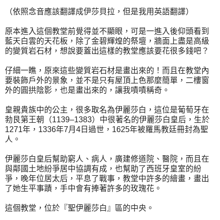
（依照念音應該翻譯成伊莎貝拉，但是我用英語翻譯）
原本進入這個教堂前覺得並不顯眼，可是一進入後仰頭看到
藍天白雲的天花板，除了金碧輝煌的祭壇，牆面上盡是高級
的變質岩石材，想說要蓋出這樣的教堂應該要花很多錢吧？
仔細一瞧，原來這些變質岩石材是畫出來的！而且在教堂內
要裝飾戶外的景象，並不是只有屋頂上色那麼簡單，二樓窗
外的圓拱陰影，也是畫出來的，讓我嘖嘖稱奇。
皇親貴族中的公主，很多取名為伊麗莎白，這位是葡萄牙在
勃艮第王朝（1139–1383）中很著名的伊麗莎白皇后，生於
1271年，1336年7月4日過世，1625年被羅馬教廷冊封為聖
人。
伊麗莎白皇后幫助窮人、病人，廣建修道院、醫院，而且在
與鄰國土地紛爭居中協調有成，也幫助了西班牙皇室的紛
爭，晚年位居太后，平息了戰事，教堂中許多的繪畫，畫出
了她生平事蹟，手中會有捧著許多的玫瑰花。
這個教堂，位於『聖伊麗莎白』區的中央。