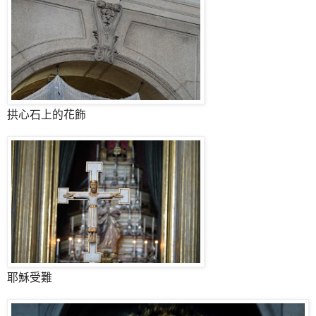
拱心石上的花飾
耶穌受難