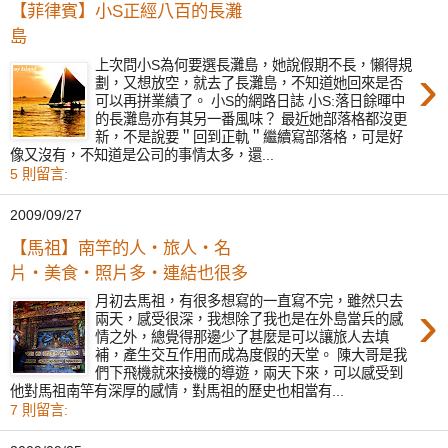
【菲律賓】小S正經八百的長灘
島
›
上次問小S為何要選長灘島，她說假期不長，懶得規
劃，又想放空，就去了長灘島，不知道她回來是否
可以再拼業績了。 小S的網路日誌 小S:落日餘暉中
的長灘島亦有其另一番風味？ 最近她部落格都沒更
新，不是說要＂回到正軌＂繼續寫部落格，可是好
像又沒有，不知道是公司的事情太多，還...
5 則留言:
2009/09/27
【馬祖】南竿的人‧旅人‧名
片‧美食‧照片多‧連結也很多
›
月初去馬祖，有很多想寫的一直寫不完，雖然只去
兩天，感受很深，我想除了我也是在外島當兵的感
情之外，總覺得那邊少了甚麼是可以讓旅人去填
補，產生交互作用而成為度假的天堂。 陳大哥是我
們下飛機就來接機的導遊，兩天下來，可以感受到
他對馬祖南竿有深厚的感情，對馬祖的歷史也相當有...
7 則留言: