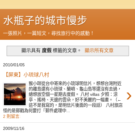
水瓶子的城市慢步
一張照片，一篇短文，尋找旅行中的感動！
顯示具有
度假
標籤的文章。
顯示所有文章
2010/01/05
【屏東】小琉球八村
猴小咪從台中寄來的小琉球明信片，想想台灣附近
›
的離島還有小琉球、蘭嶼、龜山島等還沒有去過，
總想放空個一星期去度假。 八村 villas 夕照：涼
亭、搖椅、天邊的雲朵，好不美麗的一幅畫。（←
這不是我寫的，是明信片後面的一段話） 八村旅店
怪的是郵戳為何要打『郵件處理中...
2 則留言:
2009/11/16