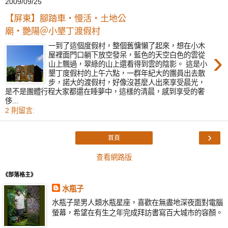
2009/09/25
【屏東】腳踏車‧慢活‧土地公
廟‧艷陽＠小墾丁渡假村
一到了這個度假村，整個舊慵懶了起來，想在小木
›
屋裡面門口躺下放空發呆，藍色的天空白色的雲從
山上飄過，翠綠的山上還看得到雲的陰影。 這是小
墾丁度假村的上午六點，一群年紀大的團員出去散
步，諾大的渡假村，好像沒甚麼人出來享受晨光，
是不是團體行程大家都還在睡夢中，這樣的清晨，感到享受的奢
侈...
2 則留言:
›
首頁
查看網路版
《部落格主》
水瓶子
水瓶子是男人類水瓶星座，喜歡在無盡地深夜面對電腦
螢幕，希望在有生之年完成拜訪書寫百大城市的容顏。