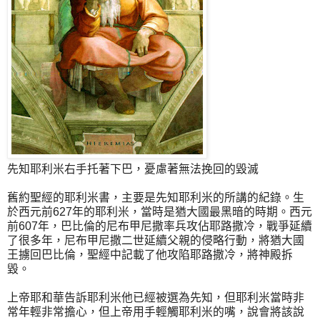
先知耶利米右手托著下巴，憂慮著無法挽回的毀滅
舊約聖經的耶利米書，主要是先知耶利米的所講的紀錄。生
於西元前627年的耶利米，當時是猶大國最黑暗的時期。西元
前607年，巴比倫的尼布甲尼撒率兵攻佔耶路撒冷，戰爭延續
了很多年，尼布甲尼撒二世延續父親的侵略行動，將猶大國
王擄回巴比倫，聖經中記載了他攻陷耶路撒冷，將神殿拆
毀。
上帝耶和華告訴耶利米他已經被選為先知，但耶利米當時非
常年輕非常擔心，但上帝用手輕觸耶利米的嘴，說會將該說