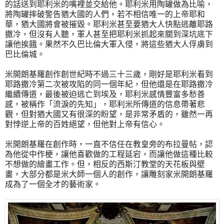
的話送到耶利米的嘴裡並交給他。耶利米用陶罐做為比喻，
將陶罐摔破警告猶大國的人們，若不相信唯一的上帝耶和
華，猶大國將會被摧毀。耶利米甚至要猶大人快點逃離耶路
撒冷，但沒有人聽，軍人甚至把耶利米抓起來關到深坑底下
讓他挨餓。果然不久巴比倫大軍入侵，將這些猶大人俘虜到
巴比倫城。
米開朗基羅創作創世紀時不過三十三歲，剛好是耶利米看到
耶路撒冷第二次被攻陷的同一個年紀，但他還是在耶路撒冷
繼續傳道，最後被迫逃亡到埃及，耶利米感情豐富多愁善
感，被稱作「流淚的先知」，耶利米所傳道的信息帶著悲
觀，但對猶大國又有很深的盼望，是非常矛盾的，雖然一再
對悖逆上帝的百姓絕望，但他對上帝有信心。
米開朗基羅在創作時，一直不信任在教皇旁的布拉曼帖，認
為他從中作梗，讓他喜歡做的工程延宕，而讓他做這種比較
不想做的繪畫工作。但，相反的西斯汀教堂的天花板與壁
畫，大部分都是米大師一個人的創作，讓雕刻家米開朗基羅
成為了一個全才的藝術家。