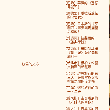
【巴黎】華鐸的《塞瑟
島朝聖》
【馬德里】委拉斯蓋茲
的《宮女》
【巴黎】魯本斯的《亨
利四世昇天與瑪麗皇
后攝政》
【梵諦岡】拉斐爾的
《雅典學院》
【梵諦岡】米開朗基羅
《創世紀》旁的先知
耶利米
【新北市】板橋 435 藝
較舊的文章
文特區的新花漾
【台東】環島旅行的第
三天：在咖啡館與咖
啡館之間的流水帳
【花蓮】環島旅行的第
一、二天
【威尼斯】吉奧喬尼的
《老婦人的畫像》
【義大利】吉奧喬尼的