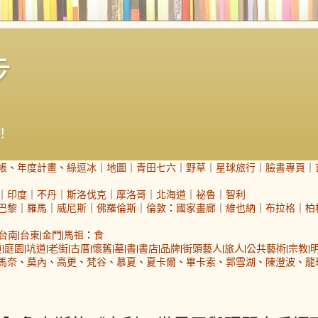
步
！
帳
、
年度計畫
、
綠逗冰
｜
地圖
｜
青田七六
｜
野草
｜
星球旅行
｜
臉書專頁
｜
｜
印度
｜
不丹
｜
斯洛伐克
｜
摩洛哥
｜
北海道
｜
祕魯
｜
智利
巴黎
｜
羅馬
｜
威尼斯
｜
佛羅倫斯
｜
倫敦
：
國家畫廊
｜
維也納
｜
布拉格
｜
柏
台南
|
台東
|
金門
|
馬祖
：
食
道
|
庭園
|
坑道
|
老街
|
古厝
|
懷舊
|
墓
|
書
|
書店
|
品牌
|
街頭藝人
|
旅人
|
公共藝術
|
宗教
|
馬奈
、
莫內
、
高更
、
梵谷
、
慕夏
、
夏卡爾
、
畢卡索
、
郭雪湖
、
陳澄波
、
龍