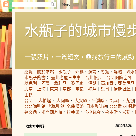
水瓶子的城市慢
一張照片，一篇短文，尋找旅行中的感動
總覽
：
關於本站
、
水瓶子
、
外稿
、
演講
、
導覽
、
媒體
、
流水
水瓶子的書
：
臺北老屋三生事
｜
台北慢步
｜
台北閱讀空間
以色列
｜
阿曼
｜
敘利亞
｜
黎巴嫩
｜
伊朗
｜
高加索
：
亞美尼亞
北京
｜
上海
｜
東京
｜
京都
｜
奈良
｜
神戶
｜
吳哥
｜
伊斯坦堡
｜
士頓
台北
：
大稻埕
、
大同區
、
大安區
、
平溪線
、
金瓜石
、
九份
|
台北咖啡館
|
老咖啡館
|
名曲喫茶
|
日本咖啡館
|
台北散步
|
鐵
達文西
、
米開朗基羅
、
拉斐爾
、
卡拉瓦喬
、
魯本斯
、
米勒
、
2012/12/26
《站內搜尋》