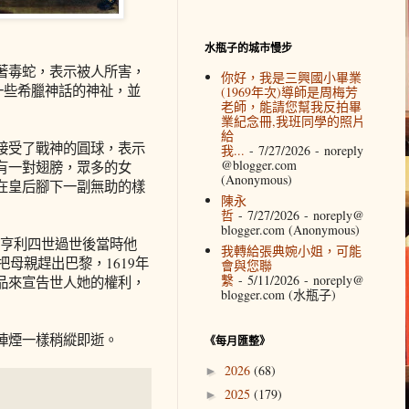
水瓶子的城市慢步
著毒蛇，表示被人所害，
你好，我是三興國小畢業
一些希臘神話的神祉，並
(1969年次)導師是周梅芳
老師，能請您幫我反拍畢
業紀念冊,我班同學的照片
給
接受了戰神的圓球，表示
我...
- 7/27/2026
- noreply
@blogger.com
有一對翅膀，眾多的女
(Anonymous)
在皇后腳下一副無助的樣
陳永
哲
- 7/27/2026
- noreply@
blogger.com (Anonymous)
0年亨利四世過世後當時他
我轉給張典婉小姐，可能
母親趕出巴黎，1619年
會與您聯
繫
- 5/11/2026
- noreply@
品來宣告世人她的權利，
blogger.com (水瓶子)
陣煙一樣稍縱即逝。
《每月匯整》
2026
(68)
►
2025
(179)
►