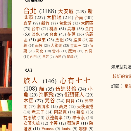
《台灣各地》
台北
(3188)
大安區
(249)
新
北市
(227)
大稻埕
(214)
台南
(101)
宜蘭
(97)
新竹
(77)
台北城
(73)
大同區
(73)
台中
(71)
桃園
(61)
高雄
(58)
金門
(53)
淡水
(49)
台東
(43)
花蓮
(36)
信義
區
(31)
屏東
(28)
馬祖
(28)
艋舺
(25)
嘉
義
(24)
南投
(23)
大龍峒
(23)
金瓜石
(21)
苗
栗
(20)
彰化
(19)
雲林
(13)
鹿港
(12)
九份
(11)
內門
(8)
三芝
(7)
內灣
(7)
蘭嶼
(7)
如果您對
《人》
較新的文
旅人
(146)
心有七七
訂閱：
張貼
(108)
貓
(35)
伍迪艾倫
(34)
小
魚
(29)
海豚飛
(29)
街頭藝人
(29)
木馬
(27)
梵谷
(24)
阿貝
(21)
郭雪
湖
(17)
蔣渭水
(15)
高更
(15)
天使蛋捲
(14)
老夫子
(14)
阿部寬
(14)
慕夏
(13)
捷思敏
(13)
渡邊義孝
(13)
畢卡索
(13)
安藤忠雄
(12)
小芙
(12)
蔡瑞月
(11)
陳
澄波
(11)
Frances
(9)
louise
(9)
娜娜
(9)