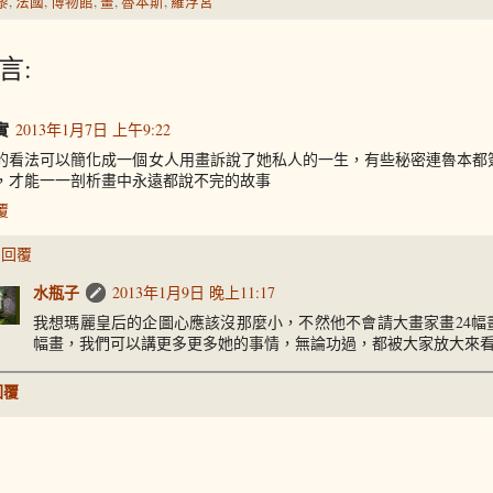
黎
,
法國
,
博物館
,
畫
,
魯本斯
,
羅浮宮
言:
實
2013年1月7日 上午9:22
的看法可以簡化成一個女人用畫訴說了她私人的一生，有些秘密連魯本都
，才能一一剖析畫中永遠都說不完的故事
覆
回覆
水瓶子
2013年1月9日 晚上11:17
我想瑪麗皇后的企圖心應該沒那麼小，不然他不會請大畫家畫24幅
幅畫，我們可以講更多更多她的事情，無論功過，都被大家放大來
回覆