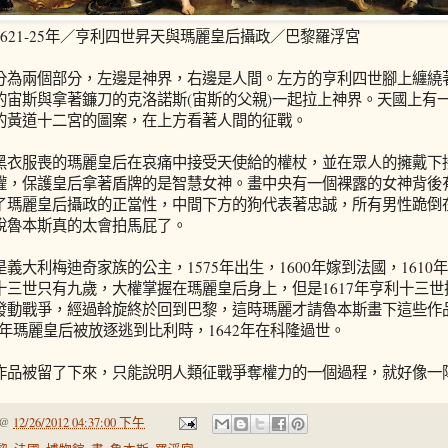
621-25年／亨利四世昇天與瑪麗皇后攝政／巴黎羅浮宮
分為兩個部分，左邊是神界，右邊是人間。左方的亨利四世腳上纏繞
的宙斯與拿著鐮刀的克洛諾斯(宙斯的父親)一起拉上神界。天國上有
的黃道十二宮的圖案，在上方看著人間的征戰。
黑衣服喪的瑪麗皇后在哀痛中接受天使給的權杖，並在眾人的擁戴下
權，保護皇后拿著盾牌的是智慧女神。畫中央有一個裸露的女神背後
了瑪麗皇后攝政的正當性，中間下方的狗代表著忠誠，所有男性跪倒
說魯本斯真的太會拍馬屁了。
義大利梅迪奇家族的公主，1575年出生，1600年嫁到法國，161
十三世只有九歲，大權掌握在瑪麗皇后身上，但是1617年亨利十三世把
發動戰爭，經過斡旋終於回到巴黎，這時瑪麗才請魯本斯畫下這些作
31年瑪麗皇后被放逐逃到比利時，1642年在科隆過世。
作品被留了下來，只能說明人類征戰爭奪權力的一個過程，就好像一
@
12/26/2012 04:37:00 下午