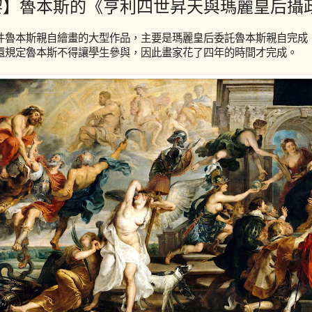
黎】魯本斯的《亨利四世昇天與瑪麗皇后攝
件魯本斯親自繪畫的大型作品，主要是瑪麗皇后委託魯本斯親自完成
還規定魯本斯不得讓學生參與，因此畫家花了四年的時間才完成。