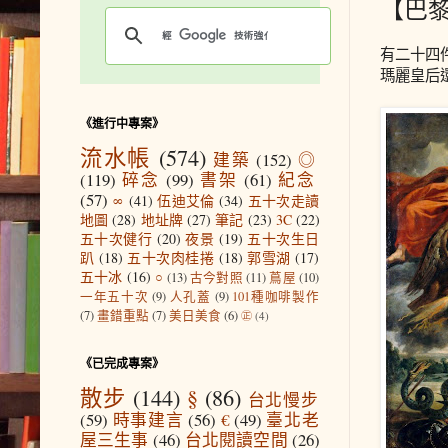
【巴
有二十四
瑪麗皇后
《進行中專案》
流水帳
(574)
建築
(152)
◎
(119)
碎念
(99)
書架
(61)
紀念
(57)
∞
(41)
伍迪艾倫
(34)
五十次走讀
地圖
(28)
地址牌
(27)
筆記
(23)
3C
(22)
五十次健行
(20)
夜景
(19)
五十次生日
趴
(18)
五十次肉桂捲
(18)
郭雪湖
(17)
五十冰
(16)
○
(13)
古今對照
(11)
蔦屋
(10)
一年五十次
(9)
人孔蓋
(9)
101種咖啡製作
(7)
畫錯重點
(7)
美日美食
(6)
㊣
(4)
《已完成專案》
散步
(144)
§
(86)
台北慢步
(59)
時事建言
(56)
€
(49)
臺北老
屋三生事
(46)
台北閱讀空間
(26)