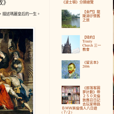
政》
《波士頓》分類總覽
【金門】龍
，描述瑪麗皇后的一生。
陵湖＠懷舊
之旅
【紐約】
Trinity
Church 三一
教會
《留言本》
2006
《部落客圓
夢計劃》帶
２５０天倫
敦應召日記
去玩家帶路
ＢＭＷ英倫情人八日遊
(７/２)