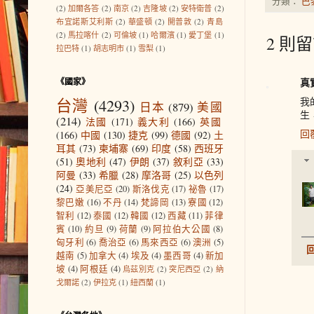
分類：
巴
(2)
加爾各答
(2)
南京
(2)
吉隆坡
(2)
安特衛普
(2)
布宜諾斯艾利斯
(2)
華盛頓
(2)
開普敦
(2)
青島
(2)
馬拉喀什
(2)
可倫坡
(1)
哈爾濱
(1)
愛丁堡
(1)
2 則留
拉巴特
(1)
胡志明市
(1)
雪梨
(1)
真
《國家》
台灣
(4293)
我
日本
(879)
美國
生
(214)
法國
(171)
義大利
(166)
英國
回
(166)
中國
(130)
捷克
(99)
德國
(92)
土
耳其
(73)
柬埔寨
(69)
印度
(58)
西班牙
(51)
奧地利
(47)
伊朗
(37)
敘利亞
(33)
阿曼
(33)
希臘
(28)
摩洛哥
(25)
以色列
(24)
亞美尼亞
(20)
斯洛伐克
(17)
祕魯
(17)
黎巴嫩
(16)
不丹
(14)
梵諦岡
(13)
寮國
(12)
智利
(12)
泰國
(12)
韓國
(12)
西藏
(11)
菲律
賓
(10)
約旦
(9)
荷蘭
(9)
阿拉伯大公國
(8)
匈牙利
(6)
喬治亞
(6)
馬來西亞
(6)
澳洲
(5)
越南
(5)
加拿大
(4)
埃及
(4)
墨西哥
(4)
新加
坡
(4)
阿根廷
(4)
烏茲別克
(2)
突尼西亞
(2)
納
戈爾諾
(2)
伊拉克
(1)
紐西蘭
(1)