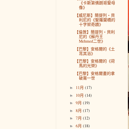
《卡斯第佛朗哥聖母
像》
【威尼斯】簡提列‧貝
利尼的《聖羅蘭橋的
十字架奇蹟》
【倫敦】簡提列‧貝利
尼的《蘇丹王
Mehmed二世》
【巴黎】安格爾的《土
耳其浴》
【巴黎】安格爾的《荷
馬的光榮》
【巴黎】安格爾畫的拿
破崙一世
11月
(17)
►
10月
(14)
►
9月
(19)
►
8月
(17)
►
7月
(12)
►
6月
(18)
►