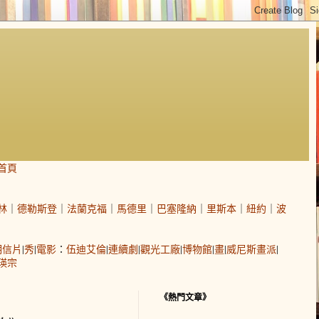
首頁
林
｜
德勒斯登
｜
法蘭克福
｜
馬德里
｜
巴塞隆納
｜
里斯本
｜
紐約
｜
波
明信片
|
秀
|
電影
：
伍迪艾倫
|
連續劇
|
觀光工廠
|
博物館
|
畫
|
威尼斯畫派
|
瑛宗
《熱門文章》