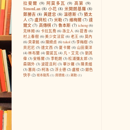
拉斐爾
(9)
阿莫多瓦
(9)
高第
(9)
SimonLan
(8)
小花
(8)
米開朗基羅
(8)
鄭勝吉
(8)
黃建忠
(8)
溫德斯
(7)
猶太
人
(7)
盧貝松
(7)
米勒
(7)
維梅爾
(7)
達
爾文
(7)
高傳棋
(7)
魯本斯
(7)
icheng
(6)
克林姆
(6)
卡拉瓦喬
(6)
孫立人
(6)
提香
(6)
村上春樹
(6)
美少女法官
(6)
老王
(6)
莫內
(6)
貝聿銘
(6)
陳綺貞
(6)
takol
(5)
李梅樹
(5)
貝尼尼
(5)
達文西
(5)
夏卡爾
(4)
山田東洋
(4)
林布蘭
(4)
雷諾瓦
(4)
凡‧艾克
(3)
劉其
偉
(3)
安格爾
(3)
李乾朗
(3)
松浦彌太郎
(3)
森鷗外
(3)
波提且利
(3)
畢沙羅
(3)
陳柔縉
(3)
塞尚
(2)
柯洛
(2)
浮士德
(2)
盧梭
(2)
銀色
快手
(2)
坂本龍馬
(1)
席德進
(1)
蔣勳
(1)