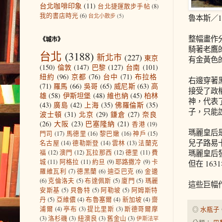
台北咖啡印象
(11)
台北捷運散步手帖
(8)
我的書店時光
(6)
台北小散步
(5)
魯本斯／1
整幅畫作
《城市》
騎著老鷹
台北
(3188)
新北市
(227)
東京
有金黃色
(150)
倫敦
(147)
巴黎
(127)
台南
(101)
紐約
(96)
京都
(76)
台中
(71)
布拉格
右邊穿著
(71)
羅馬
(66)
吳哥
(65)
威尼斯
(63)
高
接受了政
雄
(58)
伊斯坦堡
(48)
維也納
(45)
柏林
神，代表
(43)
廣島
(42)
上海
(35)
佛羅倫斯
(35)
子，只能
波士頓
(31)
北京
(29)
鎌倉
(27)
奈良
(26)
大阪
(23)
巴塞隆納
(21)
香港
(19)
瑪麗皇后是
門司
(17)
馬德里
(16)
黎巴嫩
(16)
神戶
(15)
兒子路易
名古屋
(14)
德勒斯登
(14)
雲林
(13)
法蘭克
瑪麗皇后
福
(12)
澳門
(12)
瓦拉那西
(12)
德里
(11)
費
城
(11)
阿格拉
(11)
約旦
(9)
耶路撒冷
(9)
卡
但在 16
羅維瓦利
(7)
德黑蘭
(6)
迪亞巴克
(6)
金邊
(6)
克倫洛夫
(5)
布達佩斯
(5)
廈門
(5)
瑪麗
這些巨幅
安斯基
(5)
貝魯特
(5)
阿勒坡
(5)
阿姆斯特
丹
(5)
亞維儂
(4)
布魯塞爾
(4)
新加坡
(4)
齋
浦爾
(4)
亭布
(3)
提比里斯
(3)
斯德哥爾摩
◎
水瓶子
(3)
洛杉磯
(3)
紐澳良
(3)
舊金山
(3)
伊斯法罕