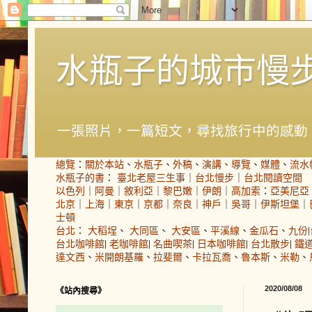
水瓶子的城市慢
一張照片，一篇短文，尋找旅行中的感動
總覽
：
關於本站
、
水瓶子
、
外稿
、
演講
、
導覽
、
媒體
、
流水
水瓶子的書
：
臺北老屋三生事
｜
台北慢步
｜
台北閱讀空間
以色列
｜
阿曼
｜
敘利亞
｜
黎巴嫩
｜
伊朗
｜
高加索
：
亞美尼亞
北京
｜
上海
｜
東京
｜
京都
｜
奈良
｜
神戶
｜
吳哥
｜
伊斯坦堡
｜
士頓
台北
：
大稻埕
、
大同區
、
大安區
、
平溪線
、
金瓜石
、
九份
|
台北咖啡館
|
老咖啡館
|
名曲喫茶
|
日本咖啡館
|
台北散步
|
鐵
達文西
、
米開朗基羅
、
拉斐爾
、
卡拉瓦喬
、
魯本斯
、
米勒
、
2020/08/08
《站內搜尋》