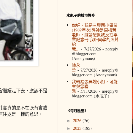
水瓶子的城市慢步
你好，我是三興國小畢業
(1969年次)導師是周梅芳
老師，能請您幫我反拍畢
業紀念冊,我班同學的照片
給
我...
- 7/27/2026
- noreply
@blogger.com
(Anonymous)
陳永
哲
- 7/27/2026
- noreply@
blogger.com (Anonymous)
我轉給張典婉小姐，可能
會與您聯
會繼續走下去，應該不是
繫
- 5/11/2026
- noreply@
blogger.com (水瓶子)
其實真的是不在既有實體
《每月匯整》
信往返是一樣的意思。
2026
(76)
►
2025
(185)
►