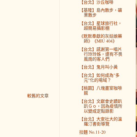
【台北】沙丘咖啡
【基隆】島內散步，礦
業散步
【台北】星球旅行社，
超簡易攝影棚
《默默奉獻的灰姑娘藥
師》《MIU 404》
【台北】感謝第一唱片
行玲玲姊，還有不畏
風雨的客人們
【台北】鬼月叫小黃
【台北】如何成為"多
元"化的場域？
【桃園】八塊畫室咖啡
館
較舊的文章
【台北】文獻會史蹟趴
趴Ｇｏ，因為疫情所
以變成定點錄影
【台北】大安社大的溫
羅汀書街導覽
拉麵 No.11-20