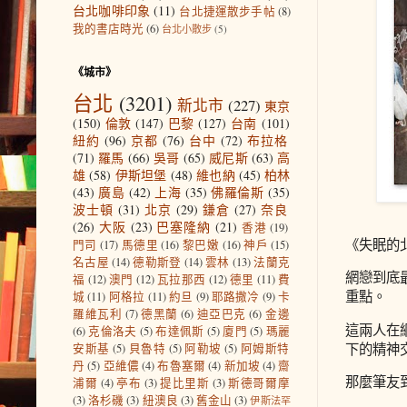
台北咖啡印象
(11)
台北捷運散步手帖
(8)
我的書店時光
(6)
台北小散步
(5)
《城市》
台北
(3201)
新北市
(227)
東京
(150)
倫敦
(147)
巴黎
(127)
台南
(101)
紐約
(96)
京都
(76)
台中
(72)
布拉格
(71)
羅馬
(66)
吳哥
(65)
威尼斯
(63)
高
雄
(58)
伊斯坦堡
(48)
維也納
(45)
柏林
(43)
廣島
(42)
上海
(35)
佛羅倫斯
(35)
波士頓
(31)
北京
(29)
鎌倉
(27)
奈良
(26)
大阪
(23)
巴塞隆納
(21)
香港
(19)
《失眠的
門司
(17)
馬德里
(16)
黎巴嫩
(16)
神戶
(15)
名古屋
(14)
德勒斯登
(14)
雲林
(13)
法蘭克
網戀到底
福
(12)
澳門
(12)
瓦拉那西
(12)
德里
(11)
費
重點。
城
(11)
阿格拉
(11)
約旦
(9)
耶路撒冷
(9)
卡
羅維瓦利
(7)
德黑蘭
(6)
迪亞巴克
(6)
金邊
這兩人在
(6)
克倫洛夫
(5)
布達佩斯
(5)
廈門
(5)
瑪麗
下的精神
安斯基
(5)
貝魯特
(5)
阿勒坡
(5)
阿姆斯特
丹
(5)
亞維儂
(4)
布魯塞爾
(4)
新加坡
(4)
齋
那麼筆友
浦爾
(4)
亭布
(3)
提比里斯
(3)
斯德哥爾摩
(3)
洛杉磯
(3)
紐澳良
(3)
舊金山
(3)
伊斯法罕