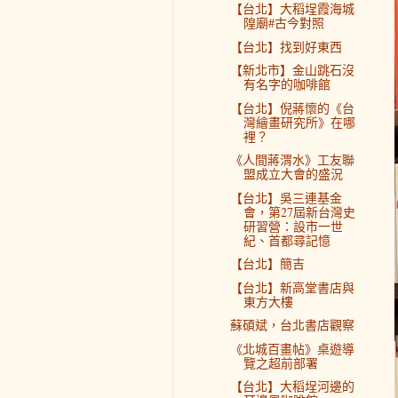
【台北】大稻埕霞海城
隍廟#古今對照
【台北】找到好東西
【新北市】金山跳石沒
有名字的咖啡館
【台北】倪蔣懷的《台
灣繪畫研究所》在哪
裡？
《人間蔣渭水》工友聯
盟成立大會的盛況
【台北】吳三連基金
會，第27屆新台灣史
研習營：設市一世
紀、首都尋記憶
【台北】簡吉
【台北】新高堂書店與
東方大樓
蘇碩斌，台北書店觀察
《北城百畫帖》桌遊導
覽之超前部署
【台北】大稻埕河邊的