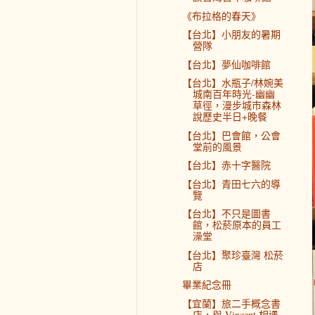
《布拉格的春天》
【台北】小朋友的暑期
營隊
【台北】夢仙咖啡館
【台北】水瓶子/林婉美
城南百年時光-幽幽
草徑，漫步城市森林
說歷史半日+晚餐
【台北】巴會館，公會
堂前的風景
【台北】赤十字醫院
【台北】青田七六的導
覽
【台北】不只是圖書
館，松菸原本的員工
澡堂
【台北】聚珍臺灣 松菸
店
畢業紀念冊
【宜蘭】旅二手概念書
店，與 Vincent 相遇