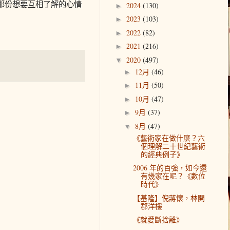
那份想要互相了解的心情
2024
(130)
►
2023
(103)
►
2022
(82)
►
2021
(216)
►
2020
(497)
▼
12月
(46)
►
11月
(50)
►
10月
(47)
►
9月
(37)
►
8月
(47)
▼
《藝術家在做什麼？六
個理解二十世紀藝術
的經典例子》
2006 年的百強，如今還
有幾家在呢？《數位
時代》
【基隆】倪蔣懷，林開
郡洋樓
《就愛斷捨離》