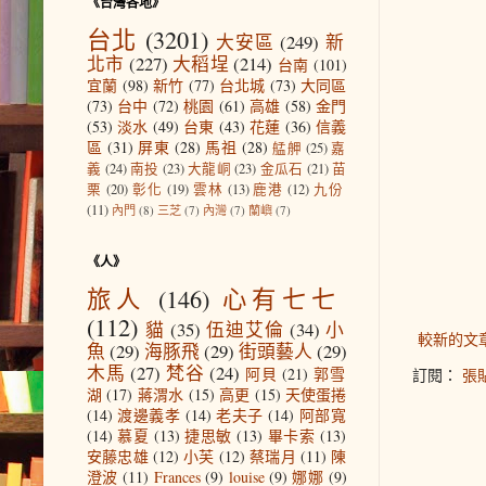
《台灣各地》
台北
(3201)
大安區
(249)
新
北市
(227)
大稻埕
(214)
台南
(101)
宜蘭
(98)
新竹
(77)
台北城
(73)
大同區
(73)
台中
(72)
桃園
(61)
高雄
(58)
金門
(53)
淡水
(49)
台東
(43)
花蓮
(36)
信義
區
(31)
屏東
(28)
馬祖
(28)
艋舺
(25)
嘉
義
(24)
南投
(23)
大龍峒
(23)
金瓜石
(21)
苗
栗
(20)
彰化
(19)
雲林
(13)
鹿港
(12)
九份
(11)
內門
(8)
三芝
(7)
內灣
(7)
蘭嶼
(7)
《人》
旅人
(146)
心有七七
(112)
貓
(35)
伍迪艾倫
(34)
小
較新的文
魚
(29)
海豚飛
(29)
街頭藝人
(29)
木馬
(27)
梵谷
(24)
阿貝
(21)
郭雪
訂閱：
張貼
湖
(17)
蔣渭水
(15)
高更
(15)
天使蛋捲
(14)
渡邊義孝
(14)
老夫子
(14)
阿部寬
(14)
慕夏
(13)
捷思敏
(13)
畢卡索
(13)
安藤忠雄
(12)
小芙
(12)
蔡瑞月
(11)
陳
澄波
(11)
Frances
(9)
louise
(9)
娜娜
(9)