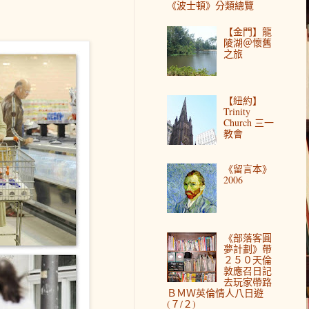
《波士頓》分類總覽
【金門】龍
陵湖＠懷舊
之旅
【紐約】
Trinity
Church 三一
教會
《留言本》
2006
《部落客圓
夢計劃》帶
２５０天倫
敦應召日記
去玩家帶路
ＢＭＷ英倫情人八日遊
(７/２)