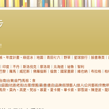
步
！
帳
、
年度計畫
、
綠逗冰
｜
地圖
｜
青田七六
｜
野草
｜
星球旅行
｜
臉書專頁
｜
｜
印度
｜
不丹
｜
斯洛伐克
｜
摩洛哥
｜
北海道
｜
祕魯
｜
智利
巴黎
｜
羅馬
｜
威尼斯
｜
佛羅倫斯
｜
倫敦
：
國家畫廊
｜
維也納
｜
布拉格
｜
柏
台南
|
台東
|
金門
|
馬祖
：
食
道
|
庭園
|
坑道
|
老街
|
古厝
|
懷舊
|
墓
|
書
|
書店
|
品牌
|
街頭藝人
|
旅人
|
公共藝術
|
宗教
|
馬奈
、
莫內
、
高更
、
梵谷
、
慕夏
、
夏卡爾
、
畢卡索
、
郭雪湖
、
陳澄波
、
龍