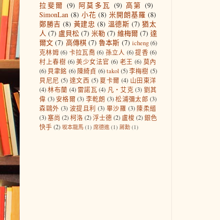
拉斐爾
(9)
阿莫多瓦
(9)
高第
(9)
SimonLan
(8)
小花
(8)
米開朗基羅
(8)
鄭勝吉
(8)
黃建忠
(8)
溫德斯
(7)
猶太
人
(7)
盧貝松
(7)
米勒
(7)
維梅爾
(7)
達
爾文
(7)
高傳棋
(7)
魯本斯
(7)
icheng
(6)
克林姆
(6)
卡拉瓦喬
(6)
孫立人
(6)
提香
(6)
村上春樹
(6)
美少女法官
(6)
老王
(6)
莫內
(6)
貝聿銘
(6)
陳綺貞
(6)
takol
(5)
李梅樹
(5)
貝尼尼
(5)
達文西
(5)
夏卡爾
(4)
山田東洋
(4)
林布蘭
(4)
雷諾瓦
(4)
凡‧艾克
(3)
劉其
偉
(3)
安格爾
(3)
李乾朗
(3)
松浦彌太郎
(3)
森鷗外
(3)
波提且利
(3)
畢沙羅
(3)
陳柔縉
(3)
塞尚
(2)
柯洛
(2)
浮士德
(2)
盧梭
(2)
銀色
快手
(2)
坂本龍馬
(1)
席德進
(1)
蔣勳
(1)