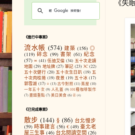
《失
《進行中專案》
流水帳
(574)
建築
(156)
◎
(119)
碎念
(99)
書架
(61)
紀念
(57)
∞
(41)
伍迪艾倫
(34)
五十次走讀
地圖
(29)
地址牌
(27)
筆記
(23)
3C
(22)
五十次健行
(20)
五十次生日趴
(19)
五
十次肉桂捲
(19)
夜景
(19)
五十冰
(17)
郭雪湖
(17)
○
(13)
古今對照
(11)
蔦屋
(10)
一年五十次
(9)
人孔蓋
(9)
101種咖啡製作
(7)
畫錯重點
(7)
美日美食
(6)
㊣
(4)
《已完成專案》
散步
(144)
§
(86)
台北慢步
(59)
時事建言
(56)
€
(49)
臺北老
屋三生事
(46)
台北閱讀空間
(26)