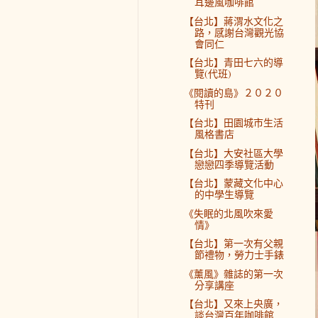
耳邊風咖啡館
【台北】蔣渭水文化之
路，感謝台灣觀光協
會同仁
【台北】青田七六的導
覽(代班)
《閱讀的島》２０２０
特刊
【台北】田園城市生活
風格書店
【台北】大安社區大學
戀戀四季導覽活動
【台北】蒙藏文化中心
的中學生導覽
《失眠的北風吹來愛
情》
【台北】第一次有父親
節禮物，勞力士手錶
《薰風》雜誌的第一次
分享講座
【台北】又來上央廣，
談台灣百年咖啡館