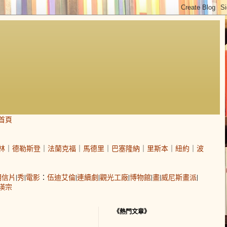
首頁
林
｜
德勒斯登
｜
法蘭克福
｜
馬德里
｜
巴塞隆納
｜
里斯本
｜
紐約
｜
波
明信片
|
秀
|
電影
：
伍迪艾倫
|
連續劇
|
觀光工廠
|
博物館
|
畫
|
威尼斯畫派
|
瑛宗
《熱門文章》