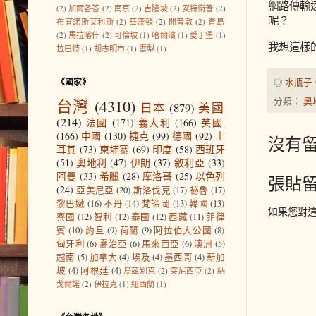
網路傳輸
(2)
加爾各答
(2)
南京
(2)
吉隆坡
(2)
安特衛普
(2)
呢？
布宜諾斯艾利斯
(2)
華盛頓
(2)
開普敦
(2)
青島
(2)
馬拉喀什
(2)
可倫坡
(1)
哈爾濱
(1)
愛丁堡
(1)
我想這樣
拉巴特
(1)
胡志明市
(1)
雪梨
(1)
《國家》
◎
水瓶子
台灣
(4310)
分類：
奧
日本
(879)
美國
(214)
法國
(171)
義大利
(166)
英國
(166)
中國
(130)
捷克
(99)
德國
(92)
土
沒有留
耳其
(73)
柬埔寨
(69)
印度
(58)
西班牙
(51)
奧地利
(47)
伊朗
(37)
敘利亞
(33)
阿曼
(33)
希臘
(28)
摩洛哥
(25)
以色列
張貼
(24)
亞美尼亞
(20)
斯洛伐克
(17)
祕魯
(17)
黎巴嫩
(16)
不丹
(14)
梵諦岡
(13)
韓國
(13)
如果您對
寮國
(12)
智利
(12)
泰國
(12)
西藏
(11)
菲律
賓
(10)
約旦
(9)
荷蘭
(9)
阿拉伯大公國
(8)
匈牙利
(6)
喬治亞
(6)
馬來西亞
(6)
澳洲
(5)
越南
(5)
加拿大
(4)
埃及
(4)
墨西哥
(4)
新加
坡
(4)
阿根廷
(4)
烏茲別克
(2)
突尼西亞
(2)
納
戈爾諾
(2)
伊拉克
(1)
紐西蘭
(1)