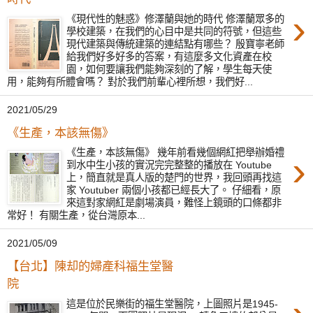
›
《現代性的魅惑》修澤蘭與她的時代 修澤蘭眾多的
學校建築，在我們的心目中是共同的符號，但這些
現代建築與傳統建築的連結點有哪些？ 殷寶寧老師
給我們好多好多的答案，有這麼多文化資產在校
園，如何要讓我們能夠深刻的了解，學生每天使
用，能夠有所體會嗎？ 對於我們前輩心裡所想，我們好...
2021/05/29
《生產，本該無傷》
《生產，本該無傷》 幾年前看幾個網紅把舉辦婚禮
›
到水中生小孩的實況完完整整的播放在 Youtube
上，簡直就是真人版的楚門的世界，我回頭再找這
家 Youtuber 兩個小孩都已經長大了。 仔細看，原
來這對家網紅是劇場演員，難怪上鏡頭的口條都非
常好！ 有關生產，從台灣原本...
2021/05/09
【台北】陳却的婦產科福生堂醫
院
這是位於民樂街的福生堂醫院，上圖照片是1945-