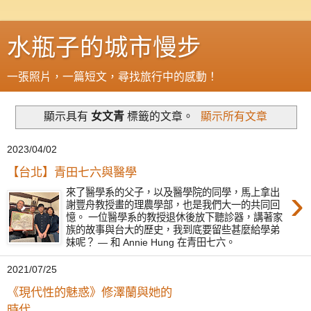
水瓶子的城市慢步
一張照片，一篇短文，尋找旅行中的感動！
顯示具有
女文青
標籤的文章。
顯示所有文章
2023/04/02
【台北】青田七六與醫學
›
來了醫學系的父子，以及醫學院的同學，馬上拿出
謝豐舟教授畫的理農學部，也是我們大一的共同回
憶。 一位醫學系的教授退休後放下聽診器，講著家
族的故事與台大的歷史，我到底要留些甚麼給學弟
妹呢？ — 和 Annie Hung 在青田七六。
2021/07/25
《現代性的魅惑》修澤蘭與她的
時代