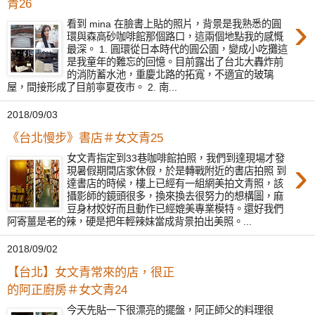
青26
›
看到 mina 在臉書上貼的照片，背景是我熟悉的圓
環與森高砂咖啡館那個路口，這兩個地點我的感慨
最深。 1. 圓環從日本時代的圓公園，變成小吃攤這
是我童年的難忘的回憶。目前露出了台北大轟炸前
的消防蓄水池，重慶北路的拓寬，不適宜的玻璃
屋，間接形成了目前寧夏夜市。 2. 南...
2018/09/03
《台北慢步》書店＃女文青25
女文青指定到33巷咖啡館拍照，我們到達現場才發
›
現暑假期間店家休假，於是轉戰附近的書店拍照 到
達書店的時候，樓上已經有一組網美拍文青照，該
攝影師的鏡頭很多，換來換去很努力的想構圖，麻
豆身材姣好而且動作已經媲美專業模特。還好我們
阿寄薑是老的辣，硬是把年輕辣妹當成背景拍出美照。...
2018/09/02
【台北】女文青常來的店，很正
的阿正廚房＃女文青24
今天先貼一下很漂亮的擺盤，阿正師父的料理很