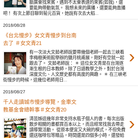
脈廣會找來賓，遇到不太會表達的來賓(如我)，還
要能夠帶動氣氛。 我想未來的廣播，還要能夠直播
吧！ 有次上節目聊到菊元百貨，她說有次去大稻...
2018/08/28
《台北慢步》女文青慢步到台南
去了 ＃女文青21
›
有一次淡大文茹老師說要帶幾個老師一起去三峽看
李梅樹美術館舉辦的鹽月桃甫展，剛好有空就一起
跟去了。 文茹老師說： ＊ 這位女文青是在台灣逐
漸生根的日本教師，除了日語教學之外，對於台灣
深度文化、人文歷史都有高度的興趣。 ＊ 在三峽老
街慢步的時候，這幾位老師用日...
2018/08/27
千人走讀城市慢步導覽，金車文
教基金會總幹事＃女文青20
›
清芸姊這幾年非常支持水瓶子個人的書，每次出版
散步相關的書都買百本以上，而且經常找我去帶走
讀導覽活動。 從原本便宜又大碗的模式，不但免費
還送咖啡包等贈品，時間還是四個多小時，還發給