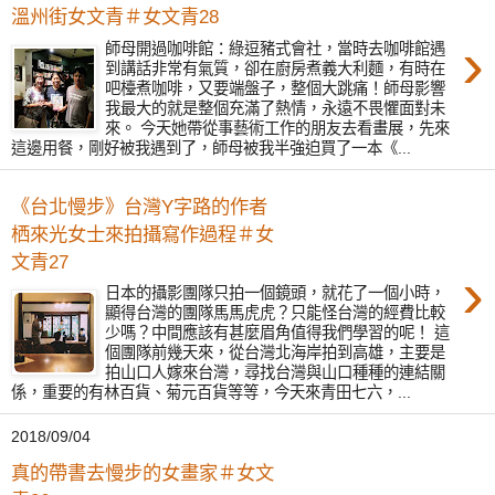
溫州街女文青＃女文青28
›
師母開過咖啡館：綠逗豬式會社，當時去咖啡館遇
到講話非常有氣質，卻在廚房煮義大利麵，有時在
吧檯煮咖啡，又要端盤子，整個大跳痛！師母影響
我最大的就是整個充滿了熱情，永遠不畏懼面對未
來。 今天她帶從事藝術工作的朋友去看畫展，先來
這邊用餐，剛好被我遇到了，師母被我半強迫買了一本《...
《台北慢步》台灣Y字路的作者
栖來光女士來拍攝寫作過程＃女
文青27
›
日本的攝影團隊只拍一個鏡頭，就花了一個小時，
顯得台灣的團隊馬馬虎虎？只能怪台灣的經費比較
少嗎？中間應該有甚麼眉角值得我們學習的呢！ 這
個團隊前幾天來，從台灣北海岸拍到高雄，主要是
拍山口人嫁來台灣，尋找台灣與山口種種的連結關
係，重要的有林百貨、菊元百貨等等，今天來青田七六，...
2018/09/04
真的帶書去慢步的女畫家＃女文