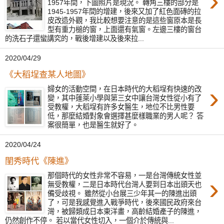
›
1957年間，下圖照片是現況。 轉角三樓的部分是
1945-1957年間的增建，後來又加了紅色面磚的拉
皮改造外觀，我比較想要注意的是這些窗原本是長
型有重力槌的窗，上面還有氣窗。左邊三樓的窗台
的洗石子還蠻講究的，戰後增建以及後來拉...
2020/04/29
《大稻埕查某人地圖》
›
婦女的活動空間，在日本時代的大稻埕有快速的改
變，其中蓬萊小學與第三女中讓台灣女性從小有了
受教權，大稻埕有許多女醫生，地位不比男性要
低，那麼結婚對象會選擇甚麼樣職業的男人呢？ 答
案很簡單，也是醫生就好了。
2020/04/24
閨秀時代《陳進》
那個時代的女性非常不容易，一是台灣傳統女性並
›
無受教權，二是日本時代台灣人要到日本出頭天也
備受歧視。 雖然從小台展三少年其一的陳進出頭
了，可是我感覺進入戰爭時代，後來國民政府來台
灣，被歸類成日本東洋畫，高齡結婚產子的陳進，
仍然創作不停。 若以當代女性切入，一個介於傳統與...