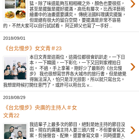
›
猛，除了味道能夠互相相襯之外，顏色也要很搭，
甚至是擺盤是擺好擺滿，高低有層次，比西洋藝術
繪畫中的油畫還要講究。 傳統法國料理講究擺盤，
但是總有很大的留白空間，要擺滿是非常不容易
的，不然大家可以自行試試看。 阿正師父也寫了一手好...
2018/09/01
《台北慢步》女文青＃23
本日文青是這兩位，這兩位都很會趴趴走，一下日
›
本，一下韓國，一下彰化，一下又回到家裡拍日
出。 不過，手上拿著，剛好少了最新的《台北慢
步》 我也很想寫世界各大城市的旅行書，但是總覺
得無法深入，怕只是浮光掠影，所以就只寫台北。
我想是時候打開任意門了，或許可以用台北 v...
2018/08/29
《台北慢步》央廣的主持人＃女
文青22
›
我這輩子上最多次的節目，絕對是她主持的節目沒
錯，現在的廣播主持人要三頭六臂，不但要會寫文
案，剪接聲音、配樂，還要會寫文章，同時還要人