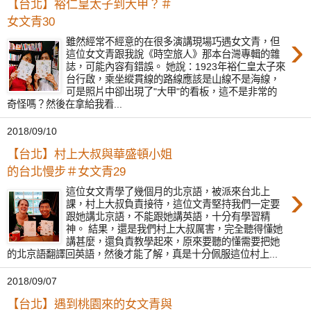
【台北】裕仁皇太子到大甲？＃
女文青30
›
雖然經常不經意的在很多演講現場巧遇女文青，但
這位女文青跟我說《時空旅人》那本台灣專輯的雜
誌，可能內容有錯誤。 她說：1923年裕仁皇太子來
台行啟，乘坐縱貫線的路線應該是山線不是海線，
可是照片中卻出現了"大甲"的看板，這不是非常的
奇怪嗎？然後在拿給我看...
2018/09/10
【台北】村上大叔與華盛頓小姐
的台北慢步＃女文青29
›
這位女文青學了幾個月的北京語，被派來台北上
課，村上大叔負責接待，這位文青堅持我們一定要
跟她講北京語，不能跟她講英語，十分有學習精
神。 結果，還是我們村上大叔厲害，完全聽得懂她
講甚麼，還負責教學起來，原來要聽的懂需要把她
的北京語翻譯回英語，然後才能了解，真是十分佩服這位村上...
2018/09/07
【台北】遇到桃園來的女文青與