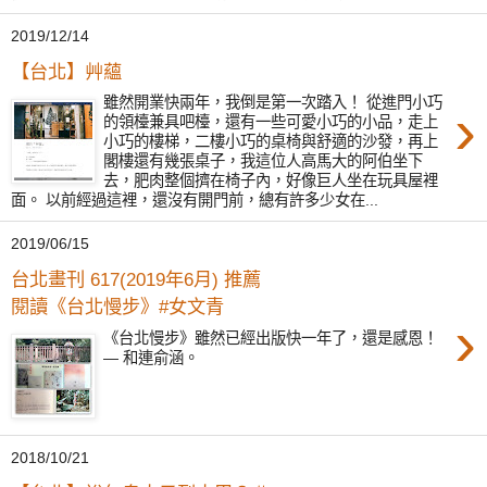
2019/12/14
【台北】艸蘊
雖然開業快兩年，我倒是第一次踏入！ 從進門小巧
›
的領檯兼具吧檯，還有一些可愛小巧的小品，走上
小巧的樓梯，二樓小巧的桌椅與舒適的沙發，再上
閣樓還有幾張桌子，我這位人高馬大的阿伯坐下
去，肥肉整個擠在椅子內，好像巨人坐在玩具屋裡
面。 以前經過這裡，還沒有開門前，總有許多少女在...
2019/06/15
台北畫刊 617(2019年6月) 推薦
閱讀《台北慢步》#女文青
›
《台北慢步》雖然已經出版快一年了，還是感恩！
— 和連俞涵。
2018/10/21