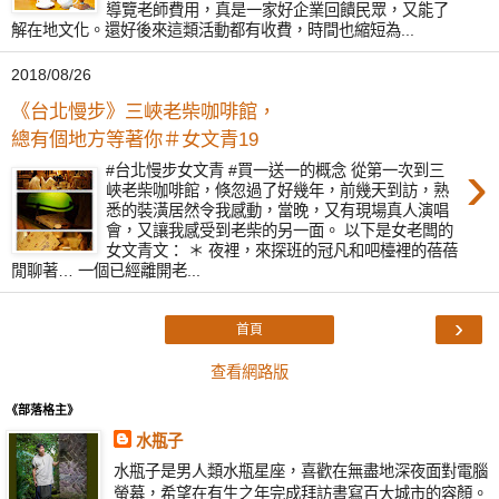
導覽老師費用，真是一家好企業回饋民眾，又能了
解在地文化。還好後來這類活動都有收費，時間也縮短為...
2018/08/26
《台北慢步》三峽老柴咖啡館，
總有個地方等著你＃女文青19
›
#台北慢步女文青 #買一送一的概念 從第一次到三
峽老柴咖啡館，倏忽過了好幾年，前幾天到訪，熟
悉的裝潢居然令我感動，當晚，又有現場真人演唱
會，又讓我感受到老柴的另一面。 以下是女老闆的
女文青文： ＊ 夜裡，來探班的冠凡和吧檯裡的蓓蓓
閒聊著… 一個已經離開老...
›
首頁
查看網路版
《部落格主》
水瓶子
水瓶子是男人類水瓶星座，喜歡在無盡地深夜面對電腦
螢幕，希望在有生之年完成拜訪書寫百大城市的容顏。