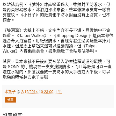
以雜誌為例，《號外》雜誌過重過大，雖然封面防潑水，但
是內頁容易吸水，沐浴泡澡出來後，整本雜誌跟皮膚一樣會
有皺紋。《小日子》的紙質也不防水封面沒有上膠質，也不
適合。
《雙河灣》大抵上不錯，文字內容不長不短，頁數適中不會
過重。《Taipei Walker》、《Shopping Design》這兩本都很
適合帶入浴室看，用紙很防水，曾經有發生過災難整本掉到
水裡，但是馬上拿起來還可以繼續閱讀，但《Taipei
Walker》內容偏重美食，邊泡澡肚子會咕嚕咕嚕叫。
其實，書本來就不是設計要被帶入浴室這種潮濕的環境，可
是 SONY 的手機現在一支支強調防水，而且等級是可以一直
泡在水裡的，那麼我要敗一支防水的大手機或大平板，可以
泡澡的時候翻閱電子書囉
水瓶子
@
2/19/2014 10:23:00 上午
分享
沒有留言: