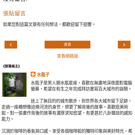
張貼留言
如果您對這篇文章有任何想法，都歡迎留下迴響。
‹
›
首頁
查看網路版
《部落格主》
水瓶子
水瓶子是男人類水瓶星座，喜歡在無盡地深夜面對電腦
螢幕，希望在有生之年完成拜訪書寫百大城市的容顏。
迷上了無目的的城市散步，到世界各大城市留下足跡，
走過一座橋想像這條河流的身世，想更了解背後的故事。喜歡逛美術
館，對一張畫作背後的故事有濃厚求知慾望，有更甚於八卦雜誌的感知
能力。
沉溺於咖啡的香氣與口感，享受各個咖啡館的獨特印象與美好時光，希