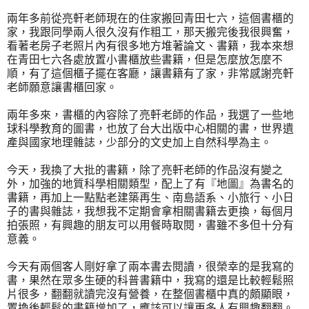
兩年多前從亮軒老師現在的住家搬回青田七六，這個書櫃的
家，我跟同學兩人很久沒有作粗工，那天搬完後我很興奮，
看著老房子老照片內有很多地方堆著論文、書籍，我本來想
在青田七六各處放置小書櫃放些書籍，但是怎麼放怎麼不
順，有了這個櫃子擺在客廳，讓書籍有了家，非常感謝亮軒
老師願意讓書櫃回家。
兩年多來，書櫃的內容除了亮軒老師的作品，我選了一些地
球科學教育的圖書，也放了台大出版中心相關的書，世界遺
產與國家地理雜誌，少部分的文史加上自然科學為主。
今天，我換了大批的書籍，除了亮軒老師的作品沒有變之
外，加強的地質科學相關類型，配上了有『地圖』為書名的
書籍，再加上一點點老建築再生、南島語系、小旅行、小日
子的書與雜誌，我想我不定期會拿相關書籍去更換，每個月
拍張照，有興趣的朋友可以用餐時取閱，書雖不多但十分有
意義。
今天有兩個客人剛好拿了兩本書去閱讀，很榮幸的是我寫的
書，果然在眾多生硬的科普書籍中，我寫的還是比較輕鬆照
片很多，翻翻就讀完沒有營養，在整個書櫃中真的頗顯眼，
置換後輕鬆的書籍增加了，應該可以讓更多人有興趣翻翻。