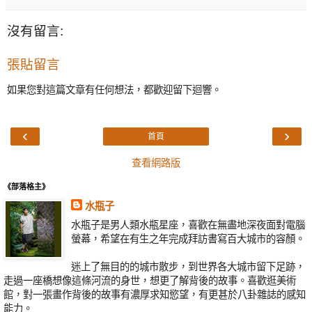
沒有留言:
張貼留言
如果您對這篇文章有任何想法，都歡迎留下迴響。
‹
›
首頁
查看網路版
《部落格主》
水瓶子
水瓶子是男人類水瓶星座，喜歡在無盡地深夜面對電腦
螢幕，希望在有生之年完成拜訪書寫百大城市的容顏。
迷上了無目的的城市散步，到世界各大城市留下足跡，
走過一座橋想像這條河流的身世，想更了解背後的故事。喜歡逛美術
館，對一張畫作背後的故事有濃厚求知慾望，有更甚於八卦雜誌的感知
能力。