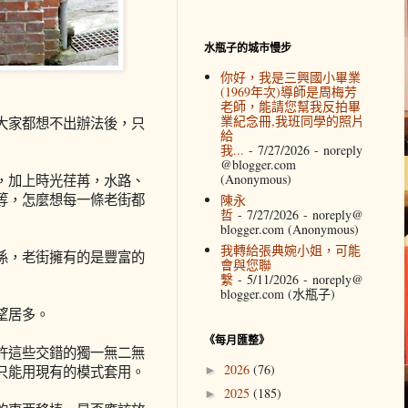
水瓶子的城市慢步
你好，我是三興國小畢業
(1969年次)導師是周梅芳
老師，能請您幫我反拍畢
業紀念冊,我班同學的照片
大家都想不出辦法後，只
給
我...
- 7/27/2026
- noreply
@blogger.com
(Anonymous)
，加上時光荏苒，水路、
等，怎麼想每一條老街都
陳永
哲
- 7/27/2026
- noreply@
blogger.com (Anonymous)
我轉給張典婉小姐，可能
係，老街擁有的是豐富的
會與您聯
繫
- 5/11/2026
- noreply@
blogger.com (水瓶子)
望居多。
《每月匯整》
許這些交錯的獨一無二無
2026
(76)
只能用現有的模式套用。
►
2025
(185)
►