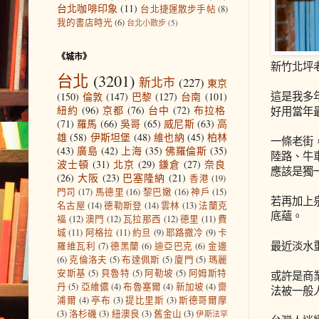
台北咖啡印象
(11)
台北捷運散步手帖
(8)
我的書店時光
(6)
台北小散步
(5)
《城市》
新竹北坪
台北
(3201)
新北市
(227)
東京
這是我多
(150)
倫敦
(147)
巴黎
(127)
台南
(101)
紐約
(96)
京都
(76)
台中
(72)
布拉格
好用當年
(71)
羅馬
(66)
吳哥
(65)
威尼斯
(63)
高
雄
(58)
伊斯坦堡
(48)
維也納
(45)
柏林
一條老街
(43)
廣島
(42)
上海
(35)
佛羅倫斯
(35)
陸路、牛
波士頓
(31)
北京
(29)
鎌倉
(27)
奈良
應該是獨
(26)
大阪
(23)
巴塞隆納
(21)
香港
(19)
門司
(17)
馬德里
(16)
黎巴嫩
(16)
神戶
(15)
若再加上
名古屋
(14)
德勒斯登
(14)
雲林
(13)
法蘭克
底蘊。
福
(12)
澳門
(12)
瓦拉那西
(12)
德里
(11)
費
城
(11)
阿格拉
(11)
約旦
(9)
耶路撒冷
(9)
卡
最近淡水
羅維瓦利
(7)
德黑蘭
(6)
迪亞巴克
(6)
金邊
(6)
克倫洛夫
(5)
布達佩斯
(5)
廈門
(5)
瑪麗
安斯基
(5)
貝魯特
(5)
阿勒坡
(5)
阿姆斯特
或許是商
丹
(5)
亞維儂
(4)
布魯塞爾
(4)
新加坡
(4)
齋
法被一般
浦爾
(4)
亭布
(3)
提比里斯
(3)
斯德哥爾摩
(3)
洛杉磯
(3)
紐澳良
(3)
舊金山
(3)
伊斯法罕