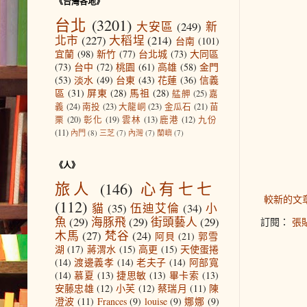
《台灣各地》
台北
(3201)
大安區
(249)
新
北市
(227)
大稻埕
(214)
台南
(101)
宜蘭
(98)
新竹
(77)
台北城
(73)
大同區
(73)
台中
(72)
桃園
(61)
高雄
(58)
金門
(53)
淡水
(49)
台東
(43)
花蓮
(36)
信義
區
(31)
屏東
(28)
馬祖
(28)
艋舺
(25)
嘉
義
(24)
南投
(23)
大龍峒
(23)
金瓜石
(21)
苗
栗
(20)
彰化
(19)
雲林
(13)
鹿港
(12)
九份
(11)
內門
(8)
三芝
(7)
內灣
(7)
蘭嶼
(7)
《人》
旅人
(146)
心有七七
較新的文
(112)
貓
(35)
伍迪艾倫
(34)
小
魚
(29)
海豚飛
(29)
街頭藝人
(29)
訂閱：
張貼
木馬
(27)
梵谷
(24)
阿貝
(21)
郭雪
湖
(17)
蔣渭水
(15)
高更
(15)
天使蛋捲
(14)
渡邊義孝
(14)
老夫子
(14)
阿部寬
(14)
慕夏
(13)
捷思敏
(13)
畢卡索
(13)
安藤忠雄
(12)
小芙
(12)
蔡瑞月
(11)
陳
澄波
(11)
Frances
(9)
louise
(9)
娜娜
(9)