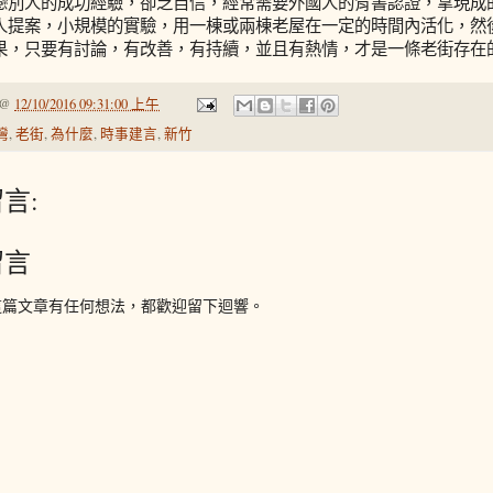
戀別人的成功經驗，卻乏自信，經常需要外國人的背書認證，拿現成
人提案，小規模的實驗，用一棟或兩棟老屋在一定的時間內活化，然
果，只要有討論，有改善，有持續，並且有熱情，才是一條老街存在
@
12/10/2016 09:31:00 上午
灣
,
老街
,
為什麼
,
時事建言
,
新竹
言:
留言
這篇文章有任何想法，都歡迎留下迴響。