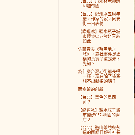
【台北】飛米林老師講
印加帝國
【台北】紀州庵五周年
慶，作家的家，同安
街一日表情
【綠逗冰】聽水瓶子城
市慢步058-台北原來
如此
佐藤春夫《殖民地之
旅》，霧社事件是虛
構的真實？還是未卜
先知？
為什麼台灣老街都長得
一樣，現在除了塗鴉
想不出新招的嗎？
雨傘架的創新
【台北】黑色的墨西
哥？
【綠逗冰】聽水瓶子城
市慢步057-桃園的書
店２
【台北】遊山茶訪與永
遠的國語日報社社長