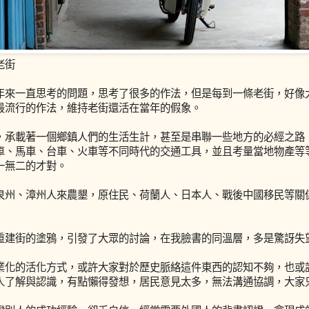
老街
年來一直思考的問題，思考了很多的作法，但是每到一條老街，好像
最流行的作法，維持老街還活在當年的假象。
，承載著一個鄉鎮人們的生活生計，甚至是串聯一些地方的必經之路
車、馬車、台車、火車等不同時代的交通工具，並且考量當地物產等
一無二的才對。
泉州、漳州人來農墾，原住民、荷蘭人、日本人、戰後中國移民等關
重建街的塗鴉，引發了大眾的討論，在我臉書的同溫層，多是驚訝失
業化的活化方式，或許大家對於歷史脈絡這件東西的認知不夠，也或
人了解與認識，有點懶得發想，居民意見太多，無法溝通協調，大家