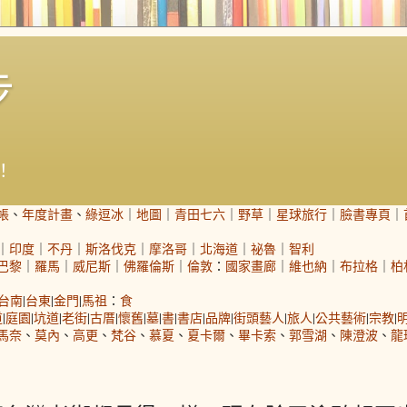
步
！
帳
、
年度計畫
、
綠逗冰
｜
地圖
｜
青田七六
｜
野草
｜
星球旅行
｜
臉書專頁
｜
｜
印度
｜
不丹
｜
斯洛伐克
｜
摩洛哥
｜
北海道
｜
祕魯
｜
智利
巴黎
｜
羅馬
｜
威尼斯
｜
佛羅倫斯
｜
倫敦
：
國家畫廊
｜
維也納
｜
布拉格
｜
柏
台南
|
台東
|
金門
|
馬祖
：
食
道
|
庭園
|
坑道
|
老街
|
古厝
|
懷舊
|
墓
|
書
|
書店
|
品牌
|
街頭藝人
|
旅人
|
公共藝術
|
宗教
|
馬奈
、
莫內
、
高更
、
梵谷
、
慕夏
、
夏卡爾
、
畢卡索
、
郭雪湖
、
陳澄波
、
龍