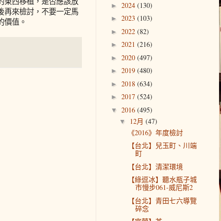
的東西移植，是否應該放
2024
(130)
►
後再來檢討，不要一定馬
2023
(103)
►
的價值。
2022
(82)
►
2021
(216)
►
2020
(497)
►
2019
(480)
►
2018
(634)
►
2017
(524)
►
2016
(495)
▼
12月
(47)
▼
《2016》年度檢討
【台北】兒玉町、川端
町
【台北】清潔環境
【綠逗冰】聽水瓶子城
市慢步061-威尼斯2
【台北】青田七六導覽
碎念