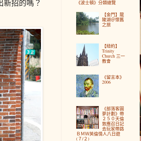
出新招的嗎？
《波士頓》分類總覽
【金門】龍
陵湖＠懷舊
之旅
【紐約】
Trinity
Church 三一
教會
《留言本》
2006
《部落客圓
夢計劃》帶
２５０天倫
敦應召日記
去玩家帶路
ＢＭＷ英倫情人八日遊
(７/２)