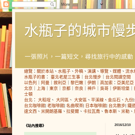
水瓶子的城市慢
一張照片，一篇短文，尋找旅行中的感動
總覽
：
關於本站
、
水瓶子
、
外稿
、
演講
、
導覽
、
媒體
、
流水
水瓶子的書
：
臺北老屋三生事
｜
台北慢步
｜
台北閱讀空間
以色列
｜
阿曼
｜
敘利亞
｜
黎巴嫩
｜
伊朗
｜
高加索
：
亞美尼亞
北京
｜
上海
｜
東京
｜
京都
｜
奈良
｜
神戶
｜
吳哥
｜
伊斯坦堡
｜
士頓
台北
：
大稻埕
、
大同區
、
大安區
、
平溪線
、
金瓜石
、
九份
|
台北咖啡館
|
老咖啡館
|
名曲喫茶
|
日本咖啡館
|
台北散步
|
鐵
達文西
、
米開朗基羅
、
拉斐爾
、
卡拉瓦喬
、
魯本斯
、
米勒
、
2016/12/10
《站內搜尋》