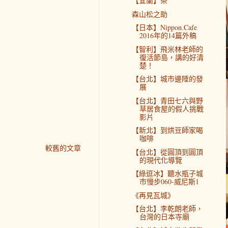
【宜蘭】茶
森山松之助
【日本】Nippon.Cafe
2016年的14篇外稿
【智利】飛米林老師的
復活節島，講的好清
楚！
【台北】城市邊陲的發
展
【台北】青田七六與野
草居食屋的假人挑戰
影片
【新北】到烘豆師家喝
咖啡
較舊的文章
【台北】從圓頂到圓頂
的現代化導覽
【綠逗冰】聽水瓶子城
市慢步060-威尼斯1
《再見瓦城》
【台北】李乾朗老師，
台灣的日本寺廟