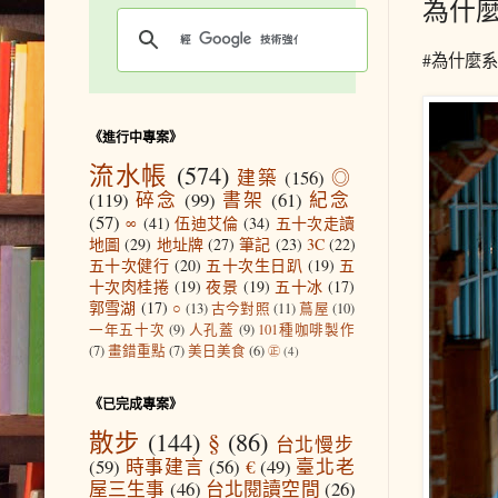
為什
#為什麼系
《進行中專案》
流水帳
(574)
建築
(156)
◎
(119)
碎念
(99)
書架
(61)
紀念
(57)
∞
(41)
伍迪艾倫
(34)
五十次走讀
地圖
(29)
地址牌
(27)
筆記
(23)
3C
(22)
五十次健行
(20)
五十次生日趴
(19)
五
十次肉桂捲
(19)
夜景
(19)
五十冰
(17)
郭雪湖
(17)
○
(13)
古今對照
(11)
蔦屋
(10)
一年五十次
(9)
人孔蓋
(9)
101種咖啡製作
(7)
畫錯重點
(7)
美日美食
(6)
㊣
(4)
《已完成專案》
散步
(144)
§
(86)
台北慢步
(59)
時事建言
(56)
€
(49)
臺北老
屋三生事
(46)
台北閱讀空間
(26)