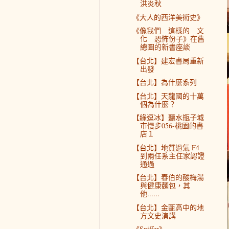
洪炎秋
《大人的西洋美術史》
《像我們 這樣的 文
化 恐怖份子》在舊
總圖的新書座談
【台北】建宏書局重新
出發
【台北】為什麼系列
【台北】天龍國的十萬
個為什麼？
【綠逗冰】聽水瓶子城
市慢步056-桃園的書
店１
【台北】地質過氣 F4
到兩任系主任家認證
通過
【台北】春伯的酸梅湯
與健康麵包，其
他......
【台北】金甌高中的地
方文史演講
《Sniffer》