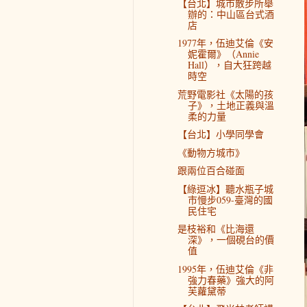
【台北】城市散步所舉
辦的：中山區台式酒
店
1977年，伍迪艾倫《安
妮霍爾》（Annie
Hall），自大狂跨越
時空
荒野電影社《太陽的孩
子》，土地正義與溫
柔的力量
【台北】小學同學會
《動物方城市》
跟兩位百合碰面
【綠逗冰】聽水瓶子城
市慢步059-臺灣的國
民住宅
是枝裕和《比海還
深》，一個硯台的價
值
1995年，伍迪艾倫《非
強力春藥》強大的阿
芙蘿黛蒂