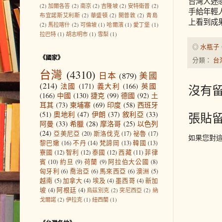
台灣人迷
(2)
加爾各答
(2)
南京
(2)
吉隆坡
(2)
安特衛普
(2)
手給年輕
布宜諾斯艾利斯
(2)
華盛頓
(2)
開普敦
(2)
青島
上看到成
(2)
馬拉喀什
(2)
可倫坡
(1)
哈爾濱
(1)
愛丁堡
(1)
拉巴特
(1)
胡志明市
(1)
雪梨
(1)
◎
水瓶子
《國家》
分類：
台
台灣
(4310)
日本
(879)
美國
(214)
法國
(171)
義大利
(166)
英國
沒有留
(166)
中國
(130)
捷克
(99)
德國
(92)
土
耳其
(73)
柬埔寨
(69)
印度
(58)
西班牙
(51)
奧地利
(47)
伊朗
(37)
敘利亞
(33)
張貼
阿曼
(33)
希臘
(28)
摩洛哥
(25)
以色列
(24)
亞美尼亞
(20)
斯洛伐克
(17)
祕魯
(17)
如果您對
黎巴嫩
(16)
不丹
(14)
梵諦岡
(13)
韓國
(13)
寮國
(12)
智利
(12)
泰國
(12)
西藏
(11)
菲律
賓
(10)
約旦
(9)
荷蘭
(9)
阿拉伯大公國
(8)
匈牙利
(6)
喬治亞
(6)
馬來西亞
(6)
澳洲
(5)
越南
(5)
加拿大
(4)
埃及
(4)
墨西哥
(4)
新加
坡
(4)
阿根廷
(4)
烏茲別克
(2)
突尼西亞
(2)
納
戈爾諾
(2)
伊拉克
(1)
紐西蘭
(1)