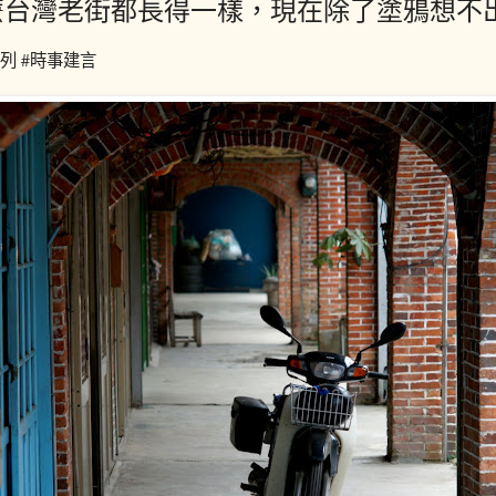
麼台灣老街都長得一樣，現在除了塗鴉想不
列 #時事建言