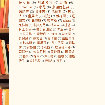
拉斐爾
(9)
阿莫多瓦
(9)
高第
(9)
SimonLan
(8)
小花
(8)
米開朗基羅
(8)
鄭勝吉
(8)
黃建忠
(8)
溫德斯
(7)
猶太
人
(7)
盧貝松
(7)
米勒
(7)
維梅爾
(7)
達
爾文
(7)
高傳棋
(7)
魯本斯
(7)
icheng
(6)
克林姆
(6)
卡拉瓦喬
(6)
孫立人
(6)
提香
(6)
村上春樹
(6)
美少女法官
(6)
老王
(6)
莫內
(6)
貝聿銘
(6)
陳綺貞
(6)
takol
(5)
李梅樹
(5)
貝尼尼
(5)
達文西
(5)
夏卡爾
(4)
山田東洋
(4)
林布蘭
(4)
雷諾瓦
(4)
凡‧艾克
(3)
劉其
偉
(3)
安格爾
(3)
李乾朗
(3)
松浦彌太郎
(3)
森鷗外
(3)
波提且利
(3)
畢沙羅
(3)
陳柔縉
(3)
塞尚
(2)
柯洛
(2)
浮士德
(2)
盧梭
(2)
銀色
快手
(2)
坂本龍馬
(1)
席德進
(1)
蔣勳
(1)