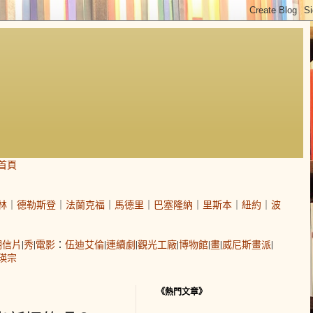
首頁
林
｜
德勒斯登
｜
法蘭克福
｜
馬德里
｜
巴塞隆納
｜
里斯本
｜
紐約
｜
波
明信片
|
秀
|
電影
：
伍迪艾倫
|
連續劇
|
觀光工廠
|
博物館
|
畫
|
威尼斯畫派
|
瑛宗
《熱門文章》