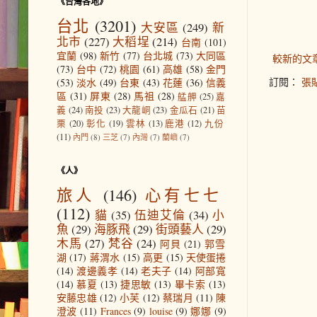
《台灣各地》
台北
(3201)
大安區
(249)
新
北市
(227)
大稻埕
(214)
台南
(101)
宜蘭
(98)
新竹
(77)
台北城
(73)
大同區
較新的文
(73)
台中
(72)
桃園
(61)
高雄
(58)
金門
訂閱：
張貼
(53)
淡水
(49)
台東
(43)
花蓮
(36)
信義
區
(31)
屏東
(28)
馬祖
(28)
艋舺
(25)
嘉
義
(24)
南投
(23)
大龍峒
(23)
金瓜石
(21)
苗
栗
(20)
彰化
(19)
雲林
(13)
鹿港
(12)
九份
(11)
內門
(8)
三芝
(7)
內灣
(7)
蘭嶼
(7)
《人》
旅人
(146)
心有七七
(112)
貓
(35)
伍迪艾倫
(34)
小
魚
(29)
海豚飛
(29)
街頭藝人
(29)
木馬
(27)
梵谷
(24)
阿貝
(21)
郭雪
湖
(17)
蔣渭水
(15)
高更
(15)
天使蛋捲
(14)
渡邊義孝
(14)
老夫子
(14)
阿部寬
(14)
慕夏
(13)
捷思敏
(13)
畢卡索
(13)
安藤忠雄
(12)
小芙
(12)
蔡瑞月
(11)
陳
澄波
(11)
Frances
(9)
louise
(9)
娜娜
(9)