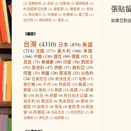
(2)
加爾各答
(2)
南京
(2)
吉隆坡
(2)
安特衛普
(2)
張貼
布宜諾斯艾利斯
(2)
華盛頓
(2)
開普敦
(2)
青島
(2)
馬拉喀什
(2)
可倫坡
(1)
哈爾濱
(1)
愛丁堡
(1)
如果您對
拉巴特
(1)
胡志明市
(1)
雪梨
(1)
《國家》
台灣
(4310)
日本
(879)
美國
(214)
法國
(171)
義大利
(166)
英國
(166)
中國
(130)
捷克
(99)
德國
(92)
土
耳其
(73)
柬埔寨
(69)
印度
(58)
西班牙
(51)
奧地利
(47)
伊朗
(37)
敘利亞
(33)
阿曼
(33)
希臘
(28)
摩洛哥
(25)
以色列
(24)
亞美尼亞
(20)
斯洛伐克
(17)
祕魯
(17)
黎巴嫩
(16)
不丹
(14)
梵諦岡
(13)
韓國
(13)
寮國
(12)
智利
(12)
泰國
(12)
西藏
(11)
菲律
賓
(10)
約旦
(9)
荷蘭
(9)
阿拉伯大公國
(8)
匈牙利
(6)
喬治亞
(6)
馬來西亞
(6)
澳洲
(5)
越南
(5)
加拿大
(4)
埃及
(4)
墨西哥
(4)
新加
坡
(4)
阿根廷
(4)
烏茲別克
(2)
突尼西亞
(2)
納
戈爾諾
(2)
伊拉克
(1)
紐西蘭
(1)