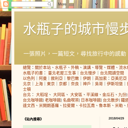
水瓶子的城市慢
一張照片，一篇短文，尋找旅行中的感動
總覽
：
關於本站
、
水瓶子
、
外稿
、
演講
、
導覽
、
媒體
、
流水
水瓶子的書
：
臺北老屋三生事
｜
台北慢步
｜
台北閱讀空間
以色列
｜
阿曼
｜
敘利亞
｜
黎巴嫩
｜
伊朗
｜
高加索
：
亞美尼亞
北京
｜
上海
｜
東京
｜
京都
｜
奈良
｜
神戶
｜
吳哥
｜
伊斯坦堡
｜
士頓
台北
：
大稻埕
、
大同區
、
大安區
、
平溪線
、
金瓜石
、
九份
|
台北咖啡館
|
老咖啡館
|
名曲喫茶
|
日本咖啡館
|
台北散步
|
鐵
達文西
、
米開朗基羅
、
拉斐爾
、
卡拉瓦喬
、
魯本斯
、
米勒
、
2018/04/29
《站內搜尋》