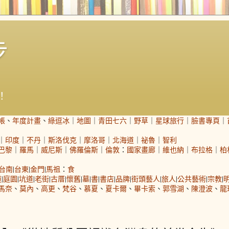
步
！
帳
、
年度計畫
、
綠逗冰
｜
地圖
｜
青田七六
｜
野草
｜
星球旅行
｜
臉書專頁
｜
｜
印度
｜
不丹
｜
斯洛伐克
｜
摩洛哥
｜
北海道
｜
祕魯
｜
智利
巴黎
｜
羅馬
｜
威尼斯
｜
佛羅倫斯
｜
倫敦
：
國家畫廊
｜
維也納
｜
布拉格
｜
柏
台南
|
台東
|
金門
|
馬祖
：
食
道
|
庭園
|
坑道
|
老街
|
古厝
|
懷舊
|
墓
|
書
|
書店
|
品牌
|
街頭藝人
|
旅人
|
公共藝術
|
宗教
|
馬奈
、
莫內
、
高更
、
梵谷
、
慕夏
、
夏卡爾
、
畢卡索
、
郭雪湖
、
陳澄波
、
龍