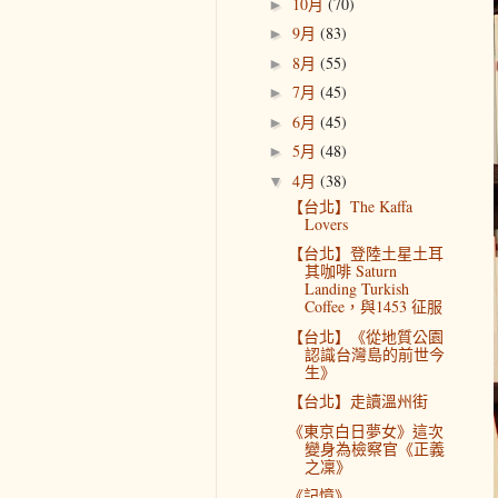
10月
(70)
►
9月
(83)
►
8月
(55)
►
7月
(45)
►
6月
(45)
►
5月
(48)
►
4月
(38)
▼
【台北】The Kaffa
Lovers
【台北】登陸土星土耳
其咖啡 Saturn
Landing Turkish
Coffee，與1453 征服
【台北】《從地質公園
認識台灣島的前世今
生》
【台北】走讀溫州街
《東京白日夢女》這次
變身為檢察官《正義
之凜》
《記憶》