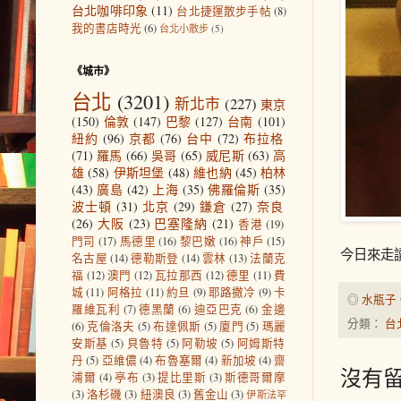
台北咖啡印象
(11)
台北捷運散步手帖
(8)
我的書店時光
(6)
台北小散步
(5)
《城市》
台北
(3201)
新北市
(227)
東京
(150)
倫敦
(147)
巴黎
(127)
台南
(101)
紐約
(96)
京都
(76)
台中
(72)
布拉格
(71)
羅馬
(66)
吳哥
(65)
威尼斯
(63)
高
雄
(58)
伊斯坦堡
(48)
維也納
(45)
柏林
(43)
廣島
(42)
上海
(35)
佛羅倫斯
(35)
波士頓
(31)
北京
(29)
鎌倉
(27)
奈良
(26)
大阪
(23)
巴塞隆納
(21)
香港
(19)
門司
(17)
馬德里
(16)
黎巴嫩
(16)
神戶
(15)
今日來走
名古屋
(14)
德勒斯登
(14)
雲林
(13)
法蘭克
福
(12)
澳門
(12)
瓦拉那西
(12)
德里
(11)
費
城
(11)
阿格拉
(11)
約旦
(9)
耶路撒冷
(9)
卡
◎
水瓶子
羅維瓦利
(7)
德黑蘭
(6)
迪亞巴克
(6)
金邊
分類：
台
(6)
克倫洛夫
(5)
布達佩斯
(5)
廈門
(5)
瑪麗
安斯基
(5)
貝魯特
(5)
阿勒坡
(5)
阿姆斯特
丹
(5)
亞維儂
(4)
布魯塞爾
(4)
新加坡
(4)
齋
沒有留
浦爾
(4)
亭布
(3)
提比里斯
(3)
斯德哥爾摩
(3)
洛杉磯
(3)
紐澳良
(3)
舊金山
(3)
伊斯法罕