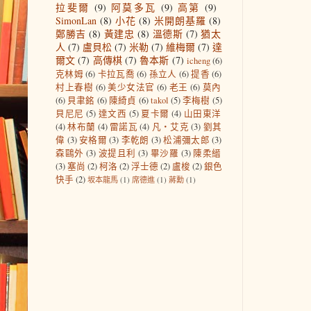
拉斐爾
(9)
阿莫多瓦
(9)
高第
(9)
SimonLan
(8)
小花
(8)
米開朗基羅
(8)
鄭勝吉
(8)
黃建忠
(8)
溫德斯
(7)
猶太
人
(7)
盧貝松
(7)
米勒
(7)
維梅爾
(7)
達
爾文
(7)
高傳棋
(7)
魯本斯
(7)
icheng
(6)
克林姆
(6)
卡拉瓦喬
(6)
孫立人
(6)
提香
(6)
村上春樹
(6)
美少女法官
(6)
老王
(6)
莫內
(6)
貝聿銘
(6)
陳綺貞
(6)
takol
(5)
李梅樹
(5)
貝尼尼
(5)
達文西
(5)
夏卡爾
(4)
山田東洋
(4)
林布蘭
(4)
雷諾瓦
(4)
凡‧艾克
(3)
劉其
偉
(3)
安格爾
(3)
李乾朗
(3)
松浦彌太郎
(3)
森鷗外
(3)
波提且利
(3)
畢沙羅
(3)
陳柔縉
(3)
塞尚
(2)
柯洛
(2)
浮士德
(2)
盧梭
(2)
銀色
快手
(2)
坂本龍馬
(1)
席德進
(1)
蔣勳
(1)