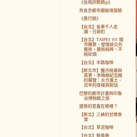
《信用詐欺師jp》
奈良京都寺廟秘境探險
《愚行錄》
【台北】金車千人走
讀，日新町
【台北】TAIPEI 101 城
市願景，瑩燈談公共
藝術，藝術純粹，不
純砍頭
【台北】半路咖啡
【新北市】鹽月桃甫與
高更，李梅樹紀念館
的展覽：炎方風土，
百年的穿梭與對話
巴黎的都市計畫與印象
派博物館之旅
建築的意義在哪裡？
【新北】三峽的甘樂食
堂
【台北】草泥咖啡
【台北】藝風巷