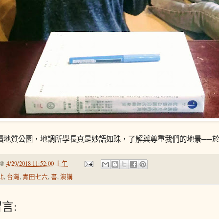
讀地質公園，地調所學長真是妙語如珠，了解與尊重我們的地景──
@
4/29/2018 11:52:00 上午
北
,
台灣
,
青田七六
,
書
,
演講
言: