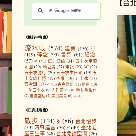
【台
《進行中專案》
流水帳
(574)
建築
(156)
◎
(119)
碎念
(99)
書架
(61)
紀念
(57)
∞
(41)
伍迪艾倫
(34)
五十次走讀
地圖
(29)
地址牌
(27)
筆記
(23)
3C
(22)
五十次健行
(20)
五十次生日趴
(19)
五
十次肉桂捲
(19)
夜景
(19)
五十冰
(17)
郭雪湖
(17)
○
(13)
古今對照
(11)
蔦屋
(10)
一年五十次
(9)
人孔蓋
(9)
101種咖啡製作
(7)
畫錯重點
(7)
美日美食
(6)
㊣
(4)
《已完成專案》
散步
(144)
§
(86)
台北慢步
(59)
時事建言
(56)
€
(49)
臺北老
屋三生事
(46)
台北閱讀空間
(26)