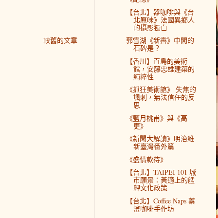
【台北】器咖啡與《台
北原味》法國異鄉人
的攝影獨白
較舊的文章
郭雪湖《新霽》中間的
石碑是？
【香川】直島的美術
館，安藤忠雄建築的
純粹性
《抓狂美術館》 失焦的
諷刺，無法信任的反
思
《鹽月桃甫》與《高
更》
《新聞大解讀》明治維
新臺灣番外篇
《盛情款待》
【台北】TAIPEI 101 城
市願景：黃適上的艋
舺文化政策
【台北】Coffee Naps 蓁
澄咖啡手作坊