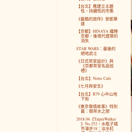
【台北】應建立主題
性、持續性的市集
《最酷的旅伴》安妮華
達
【京都】HINAYA 織陣
京都，後現代建築的
消失
STAR WARS：最後的
絕地武士
《日式茶室設計》與
《京都茶室名庭巡
禮》
【台北】Notre Cafe
《七月與安生》
【台北】R79 心中山地
下街
《東京傷情故事》特別
篇：御茶水之戀
2018.04《TaipeiWalker
》No.252，水瓶子城
市漫步18：淡水紅