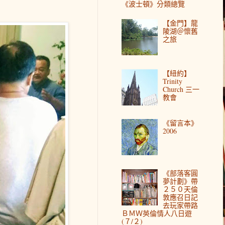
《波士頓》分類總覽
【金門】龍
陵湖＠懷舊
之旅
【紐約】
Trinity
Church 三一
教會
《留言本》
2006
《部落客圓
夢計劃》帶
２５０天倫
敦應召日記
去玩家帶路
ＢＭＷ英倫情人八日遊
(７/２)