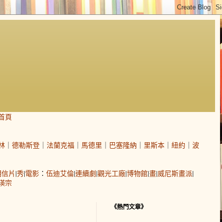
首頁
林
｜
德勒斯登
｜
法蘭克福
｜
馬德里
｜
巴塞隆納
｜
里斯本
｜
紐約
｜
波
明信片
|
秀
|
電影
：
伍迪艾倫
|
連續劇
|
觀光工廠
|
博物館
|
畫
|
威尼斯畫派
|
瑛宗
《熱門文章》