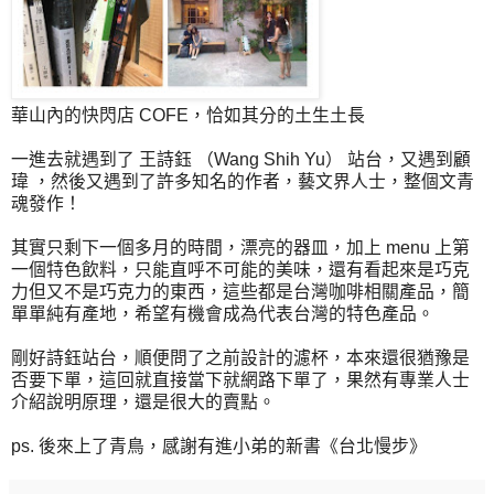
華山內的快閃店 COFE，恰如其分的土生土長
一進去就遇到了 王詩鈺 （Wang Shih Yu） 站台，又遇到顧
瑋 ，然後又遇到了許多知名的作者，藝文界人士，整個文青
魂發作！
其實只剩下一個多月的時間，漂亮的器皿，加上 menu 上第
一個特色飲料，只能直呼不可能的美味，還有看起來是巧克
力但又不是巧克力的東西，這些都是台灣咖啡相關產品，簡
單單純有產地，希望有機會成為代表台灣的特色產品。
剛好詩鈺站台，順便問了之前設計的濾杯，本來還很猶豫是
否要下單，這回就直接當下就網路下單了，果然有專業人士
介紹說明原理，還是很大的賣點。
ps. 後來上了青鳥，感謝有進小弟的新書《台北慢步》