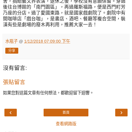
舍，捐給藝文界表演，退休之後，學校沒有意願保留。穿過
後往台博館的「南門園區」，再過羅斯福路，便是西門町芳
乃座的分店。過了愛國東路，就是國家戲劇院了。劇院中有
間咖啡店「戲台咖」，是書店、酒吧、餐廳等複合空間，裝
潢有些是劇場的廢木再利用，推薦大家一去！
水瓶子
@
1/12/2018 07:09:00 下午
分享
沒有留言:
張貼留言
如果您對這篇文章有任何想法，都歡迎留下迴響。
‹
›
首頁
查看網路版