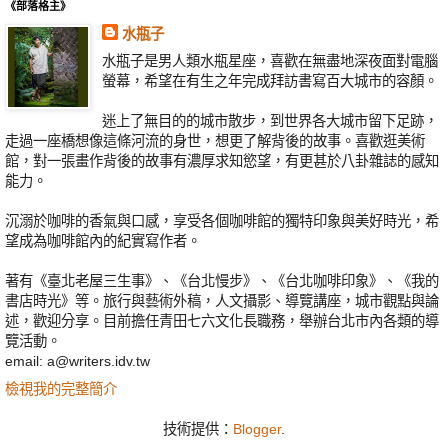
《部落格主》
水瓶子
水瓶子是男人類水瓶星座，喜歡在無盡地深夜面對電腦
螢幕，希望在有生之年完成拜訪書寫百大城市的容顏。
迷上了無目的的城市散步，到世界各大城市留下足跡，
走過一座橋想像這條河流的身世，想更了解背後的故事。喜歡逛美術
館，對一張畫作背後的故事有濃厚求知慾望，有更甚於八卦雜誌的感知
能力。
沉溺於咖啡的香氣與口感，享受各個咖啡館的獨特印象與美好時光，希
望成為咖啡館內的紀實寫作者。
著有《臺北老屋三生事》、《台北慢步》、《台北咖啡印象》、《我的
書店時光》等。旅行與藝術外稿，人文攝影、導覽講座，城市觀點與論
述，歡迎分享。目前擔任青田七六文化長職務，舉辦台北市內各類的導
覽活動。
email: a@writers.idv.tw
檢視我的完整簡介
技術提供：
Blogger
.