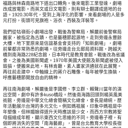
福路與林森南路地下道出口轉角。後來電影工業發達，劇場
改成放電影。而英文或日文電影，則有辯士翻譯成道地的台
語。1920.30年代，受到上海洋化的影響，來看劇場的人是多
元打扮，街頭可見旗袍、浴衣、西裝及洋裝等。
我們從牯嶺街小劇場出發，戰後為警察局，解嚴前後警察局
搬家，被指定為古蹟，也是藝穗節起源地。走到旁邊永豐餘
大樓，地下室原來是信誼基金會支持的「知新劇場」，劇場
前輩都非常熟悉的劇場。往旁邊走台北郵局資料館，跨越天
橋到南海路228紀念館，日本時代是教育會館，戰後改為省議
會，之後為美國新聞處。1970年美國大使館及新聞處被侵入
毀損，便搬來此地，有林肯廳，素人畫家洪通就在此展覽。
再往前走建中，中軸線上的蔣介石雕像，每年被學生換裝，
呼應藝穗節開放自由的精神。
再往南海劇場，解嚴後是李國修、李立群、賴聲川當年的演
出空間，劇中有許多kuso橋段。然後南海路回頭到楊英風美
術館，旁邊是中華文化總會簡稱文化總會，會長是總統，歷
年活動展示台灣的多元文化。例如媽祖展，印象中媽祖是中
年塑像，但林媚娘得道升天時應該是少女，而西方宗教將聖
母描繪成年輕，顯示東西文化思維的不同。旁邊巷子裡，有
個即將消失的空間「南海藝廊」，曾是台北教育大學校長宿