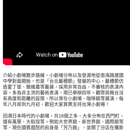
介紹小劇場散步路線，小劇場分佈以及發源地從南海路建國
中學對面開始，也是「台北藝穗節」發展的中心，藝穗節仿
造愛丁堡、雅維農等藝展，採用非常自由、不審核的表演內
容，多為非主流的藝術表演，現已舉辦四年。觀眾與舞台沒
有高度和距離的設限，所以常在小劇場、咖啡館等展演。每
年八月底到九月初，歡迎大家買票支持台灣小劇場！
回溯日本時代的小劇場，共16個之多，大多分佈在西門町，
還有萬華、大稻埕等。例如大世界館、新世界館、國際館等
等，現在國賓戲院的前身是「芳乃館」，並開了分店在羅斯