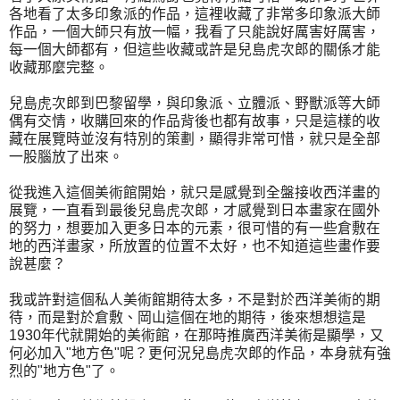
各地看了太多印象派的作品，這裡收藏了非常多印象派大師
作品，一個大師只有放一幅，我看了只能說好厲害好厲害，
每一個大師都有，但這些收藏或許是兒島虎次郎的關係才能
收藏那麼完整。
兒島虎次郎到巴黎留學，與印象派、立體派、野獸派等大師
偶有交情，收購回來的作品背後也都有故事，只是這樣的收
藏在展覽時並沒有特別的策劃，顯得非常可惜，就只是全部
一股腦放了出來。
從我進入這個美術館開始，就只是感覺到全盤接收西洋畫的
展覽，一直看到最後兒島虎次郎，才感覺到日本畫家在國外
的努力，想要加入更多日本的元素，很可惜的有一些倉敷在
地的西洋畫家，所放置的位置不太好，也不知道這些畫作要
說甚麼？
我或許對這個私人美術館期待太多，不是對於西洋美術的期
待，而是對於倉敷、岡山這個在地的期待，後來想想這是
1930年代就開始的美術館，在那時推廣西洋美術是顯學，又
何必加入"地方色"呢？更何況兒島虎次郎的作品，本身就有強
烈的"地方色"了。