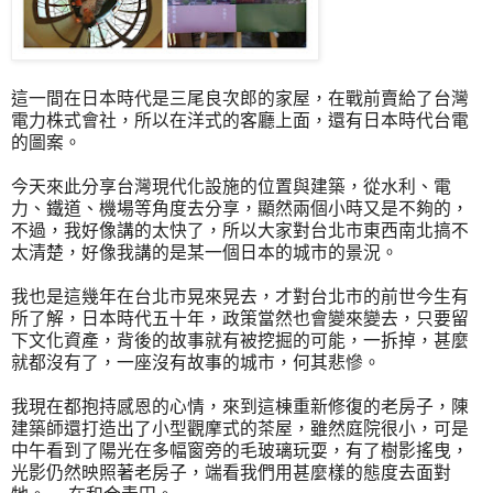
這一間在日本時代是三尾良次郎的家屋，在戰前賣給了台灣
電力株式會社，所以在洋式的客廳上面，還有日本時代台電
的圖案。
今天來此分享台灣現代化設施的位置與建築，從水利、電
力、鐵道、機場等角度去分享，顯然兩個小時又是不夠的，
不過，我好像講的太快了，所以大家對台北市東西南北搞不
太清楚，好像我講的是某一個日本的城市的景況。
我也是這幾年在台北市晃來晃去，才對台北市的前世今生有
所了解，日本時代五十年，政策當然也會變來變去，只要留
下文化資產，背後的故事就有被挖掘的可能，一拆掉，甚麼
就都沒有了，一座沒有故事的城市，何其悲慘。
我現在都抱持感恩的心情，來到這棟重新修復的老房子，陳
建築師還打造出了小型觀摩式的茶屋，雖然庭院很小，可是
中午看到了陽光在多幅窗旁的毛玻璃玩耍，有了樹影搖曳，
光影仍然映照著老房子，端看我們用甚麼樣的態度去面對