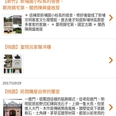
【新竹】新埔國小校長的宿舍、
鄭用錫宅第、關西陳興盛故居
›
＊ 這棟是新埔國小校長的宿舍，修好後變成了新埔
宗祠客家文化導覽館，進去後才知道新埔地區那麼
多客家的家廟。 ＊ 鄭用錫宅第，國定古蹟 ＊ 關西
陳興盛故居
【桃園】富岡呂家聲洋樓
›
2017/10/19
【桃園】民間購屋自修的蘭室
一進門，很驚訝這樣的裝飾模式，從老街進門，明
›
明就是辰野式紅磚與洗石子，上頭一隻大鳥，但是
進入大門，木作是傳統閩南風格，牆壁從底下是鵝
軟石，土角磚，茅草泥牆等材質，都是以前常用的