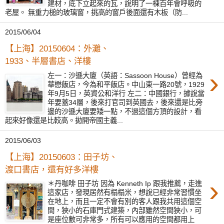
建材，底下立起來的瓦，說明了一棟百年會呼吸的
老屋。 無重力槌的玻璃窗，挑高的窗戶後面還有木板（防...
2015/06/04
【上海】20150604：外灘、
1933、半層書店、洋樓
›
左一：沙遜大廈（英語：Sassoon House）曾經為
華懋飯店，今為和平飯店。中山東一路20號，1929
年9月5日，英資公和洋行 左二：中國銀行，據說當
年要蓋34層，後來打官司到英國去，後來還是比旁
邊的沙遜大廈要矮一點，不過這個方頂的設計，看
起來好像還是比較高。拋開帝國主義...
2015/06/03
【上海】20150603：田子坊、
渡口書店，還有好多洋樓
›
＊丹咖啡 田子坊 因為 Kenneth Ip 跟我推薦，走進
這家店，發現居然有榻榻米，想說已經非常習慣坐
在地上，而且一定不會有別的客人跟我共用這個空
間，狹小的石庫門式建築，內部雖然空間狹小，可
是座位數可非常多，所有可以應用的空間都用上