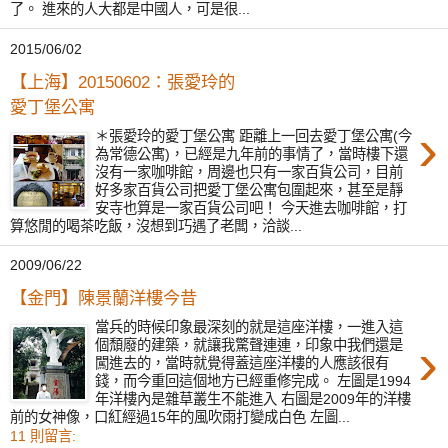
了。 進來的人大都是中國人，可是很...
2015/06/02
【上海】20150602：張愛玲的
愛丁堡公寓
›
＊張愛玲的愛丁堡公寓 距離上一回去愛丁堡公寓(今
為常德公寓)，已經是九年前的事情了，當時樓下還
沒有一家咖啡館，周邊也只有一家百貨公司，目前
好多家百貨公司把愛丁堡公寓包圍起來，甚至是靜
安寺也算是一家百貨公司吧！ 今天進去咖啡館，打
算悠閒的喝茶吃飯，沒想到巧遇了老闆，洽談...
2009/06/22
【金門】陳景蘭洋樓今昔
當兵的時候印象最深刻的就是這座洋樓，一進入這
›
個頹廢的建築，就讓我驚聲連連，印象中我們還是
闖進去的，當時就覺得蓋這座洋樓的人應該很有
錢，而今重回這個地方已經重修完成。 左圖是1994
年洋樓內是雜草叢生不能進入 右圖是2009年的洋樓
前的女神像，口紅經過15年的風吹雨打變成白色 左圖...
11 則留言: