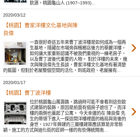
欽源，桃園龜山人 (1907~1993)...
2020/03/12
【桃園】曹家洋樓文化基地與陳
良偉
›
一直很好奇這五年來曹丁波洋樓是如何成為一個再
生基地，隱藏在市場旁與檳榔店後方的華麗洋樓，
如何讓大家重新認識不被我們重視的一棟老房子，
以及曹丁波後代重要的人物。 對於洋樓的未來，幾
次與陳良偉先生長談，曹家洋樓文化基地有著清楚
的藍圖，但對於老屋整個空間的活化，到底政府、老屋擁有...
2020/01/17
【桃園】曹丁波洋樓
位於桃園龜山萬壽路，路過時可能不會看到這些歐
›
式建築的裝飾，原因是前面有個房子遮住了，而洋
樓的兩側也蓋起了公寓。 今天幸運的在 陳良偉 先
生的帶領下進入一探這間洋樓裡面的格局與背後的
身世，1927年興建的三層樓建築應該算是非常新
穎，施工的方式與迪化街的匠師一樣的有些傳統閩南...