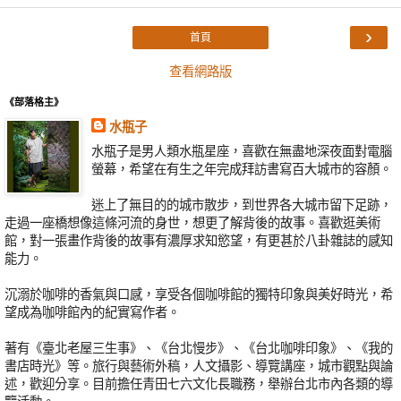
›
首頁
查看網路版
《部落格主》
水瓶子
水瓶子是男人類水瓶星座，喜歡在無盡地深夜面對電腦
螢幕，希望在有生之年完成拜訪書寫百大城市的容顏。
迷上了無目的的城市散步，到世界各大城市留下足跡，
走過一座橋想像這條河流的身世，想更了解背後的故事。喜歡逛美術
館，對一張畫作背後的故事有濃厚求知慾望，有更甚於八卦雜誌的感知
能力。
沉溺於咖啡的香氣與口感，享受各個咖啡館的獨特印象與美好時光，希
望成為咖啡館內的紀實寫作者。
著有《臺北老屋三生事》、《台北慢步》、《台北咖啡印象》、《我的
書店時光》等。旅行與藝術外稿，人文攝影、導覽講座，城市觀點與論
述，歡迎分享。目前擔任青田七六文化長職務，舉辦台北市內各類的導