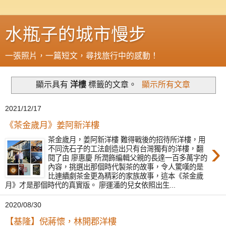
水瓶子的城市慢步
一張照片，一篇短文，尋找旅行中的感動！
顯示具有
洋樓
標籤的文章。
顯示所有文章
2021/12/17
《茶金歲月》姜阿新洋樓
茶金歲月，姜阿新洋樓 難得戰後的招待所洋樓，用
›
不同洗石子的工法創造出只有台灣獨有的洋樓，翻
閱了由 廖惠慶 所潤飾編輯父親的長達一百多萬字的
內容，挑選出那個時代製茶的故事，令人驚嘆的是
比連續劇茶金更為精彩的家族故事，這本《茶金歲
月》才是那個時代的真實版。 廖運潘的兒女依照出生...
2020/08/30
【基隆】倪蔣懷，林開郡洋樓