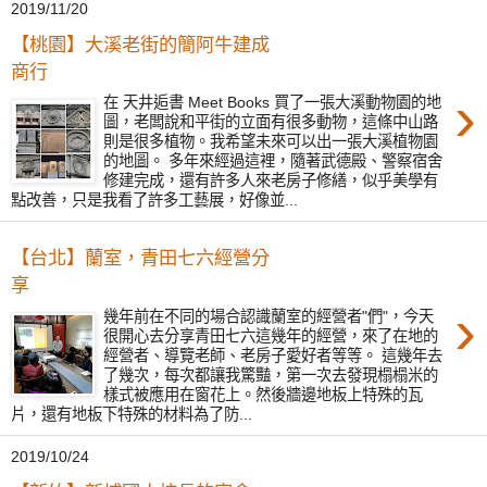
2019/11/20
【桃園】大溪老街的簡阿牛建成
商行
›
在 天井逅書 Meet Books 買了一張大溪動物園的地
圖，老闆說和平街的立面有很多動物，這條中山路
則是很多植物。我希望未來可以出一張大溪植物園
的地圖。 多年來經過這裡，隨著武德殿、警察宿舍
修建完成，還有許多人來老房子修繕，似乎美學有
點改善，只是我看了許多工藝展，好像並...
【台北】蘭室，青田七六經營分
享
›
幾年前在不同的場合認識蘭室的經營者"們"，今天
很開心去分享青田七六這幾年的經營，來了在地的
經營者、導覽老師、老房子愛好者等等。 這幾年去
了幾次，每次都讓我驚豔，第一次去發現榻榻米的
樣式被應用在窗花上。然後牆邊地板上特殊的瓦
片，還有地板下特殊的材料為了防...
2019/10/24