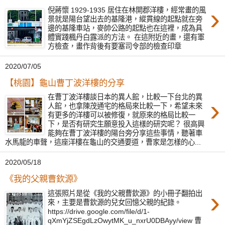
›
倪蔣懷 1929-1935 居住在林開郡洋樓，經常畫的風
景就是陽台望出去的基隆港，縱貫線的起點就在旁
邊的基隆車站，麥帥公路的起點也在這裡，成為具
體實踐楓丹白露派的方法。 在這附近的畫，還有軍
方檢查，畫作背後有要塞司令部的檢查印章
2020/07/05
【桃園】龜山曹丁波洋樓的分享
在曹丁波洋樓談日本的異人館，比較一下台北的異
›
人館，也拿陳茂通宅的格局來比較一下，希望未來
有更多的洋樓可以被修復，就原來的格局比較一
下，是否有研究生願意投入這樣的研究呢？ 很高興
能夠在曹丁波洋樓的陽台旁分享這些事情，聽著車
水馬龍的車聲，這座洋樓在龜山的交通要道，曹家是怎樣的心...
2020/05/18
《我的父親曹欽源》
›
這張照片是從《我的父親曹欽源》的小冊子翻拍出
來，主要是曹欽源的兒女回憶父親的紀錄。
https://drive.google.com/file/d/1-
qXmYjZSEgdLzOwytMK_u_nxrU0DBAyy/view 曹