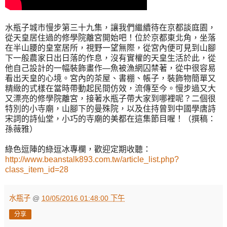
水瓶子城市慢步第三十九集，讓我們繼續待在京都談庭園，
從天皇居住過的修學院離宮開始吧！位於京都東北角，坐落
在半山腰的皇室居所，視野一望無際，從宮內便可見到山腳
下一般農家日出日落的作息，沒有實權的天皇生活於此，從
他自己設計的一幅裝飾畫作—魚被漁網囚禁著，從中很容易
看出天皇的心境。宮內的茶屋、書棚、帳子，裝飾物簡單又
精緻的式樣在當時帶動起民間仿效，流傳至今。慢步過又大
又漂亮的修學院離宮，接著水瓶子帶大家到哪裡呢？二個很
特別的小寺廟，山腳下的曼殊院，以及住持曾到中國學唐詩
宋詞的詩仙堂，小巧的寺廟的美都在這集節目喔！（撰稿：
孫薇雅）
綠色逗陣的綠逗冰專欄，歡迎定期收聽：
http://www.beanstalk893.com.tw/article_list.php?
class_item_id=28
水瓶子
@
10/05/2016 01:48:00 下午
分享