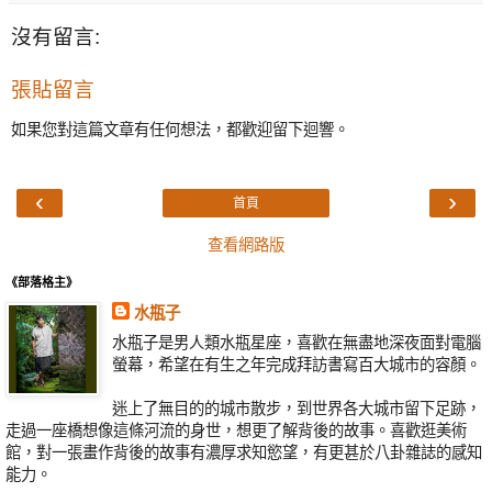
沒有留言:
張貼留言
如果您對這篇文章有任何想法，都歡迎留下迴響。
‹
›
首頁
查看網路版
《部落格主》
水瓶子
水瓶子是男人類水瓶星座，喜歡在無盡地深夜面對電腦
螢幕，希望在有生之年完成拜訪書寫百大城市的容顏。
迷上了無目的的城市散步，到世界各大城市留下足跡，
走過一座橋想像這條河流的身世，想更了解背後的故事。喜歡逛美術
館，對一張畫作背後的故事有濃厚求知慾望，有更甚於八卦雜誌的感知
能力。