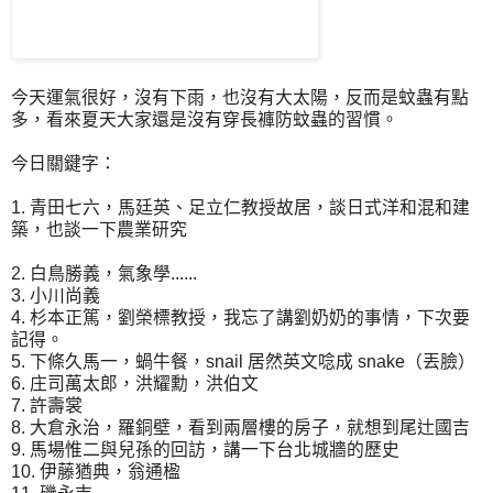
今天運氣很好，沒有下雨，也沒有大太陽，反而是蚊蟲有點
多，看來夏天大家還是沒有穿長褲防蚊蟲的習慣。
今日關鍵字：
1. 青田七六，馬廷英、足立仁教授故居，談日式洋和混和建
築，也談一下農業研究
2. 白鳥勝義，氣象學......
3. 小川尚義
4. 杉本正篤，劉榮標教授，我忘了講劉奶奶的事情，下次要
記得。
5. 下條久馬一，蝸牛餐，snail 居然英文唸成 snake（丟臉）
6. 庄司萬太郎，洪耀勳，洪伯文
7. 許壽裳
8. 大倉永治，羅銅壁，看到兩層樓的房子，就想到尾辻國吉
9. 馬場惟二與兒孫的回訪，講一下台北城牆的歷史
10. 伊藤猶典，翁通楹