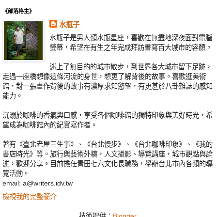
《部落格主》
水瓶子
水瓶子是男人類水瓶星座，喜歡在無盡地深夜面對電腦
螢幕，希望在有生之年完成拜訪書寫百大城市的容顏。
迷上了無目的的城市散步，到世界各大城市留下足跡，
走過一座橋想像這條河流的身世，想更了解背後的故事。喜歡逛美術
館，對一張畫作背後的故事有濃厚求知慾望，有更甚於八卦雜誌的感知
能力。
沉溺於咖啡的香氣與口感，享受各個咖啡館的獨特印象與美好時光，希
望成為咖啡館內的紀實寫作者。
著有《臺北老屋三生事》、《台北慢步》、《台北咖啡印象》、《我的
書店時光》等。旅行與藝術外稿，人文攝影、導覽講座，城市觀點與論
述，歡迎分享。目前擔任青田七六文化長職務，舉辦台北市內各類的導
覽活動。
email: a@writers.idv.tw
檢視我的完整簡介
技術提供：
Blogger
.