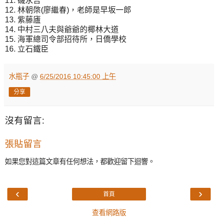
11. 磯永吉
12. 林朝棨(廖繼春)，老師是早坂一郎
13. 紫藤廬
14. 中村三八夫與爺爺的椰林大道
15. 海軍總司令部招待所，日僑學校
16. 立石鐵臣
水瓶子
@
6/25/2016 10:45:00 上午
分享
沒有留言:
張貼留言
如果您對這篇文章有任何想法，都歡迎留下迴響。
‹
›
首頁
查看網路版