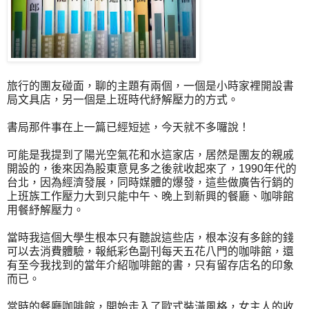
旅行的團友碰面，聊的主題有兩個，一個是小時家裡開設書
局文具店，另一個是上班時代紓解壓力的方式。
書局那件事在上一篇已經短述，今天就不多囉說！
可能是我提到了陽光空氣花和水這家店，居然是團友的親戚
開設的，後來因為股東意見多之後就收起來了，1990年代的
台北，因為經濟發展，同時媒體的爆發，這些做廣告行銷的
上班族工作壓力大到只能中午、晚上到新興的餐廳、咖啡館
用餐紓解壓力。
當時我這個大學生根本只有聽說這些店，根本沒有多餘的錢
可以去消費體驗，報紙彩色副刊每天五花八門的咖啡館，還
有至今我找到的當年介紹咖啡館的書，只有留存店名的印象
而已。
當時的餐廳咖啡館，開始走入了歐式裝潢風格，女主人的收