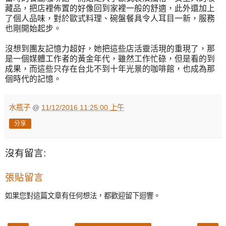
藏品，把店裡佈置的好像回到家裡一般的舒適，此外還加上
了個人品味，對於歐式料理、碗盤餐具令人耳目一新，服務
也剛開始起步。
沒想到團友記憶力超好，她把這些店活靈活現的重現了，那
是一個媒體工作者的黃金年代，雖然工作忙碌，但是看的到
成果，而這些只存在台北不到十年光景的咖啡館，也成為那
個時代的記憶。
水瓶子
@
11/12/2016 11:25:00 上午
分享
沒有留言:
張貼留言
如果您對這篇文章有任何想法，都歡迎留下迴響。