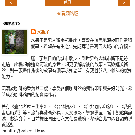
‹
›
首頁
查看網路版
《部落格主》
水瓶子
水瓶子是男人類水瓶星座，喜歡在無盡地深夜面對電腦
螢幕，希望在有生之年完成拜訪書寫百大城市的容顏。
迷上了無目的的城市散步，到世界各大城市留下足跡，
走過一座橋想像這條河流的身世，想更了解背後的故事。喜歡逛美術
館，對一張畫作背後的故事有濃厚求知慾望，有更甚於八卦雜誌的感知
能力。
沉溺於咖啡的香氣與口感，享受各個咖啡館的獨特印象與美好時光，希
望成為咖啡館內的紀實寫作者。
著有《臺北老屋三生事》、《台北慢步》、《台北咖啡印象》、《我的
書店時光》等。旅行與藝術外稿，人文攝影、導覽講座，城市觀點與論
述，歡迎分享。目前擔任青田七六文化長職務，舉辦台北市內各類的導
覽活動。
email: a@writers.idv.tw