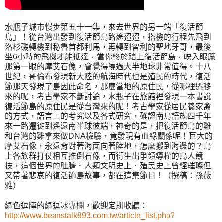
水瓶子城市慢步第五十一集，來去世界的另一端「復活節
島」！從台灣出發到復活節島路途迢迢，搭機的行程先飛到
洛杉磯轉機到秘魯首都利馬，再轉到智利的聖地牙哥，最後
坐6小時的飛機才能抵達，當你終於踏上復活節島，映入眼簾
那第一眼的摩艾石像，會覺得繞過大半地球非常值得。十八
世紀，哥倫布發現新大陸的航海時代也是殖民的時代，復活
節那天發現了島因此命名，那麼當地的原住民，從哪裡遷移
來的呢，考古學家不斷討論，水瓶子在旅館裡發現一本書說
復活節島的原住民是從台灣來的呢！考古學家從居民養家禽
的方式，語言上的考究以及各式研究，確認南島語族四千年
來一路遷徙到遙遠南半球彼端，神奇的是，把復活節島的雞
和台灣的雞拿來做DNA檢驗，竟發現有血緣關係呢！巨大的
摩艾石像，永遠背對著海面向著陸地，怎麼搬到海邊的？島
上各族群打仗相互推倒石像，而衍生出爭領導權的鳥人競
技，這個世界的肚臍、人類文明史上、殖民史上曾經璀璨但
又帶著悲哀的復活節島故事，都在這集節目！（撰稿：孫薇
雅）
綠色逗陣的綠逗冰專欄，歡迎定期收聽：
http://www.beanstalk893.com.tw/article_list.php?