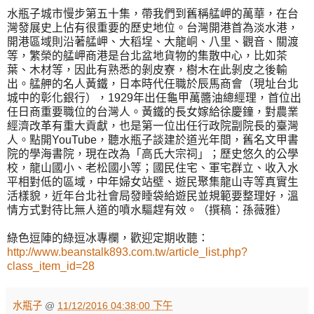
水瓶子城市慢步第五十集，帶我們到舊稱艋岬的萬華，在台
灣發展史上佔有很重要的歷史地位。台灣開港首為淡水港，
開港區域則沿著艋岬、大稻埕、大龍峒、八里、觀音、關渡
等，繁榮的艋岬商港是台北盆地貨物的集散中心，比如茶
葉、木材等，因此有熟悉的剝皮寮，樹木在此剝皮之後輸
出。艋舺的名人黃鐵，日本時代任職於辰馬商會（現址台北
城中的彰化銀行），1929年出任龜甲萬醬油總經理，首位出
任日商重要職位的台灣人。黃鐵的長女嫁給徐慶鐘，對農業
經濟改革有重大貢獻，也是第一位出任行政院副院長的臺灣
人。點開YouTube，聽水瓶子談建於道光年間，舊名文甲書
院的學海書院，現在改為「高氏大宗祠」；歷史悠久的公學
校，龍山國小、老松國小等；國民住宅、軍宅群立、收入水
平相對低的區域，中年婦女站壁、遊民聚集龍山寺等真實生
活樣貌，近年台北社會局發睡袋給遊民並規範要整理好，溫
情方式對待比無人道的噴水驅趕有效。（撰稿：孫薇雅）
綠色逗陣的綠逗冰專欄，歡迎定期收聽：
http://www.beanstalk893.com.tw/article_list.php?
class_item_id=28
水瓶子
@
11/12/2016 04:38:00 下午